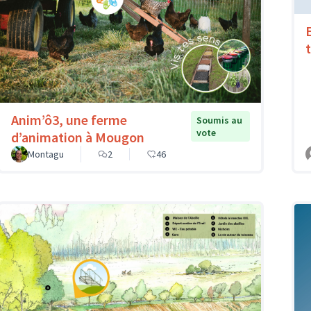
Anim’ô3, une ferme
Soumis au
vote
d’animation à Mougon
Montagu
2
46