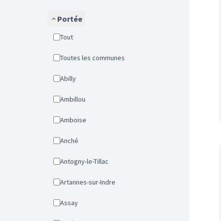
Portée
Tout
Toutes les communes
Abilly
Ambillou
Amboise
Anché
Antogny-le-Tillac
Artannes-sur-Indre
Assay