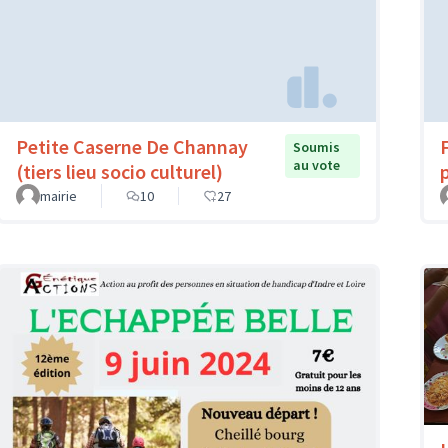
Petite Caserne De Channay
Soumis
au vote
(tiers lieu socio culturel)
mairie
10
27