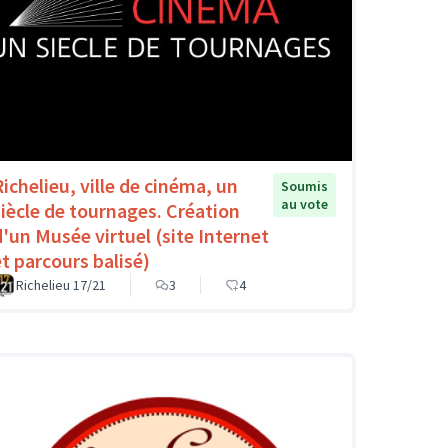
Richelieu, ville de cinéma, un
Soumis
au vote
siècle de tournages. Création
d'un Musée virtuel (site Internet
et parcours balisé)
Richelieu 17/21
3
4