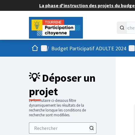
La phase d'instruction des projets du budget
Accueil
Menu principal
Me
/
Budget Participatif ADULTE 2024
💡 Déposer un
projet
Le formulaire ci-dessous filtre
dynamiquement les résultats de la
recherche lorsque les conditions de
recherche sont modifiées.