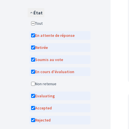
État
Tout
En attente de réponse
Retirée
Soumis au vote
En cours d'évaluation
Non retenue
Evaluating
Accepted
Rejected