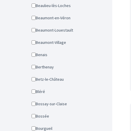
Beaulieu-lès-Loches
Beaumont-en-Véron
Beaumont-Louestault
Beaumont-Village
Benais
Berthenay
Betz-le-Château
Bléré
Bossay-sur-Claise
Bossée
Bourgueil