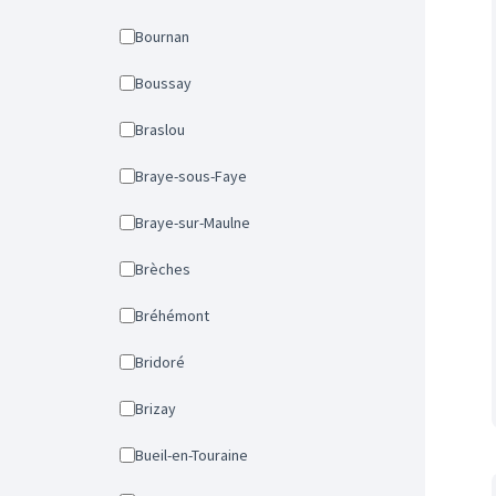
Bournan
Boussay
Braslou
Braye-sous-Faye
Braye-sur-Maulne
Brèches
Bréhémont
Bridoré
Brizay
Bueil-en-Touraine