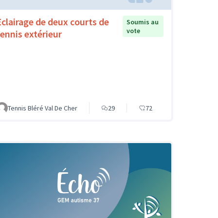
Eclairage de deux courts de
Soumis au
vote
tennis extérieur
Tennis Bléré Val De Cher
29
72