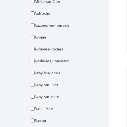
Athée-sur-Cher
Autrèche
Auzouer-en-Touraine
Avoine
Avon-les-Roches
Avrillé-les-Ponceaux
Azay-le-Rideau
Azay-sur-Cher
Azay-sur-Indre
Ballan-Miré
Barrou