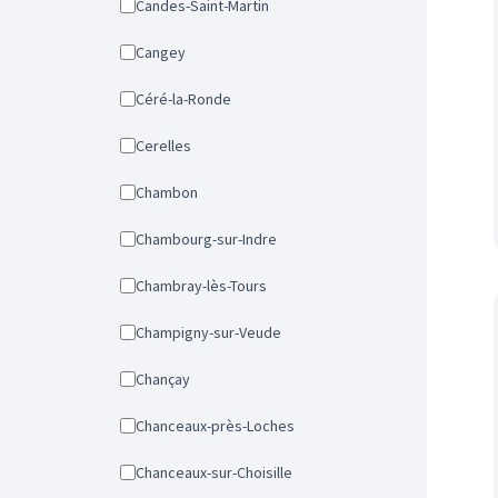
Candes-Saint-Martin
Cangey
Céré-la-Ronde
Cerelles
Chambon
Chambourg-sur-Indre
Chambray-lès-Tours
Champigny-sur-Veude
Chançay
Chanceaux-près-Loches
Chanceaux-sur-Choisille