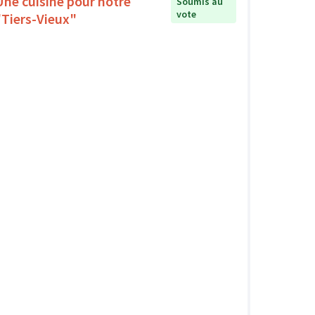
Une cuisine pour notre
Soumis au
vote
"Tiers-Vieux"