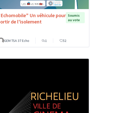
"Echomobile" Un véhicule pour
Soumis
au vote
sortir de l'isolement
GEM TSA 37 Echo
1
52