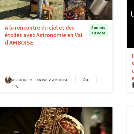
A la rencontre du ciel et des
Soumis
au vote
étoiles avec Astronomie en Val
d’AMBOISE
ASTRONOMIE en VAL d'AMBOISE
0
0