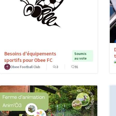
Besoins d'équipements
Soumis
au vote
sportifs pour Obee FC
Obee Football Club
3
91