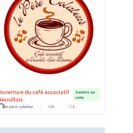
Ouverture du café associatif
Soumis au
vote
Neuvillois
le père colateur
0
1