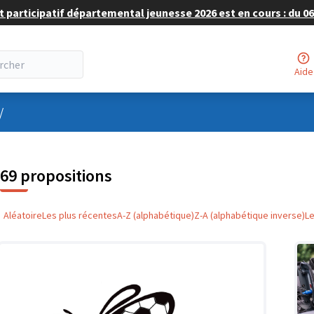
 participatif départemental jeunesse 2026 est en cours : du 06 
Aide
nu utilisateur
/
69 propositions
Aléatoire
Les plus récentes
A-Z (alphabétique)
Z-A (alphabétique inverse)
L