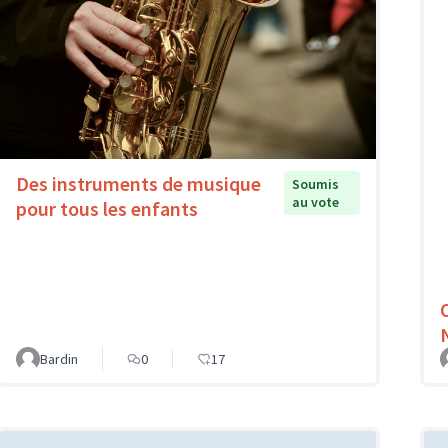
Des instruments de musique
Soumis
au vote
pour tous les enfants
Bardin
0
17