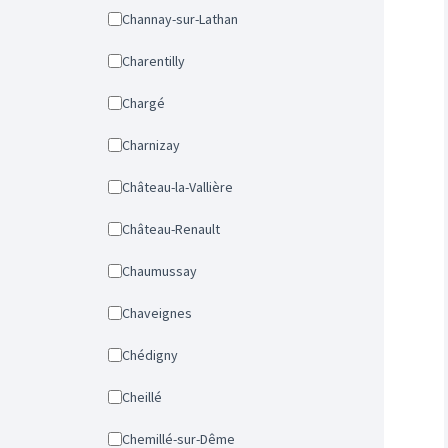
Channay-sur-Lathan
Charentilly
Chargé
Charnizay
Château-la-Vallière
Château-Renault
Chaumussay
Chaveignes
Chédigny
Cheillé
Chemillé-sur-Dême