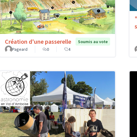
Création d'une passerelle
Soumis au vote
Pageard
0
4