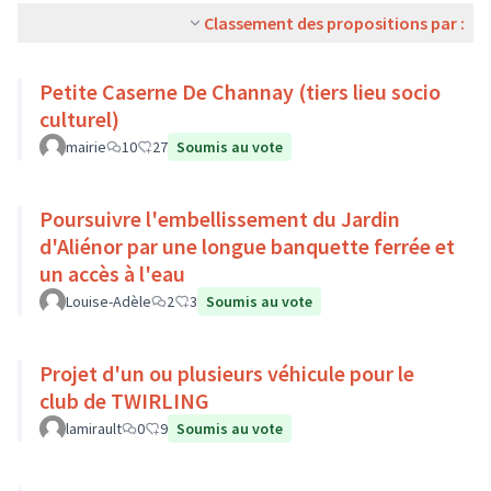
Classement des propositions par :
Petite Caserne De Channay (tiers lieu socio
culturel)
mairie
10
27
Soumis au vote
Poursuivre l'embellissement du Jardin
d'Aliénor par une longue banquette ferrée et
un accès à l'eau
Louise-Adèle
2
3
Soumis au vote
Projet d'un ou plusieurs véhicule pour le
club de TWIRLING
lamirault
0
9
Soumis au vote