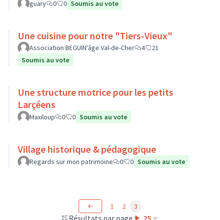
guary
0
0
Soumis au vote
Une cuisine pour notre "Tiers-Vieux"
Association BEGUIN'âge Val-de-Cher
4
21
Soumis au vote
Une structure motrice pour les petits
Larçéens
Maxiloup
0
0
Soumis au vote
Village historique & pédagogique
Regards sur mon patrimoine
0
0
Soumis au vote
1
2
3
Résultats par page :
25