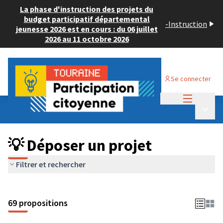
La phase d'instruction des projets du
budget participatif départemental
-
Instruction
jeunesse 2026 est en cours : du 06 juillet
2026 au 11 octobre 2026
Se connecter
Menu princi
Budget Participatif ADULTE 2024
/
Menu p
💡 Déposer un projet
💡 Déposer un projet
Filtrer et rechercher
69 propositions