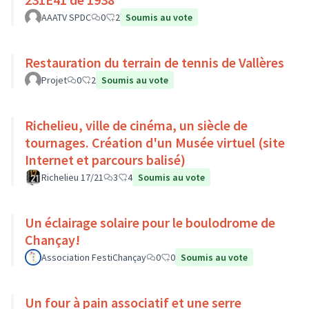
AAATV SPDC
0
2
Soumis au vote
Restauration du terrain de tennis de Vallères
Projet
0
2
Soumis au vote
Richelieu, ville de cinéma, un siècle de
tournages. Création d'un Musée virtuel (site
Internet et parcours balisé)
Richelieu 17/21
3
4
Soumis au vote
Un éclairage solaire pour le boulodrome de
Chançay!
Association FestiChançay
0
0
Soumis au vote
Un four à pain associatif et une serre