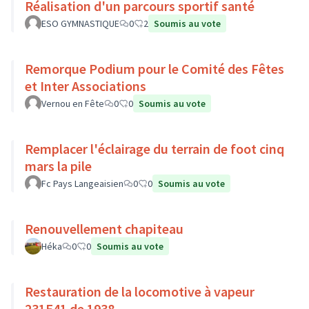
Réalisation d'un parcours sportif santé
ESO GYMNASTIQUE
0
2
Soumis au vote
Remorque Podium pour le Comité des Fêtes
et Inter Associations
Vernou en Fête
0
0
Soumis au vote
Remplacer l'éclairage du terrain de foot cinq
mars la pile
Fc Pays Langeaisien
0
0
Soumis au vote
Renouvellement chapiteau
Héka
0
0
Soumis au vote
Restauration de la locomotive à vapeur
231E41 de 1938