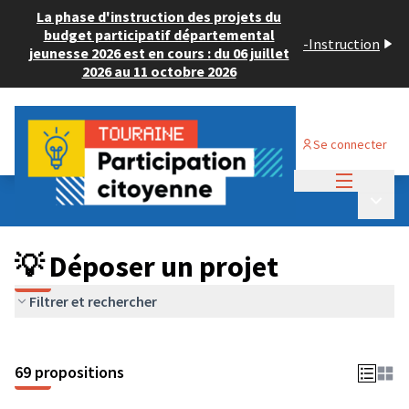
La phase d'instruction des projets du
budget participatif départemental
-
Instruction
jeunesse 2026 est en cours : du 06 juillet
2026 au 11 octobre 2026
Se connecter
Menu princi
Budget Participatif ADULTE 2024
/
Menu p
💡 Déposer un projet
💡 Déposer un projet
Filtrer et rechercher
69 propositions