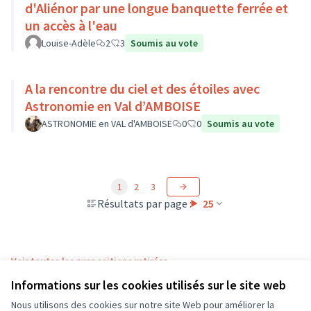
d'Aliénor par une longue banquette ferrée et
un accès à l'eau
Louise-Adèle
2
3
Soumis au vote
A la rencontre du ciel et des étoiles avec
Astronomie en Val d’AMBOISE
ASTRONOMIE en VAL d'AMBOISE
0
0
Soumis au vote
1
2
3
Résultats par page :
25
Voir toutes les propositions retirées
Informations sur les cookies utilisés sur le site web
Nous utilisons des cookies sur notre site Web pour améliorer la
Conditions d'utilisation