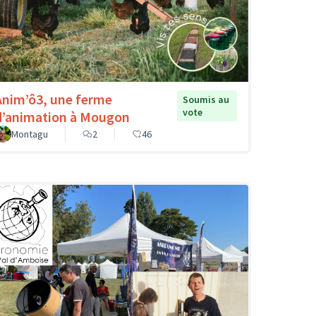
Anim’ô3, une ferme
Soumis au
vote
d’animation à Mougon
Montagu
2
46