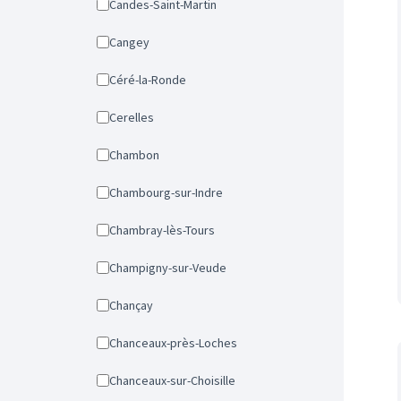
Candes-Saint-Martin
Cangey
Céré-la-Ronde
Cerelles
Chambon
Chambourg-sur-Indre
Chambray-lès-Tours
Champigny-sur-Veude
Chançay
Chanceaux-près-Loches
Chanceaux-sur-Choisille