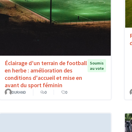
Éclairage d'un terrain de football
Soumis
au vote
en herbe : amélioration des
conditions d'accueil et mise en
avant du sport féminin
DURAND
0
0