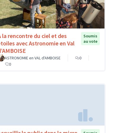
A la rencontre du ciel et des
Soumis
au vote
étoiles avec Astronomie en Val
d’AMBOISE
ASTRONOMIE en VAL d'AMBOISE
0
0
ccueillir le public dans la micro-