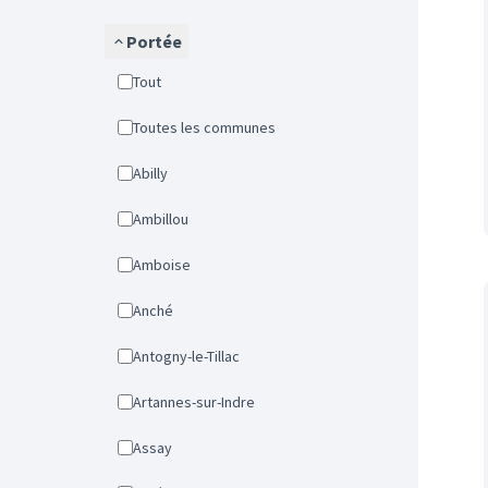
Portée
Tout
Toutes les communes
Abilly
Ambillou
Amboise
Anché
Antogny-le-Tillac
Artannes-sur-Indre
Assay