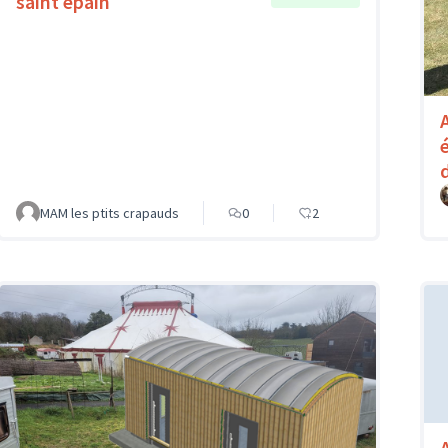
saint epain
MAM les ptits crapauds
0
2
A