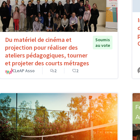
Du matériel de cinéma et
Soumis
au vote
projection pour réaliser des
ateliers pédagogiques, tourner
et projeter des courts métrages
CLeAP Asso
2
2