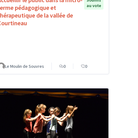
Soumis
au vote
ferme pédagogique et
thérapeutique de la vallée de
Courtineau
Le Moulin de Souvres
0
0