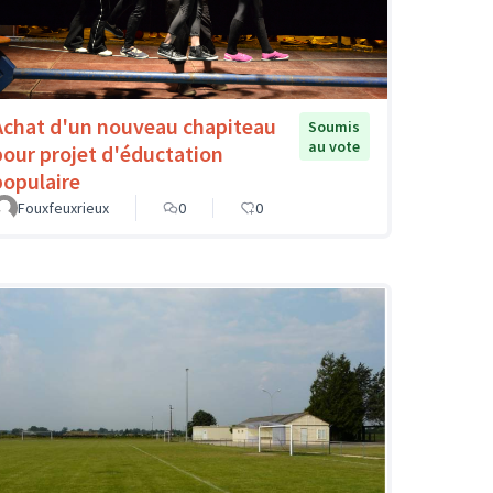
Achat d'un nouveau chapiteau
Soumis
au vote
pour projet d'éductation
populaire
Fouxfeuxrieux
0
0