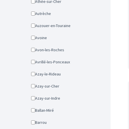
Athée-sur-Cher
Autrèche
Auzouer-en-Touraine
Avoine
Avon-les-Roches
Avrillé-les-Ponceaux
Azay-le-Rideau
Azay-sur-Cher
Azay-sur-Indre
Ballan-Miré
Barrou