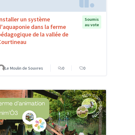
Installer un système
Soumis
au vote
d'aquaponie dans la ferme
pédagogique de la vallée de
Courtineau
Le Moulin de Souvres
0
0