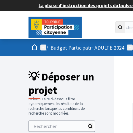
La phase d'instruction des projets du budget
Accueil
Menu principal
Me
/
Budget Participatif ADULTE 2024
💡 Déposer un
projet
Le formulaire ci-dessous filtre
dynamiquement les résultats de la
recherche lorsque les conditions de
recherche sont modifiées.