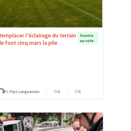
Remplacer l'éclairage du terrain
Soumis
au vote
de foot cinq mars la pile
Fc Pays Langeaisien
0
0