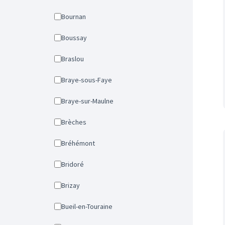
Bournan
Boussay
Braslou
Braye-sous-Faye
Braye-sur-Maulne
Brèches
Bréhémont
Bridoré
Brizay
Bueil-en-Touraine