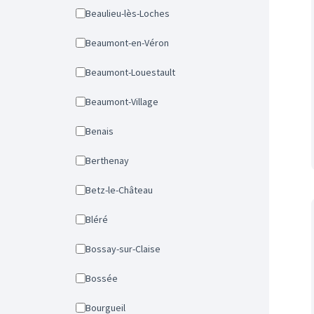
Beaulieu-lès-Loches
Beaumont-en-Véron
Beaumont-Louestault
Beaumont-Village
Benais
Berthenay
Betz-le-Château
Bléré
Bossay-sur-Claise
Bossée
Bourgueil