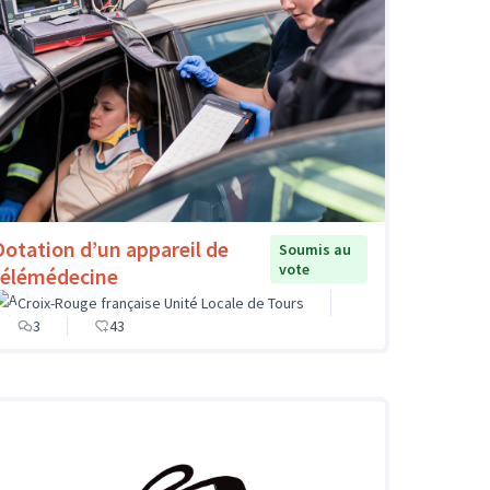
Dotation d’un appareil de
Soumis au
vote
télémédecine
Croix-Rouge française Unité Locale de Tours
3
43