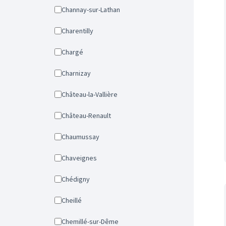
Channay-sur-Lathan
Charentilly
Chargé
Charnizay
Château-la-Vallière
Château-Renault
Chaumussay
Chaveignes
Chédigny
Cheillé
Chemillé-sur-Dême