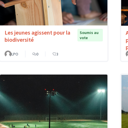
Les jeunes agissent pour la
Soumis au
vote
biodiversité
LPO
0
3