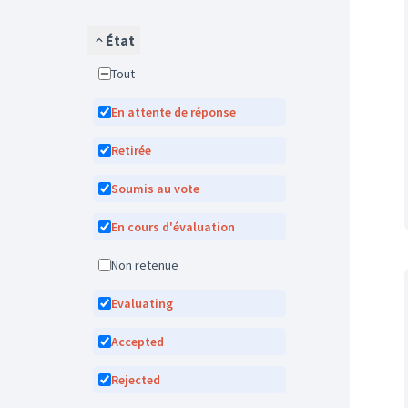
État
Tout
En attente de réponse
Retirée
Soumis au vote
En cours d'évaluation
Non retenue
Evaluating
Accepted
Rejected