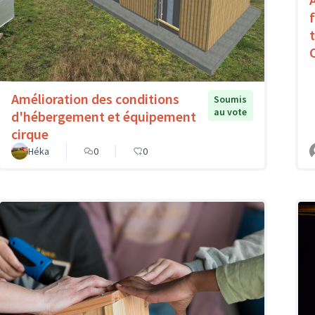
Amélioration des conditions
Soumis
au vote
d'hébergement et équipement
cirque
Héka
0
0