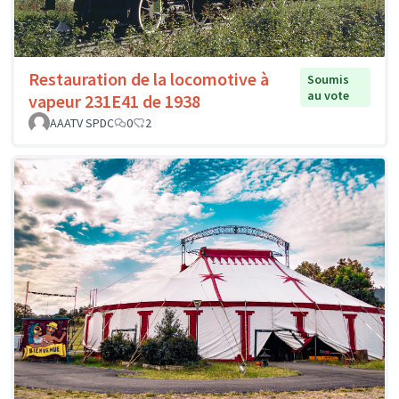
Restauration de la locomotive à
Soumis
au vote
vapeur 231E41 de 1938
AAATV SPDC
0
2