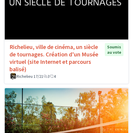
Richelieu, ville de cinéma, un siècle
Soumis
au vote
de tournages. Création d'un Musée
virtuel (site Internet et parcours
balisé)
Richelieu 17/21
3
4