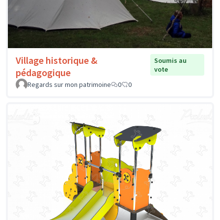
Village historique &
Soumis au
vote
pédagogique
Regards sur mon patrimoine
0
0