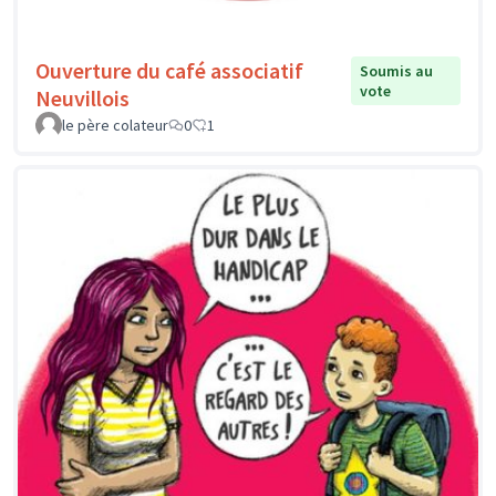
Ouverture du café associatif
Soumis au
vote
Neuvillois
le père colateur
0
1