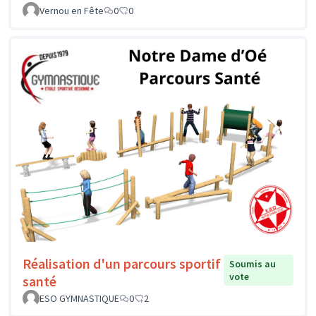
Vernou en Fête
0
0
Réalisation d'un parcours sportif
Soumis au
vote
santé
ESO GYMNASTIQUE
0
2