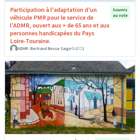
Participation à l'adaptation d'un
Soumis
au vote
véhicule PMR pour le service de
l'ADMR, ouvert aux + de 65 ans et aux
personnes handicapées du Pays
Loire-Touraine.
ADMR- Bertrand Besse Saige
2
1