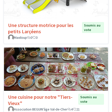
Une structure motrice pour les
Soumis au
vote
petits Larçéens
Maxiloup
0
0
Une cuisine pour notre "Tiers-
Soumis au
vote
Vieux"
Association BEGUIN'âge Val-de-Cher
4
21