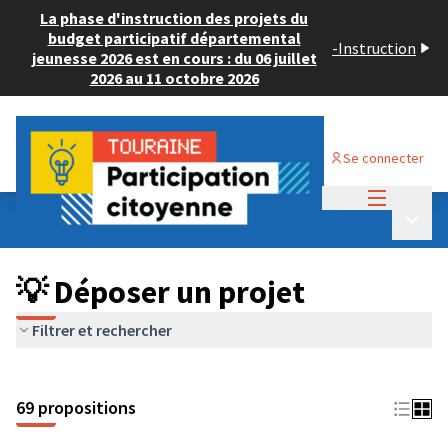
La phase d'instruction des projets du
budget participatif départemental
-
Instruction
jeunesse 2026 est en cours : du 06 juillet
2026 au 11 octobre 2026
Se connecter
Menu princi
Budget Participatif ADULTE 2024
/
Menu p
💡 Déposer un projet
💡 Déposer un projet
Filtrer et rechercher
69 propositions