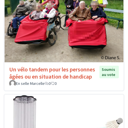
Un vélo tandem pour les personnes
Soumis
au vote
âgées ou en situation de handicap
En selle Marcelle
0
0