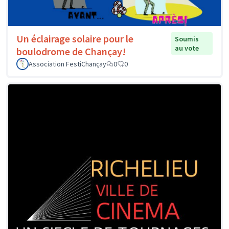
Un éclairage solaire pour le
Soumis
au vote
boulodrome de Chançay!
Association FestiChançay
0
0