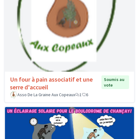
Un four à pain associatif et une
Soumis au
vote
serre d'accueil
Asso De La Graine Aux Copeaux
1
6