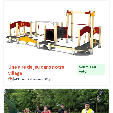
Une aire de jeu dans notre
Soumis au
vote
village
APE Les Diablotins
0
0