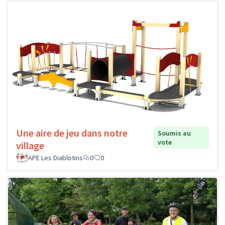
Une aire de jeu dans notre
Soumis au
vote
village
APE Les Diablotins
0
0