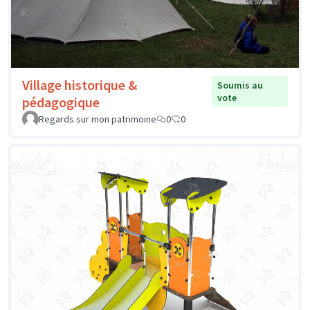
Village historique &
Soumis au
vote
pédagogique
Regards sur mon patrimoine
0
0