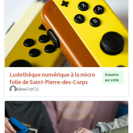
Ludothèque numérique à la micro
Soumis
au vote
folie de Saint-Pierre-des-Corps
Elène
0
1