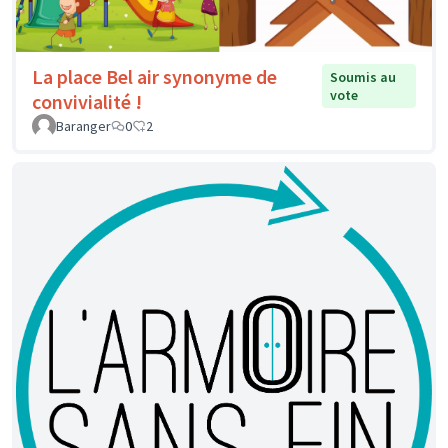
La place Bel air synonyme de
Soumis au
vote
convivialité !
Baranger
0
2