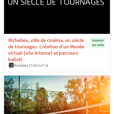
Richelieu, ville de cinéma, un siècle
Soumis
au vote
de tournages. Création d'un Musée
virtuel (site Internet et parcours
balisé)
Richelieu 17/21
3
4