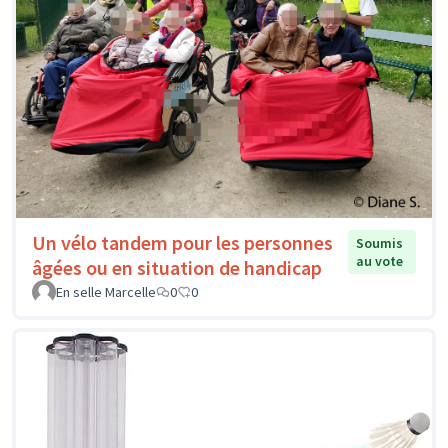
Un vélo tandem pour les personnes
Soumis
au vote
âgées ou en situation de handicap
En selle Marcelle
0
0