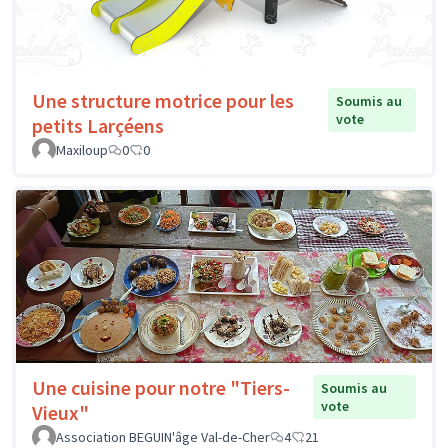
Une structure motrice pour les
Soumis au
vote
petits Larçéens
Maxiloup
0
0
Une cuisine pour notre "Tiers-
Soumis au
vote
Vieux"
Association BEGUIN'âge Val-de-Cher
4
21