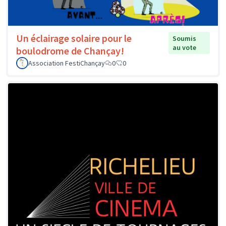
Un éclairage solaire pour le
Soumis
au vote
boulodrome de Chançay!
Association FestiChançay
0
0