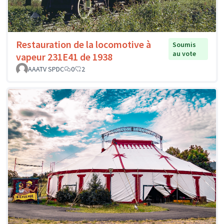
Restauration de la locomotive à
Soumis
au vote
vapeur 231E41 de 1938
AAATV SPDC
0
2