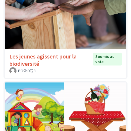
Les jeunes agissent pour la
Soumis au
vote
biodiversité
LPO
0
3