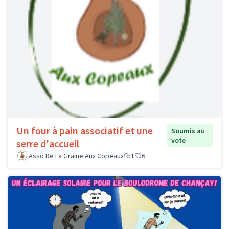
Un four à pain associatif et une
Soumis au
vote
serre d'accueil
Asso De La Graine Aux Copeaux
1
6