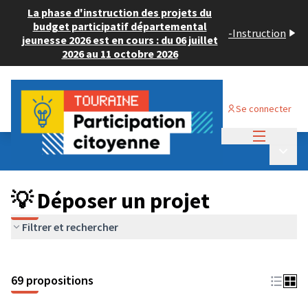
La phase d'instruction des projets du
budget participatif départemental
-
Instruction
jeunesse 2026 est en cours : du 06 juillet
2026 au 11 octobre 2026
Se connecter
Menu princi
Budget Participatif ADULTE 2024
/
Menu p
💡 Déposer un projet
💡 Déposer un projet
Filtrer et rechercher
69 propositions