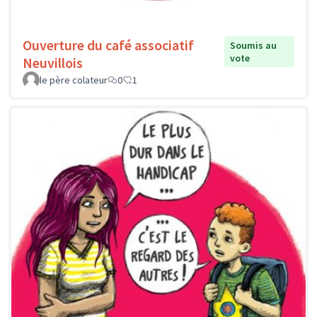
Ouverture du café associatif
Soumis au
vote
Neuvillois
le père colateur
0
1