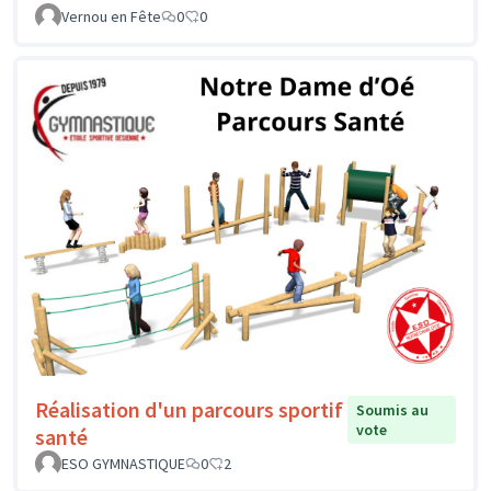
Vernou en Fête
0
0
Réalisation d'un parcours sportif
Soumis au
vote
santé
ESO GYMNASTIQUE
0
2