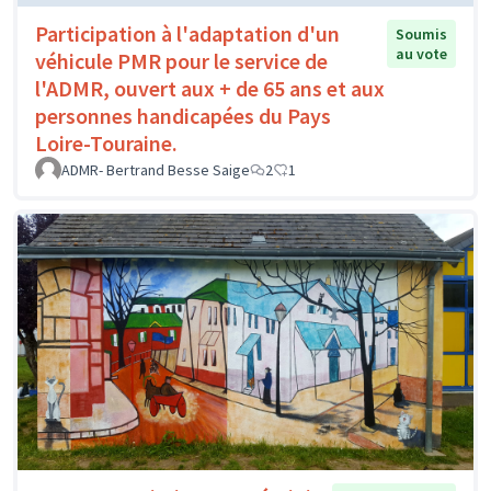
Participation à l'adaptation d'un
Soumis
au vote
véhicule PMR pour le service de
l'ADMR, ouvert aux + de 65 ans et aux
personnes handicapées du Pays
Loire-Touraine.
ADMR- Bertrand Besse Saige
2
1