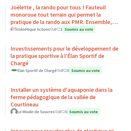
Joëlette , la rando pour tous ! Fauteuil
monoroue tout terrain qui permet la
pratique de la rando aux PMR. Ensemble,
faisons du sport :)
Génétique Actions
0
3
Soumis au vote
Investissements pour le développement de
la pratique sportive à l’Élan Sportif de
Chargé
Elan Sportif de Chargé
0
0
Soumis au vote
Installer un système d'aquaponie dans la
ferme pédagogique de la vallée de
Courtineau
Le Moulin de Souvres
0
0
Soumis au vote
Innover pour recycler plus de plastique en