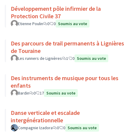
Développement pôle infirmier de la
Protection Civile 37
Etienne Poulin
0
0
Soumis au vote
Des parcours de trail permanents à Lignières
de Touraine
Les runners de Lignières
1
0
Soumis au vote
Des instruments de musique pour tous les
enfants
Bardin
0
17
Soumis au vote
Danse verticale et escalade
intergénérationnelle
Compagnie Izadora
0
0
Soumis au vote