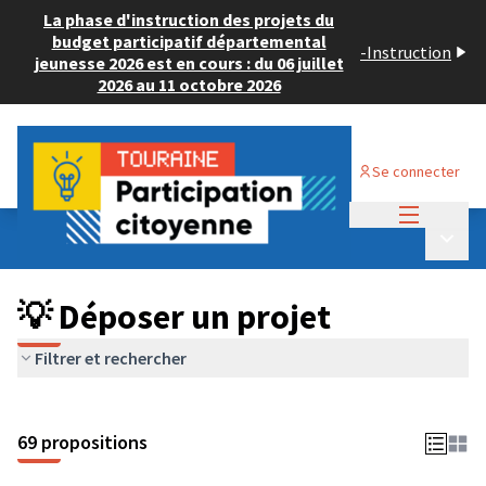
La phase d'instruction des projets du
budget participatif départemental
-
Instruction
jeunesse 2026 est en cours : du 06 juillet
2026 au 11 octobre 2026
Se connecter
Menu princi
Budget Participatif ADULTE 2024
/
Menu p
💡 Déposer un projet
💡 Déposer un projet
Filtrer et rechercher
69 propositions