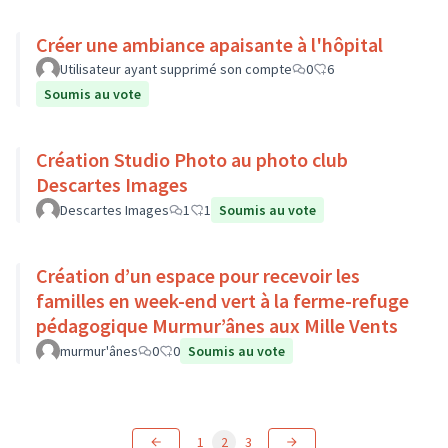
Créer une ambiance apaisante à l'hôpital
Utilisateur ayant supprimé son compte
0
6
Soumis au vote
Création Studio Photo au photo club
Descartes Images
Descartes Images
1
1
Soumis au vote
Création d’un espace pour recevoir les
familles en week-end vert à la ferme-refuge
pédagogique Murmur’ânes aux Mille Vents
murmur'ânes
0
0
Soumis au vote
1
2
3