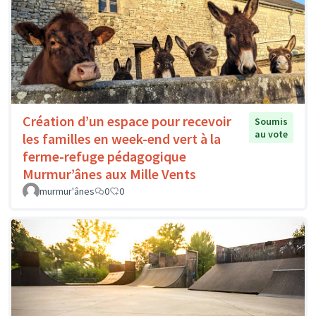
Création d’un espace pour recevoir
Soumis
au vote
les familles en week-end vert à la
ferme-refuge pédagogique
Murmur’ânes aux Mille Vents
murmur'ânes
0
0