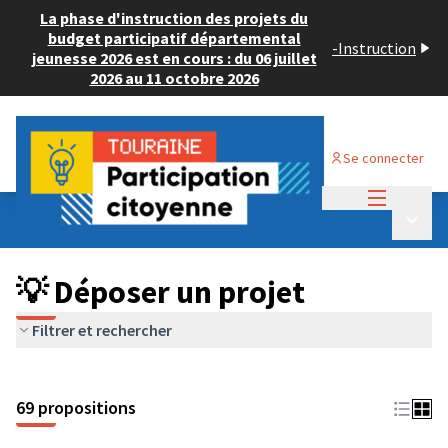
La phase d'instruction des projets du
budget participatif départemental
-
Instruction
jeunesse 2026 est en cours : du 06 juillet
2026 au 11 octobre 2026
Se connecter
Menu princi
Budget Participatif ADULTE 2024
/
Menu p
💡 Déposer un projet
💡 Déposer un projet
Filtrer et rechercher
69 propositions