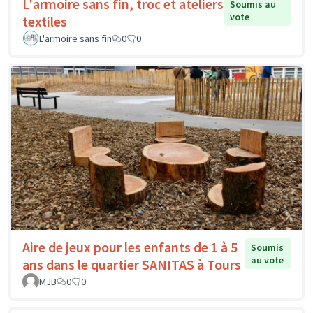
L'armoire sans fin, troc et ateliers
Soumis au
vote
textiles
L'armoire sans fin
0
0
Aire de jeux pour les enfants de 1 à 5
Soumis
au vote
ans dans le quartier SANITAS à Tours
MJB
0
0