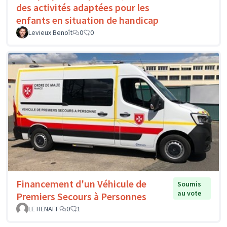
des activités adaptées pour les
enfants en situation de handicap
Levieux Benoît
0
0
Financement d'un Véhicule de
Soumis
au vote
Premiers Secours à Personnes
LE HENAFF
0
1