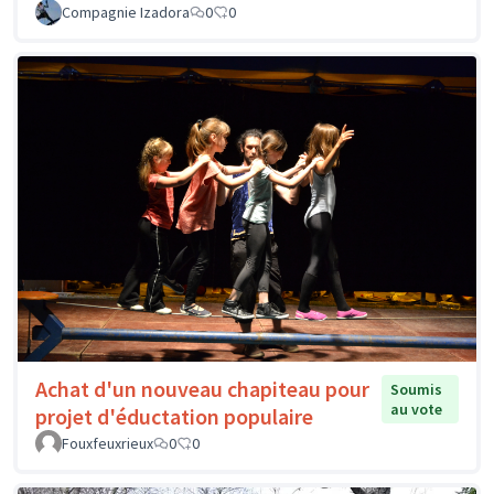
Compagnie Izadora
0
0
Achat d'un nouveau chapiteau pour
Soumis
au vote
projet d'éductation populaire
Fouxfeuxrieux
0
0