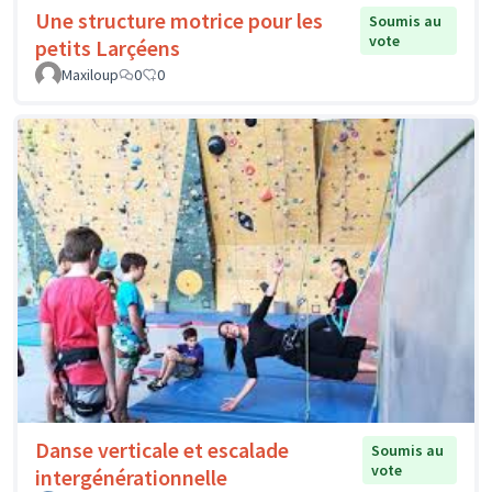
Une structure motrice pour les
Soumis au
vote
petits Larçéens
Maxiloup
0
0
Danse verticale et escalade
Soumis au
vote
intergénérationnelle