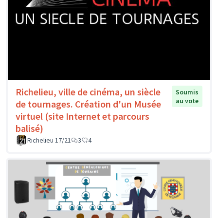
Richelieu, ville de cinéma, un siècle
Soumis
au vote
de tournages. Création d'un Musée
virtuel (site Internet et parcours
balisé)
Richelieu 17/21
3
4