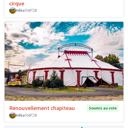
cirque
Héka
0
0
Renouvellement chapiteau
Soumis au vote
Héka
0
0