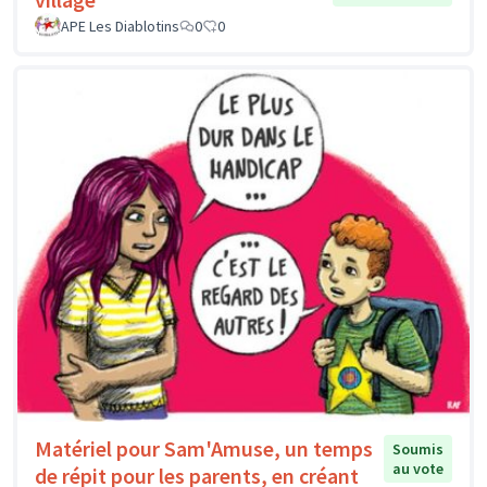
APE Les Diablotins
0
0
Matériel pour Sam'Amuse, un temps
Soumis
au vote
de répit pour les parents, en créant