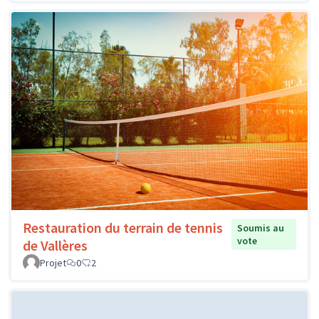
Restauration du terrain de tennis
Soumis au
vote
de Vallères
Projet
0
2