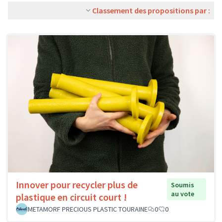
Classement des propositions par :
Innover pour recycler plus de
Soumis
au vote
plastique en circuit court !
METAMORF PRECIOUS PLASTIC TOURAINE
0
0