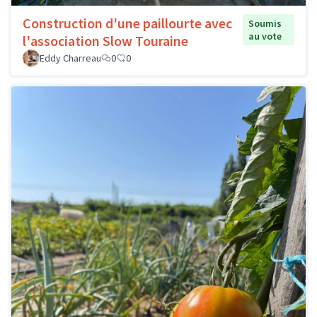
Construction d'une paillourte avec
Soumis
au vote
l'association Slow Touraine
Eddy Charreau
0
0