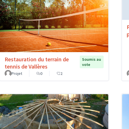
Restauration du terrain de
Soumis au
vote
tennis de Vallères
Projet
0
2