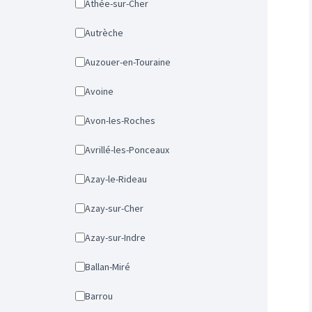
Athée-sur-Cher
Autrèche
Auzouer-en-Touraine
Avoine
Avon-les-Roches
Avrillé-les-Ponceaux
Azay-le-Rideau
Azay-sur-Cher
Azay-sur-Indre
Ballan-Miré
Barrou