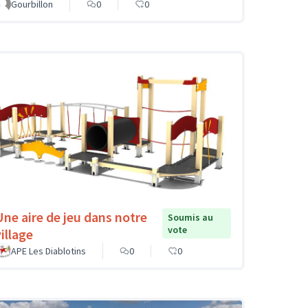
Gourbillon
0
0
Une aire de jeu dans notre
Soumis au
vote
illage
APE Les Diablotins
0
0