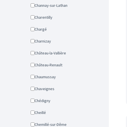
Channay-sur-Lathan
Charentilly
Chargé
Charnizay
Château-la-Vallière
Château-Renault
Chaumussay
Chaveignes
Chédigny
Cheillé
Chemillé-sur-Dême