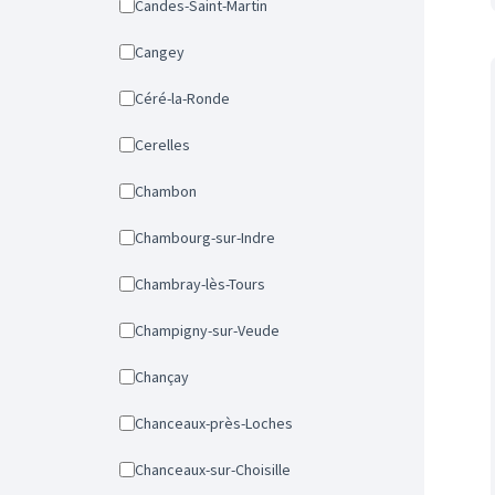
Candes-Saint-Martin
Cangey
Céré-la-Ronde
Cerelles
Chambon
Chambourg-sur-Indre
Chambray-lès-Tours
Champigny-sur-Veude
Chançay
Chanceaux-près-Loches
Chanceaux-sur-Choisille