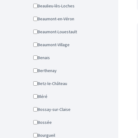
Beaulieu-lès-Loches
Beaumont-en-Véron
Beaumont-Louestault
Beaumont-Village
Benais
Berthenay
Betz-le-Château
Bléré
Bossay-sur-Claise
Bossée
Bourgueil