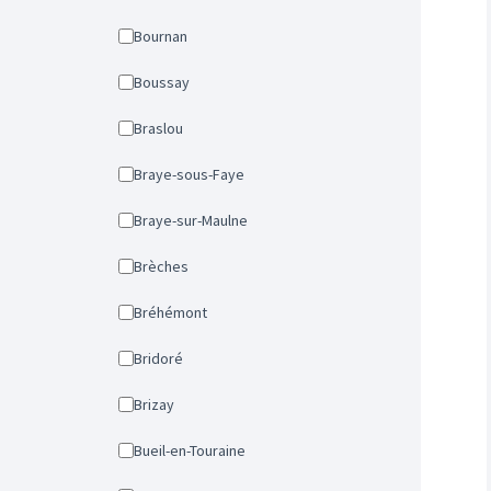
Bournan
Boussay
Braslou
Braye-sous-Faye
Braye-sur-Maulne
Brèches
Bréhémont
Bridoré
Brizay
Bueil-en-Touraine