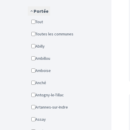
Portée
Tout
Toutes les communes
Abilly
Ambillou
Amboise
Anché
Antogny-le-Tillac
Artannes-sur-Indre
Assay