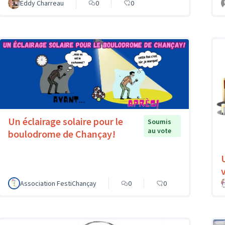
Eddy Charreau
0
0
Un éclairage solaire pour le
Soumis
au vote
boulodrome de Chançay!
v
Association FestiChançay
0
0