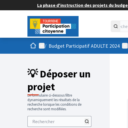
La phase d'instruction des projets du budget
Accueil
Menu principal
Me
/
Budget Participatif ADULTE 2024
💡 Déposer un
projet
Le formulaire ci-dessous filtre
dynamiquement les résultats de la
recherche lorsque les conditions de
recherche sont modifiées.