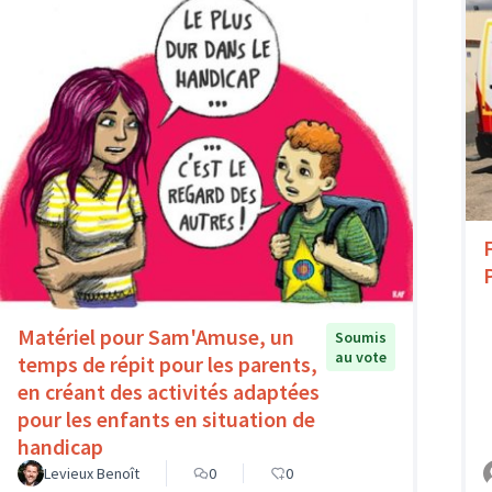
Matériel pour Sam'Amuse, un
Soumis
au vote
temps de répit pour les parents,
en créant des activités adaptées
pour les enfants en situation de
handicap
Levieux Benoît
0
0