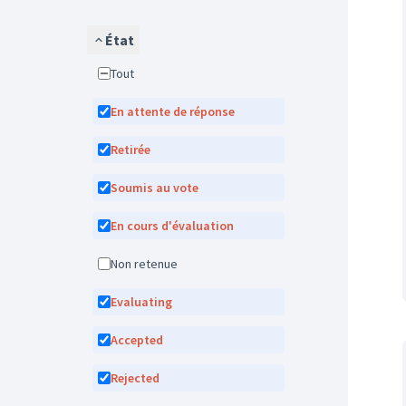
État
Tout
En attente de réponse
Retirée
Soumis au vote
En cours d'évaluation
Non retenue
Evaluating
Accepted
Rejected