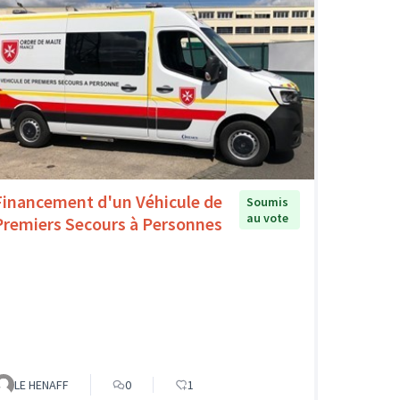
Financement d'un Véhicule de
Soumis
au vote
Premiers Secours à Personnes
LE HENAFF
0
1