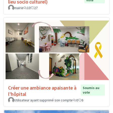
lieu socio culturel)
mairie
10
27
Créer une ambiance apaisante à
Soumis au
vote
l'hôpital
Utilisateur ayant supprimé son compte
0
6