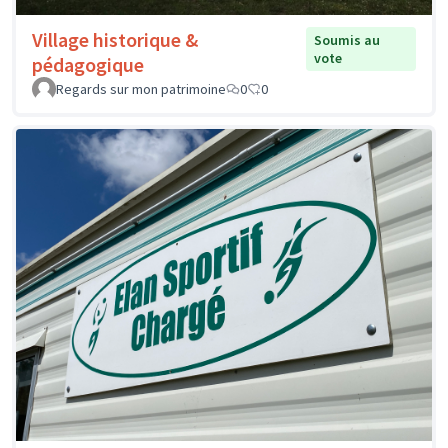
Village historique &
Soumis au
vote
pédagogique
Regards sur mon patrimoine
0
0