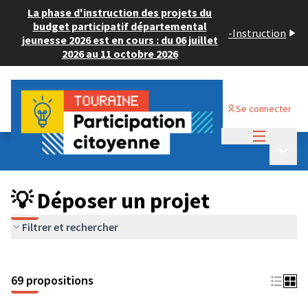
La phase d'instruction des projets du
budget participatif départemental
-
Instruction
jeunesse 2026 est en cours : du 06 juillet
2026 au 11 octobre 2026
Se connecter
Menu princi
Budget Participatif ADULTE 2024
/
Menu p
💡 Déposer un projet
💡 Déposer un projet
Filtrer et rechercher
69 propositions