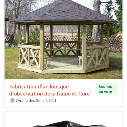
Fabrication d'un kiosque
Soumis
au vote
d'observation de la faune et flore
L'Arche des Sens
0
1