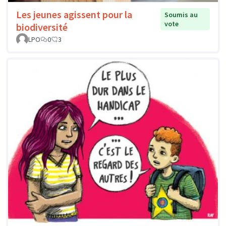
Les jeunes agissent pour la
Soumis au
vote
biodiversité
LPO
0
3