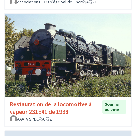
Association BEGUIN'âge Val-de-Cher
4
21
Restauration de la locomotive à
Soumis
au vote
vapeur 231E41 de 1938
AAATV SPDC
0
2