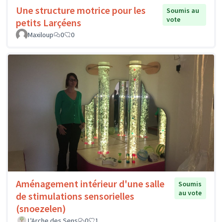
Une structure motrice pour les
Soumis au
vote
petits Larçéens
Maxiloup
0
0
Aménagement intérieur d'une salle
Soumis
au vote
de stimulations sensorielles
(snoezelen)
L'Arche des Sens
0
1