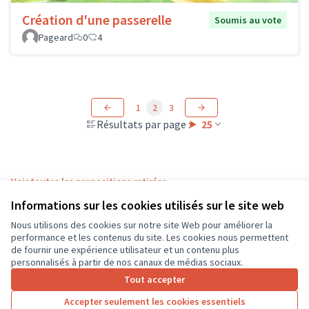
Création d'une passerelle
Soumis au vote
Pageard
0
4
1
2
3
Résultats par page :
25
Voir toutes les propositions retirées
Informations sur les cookies utilisés sur le site web
Nous utilisons des cookies sur notre site Web pour améliorer la
Conditions d'utilisation
performance et les contenus du site. Les cookies nous permettent
Paramètres des cookies
de fournir une expérience utilisateur et un contenu plus
CD37 sur X
CD37 sur Facebook
CD37 sur Instagram
CD37 sur YouTube
personnalisés à partir de nos canaux de médias sociaux.
(Lien externe)
(Lien externe)
(Lien externe)
(Lien externe)
Tout accepter
Accepter seulement les cookies essentiels