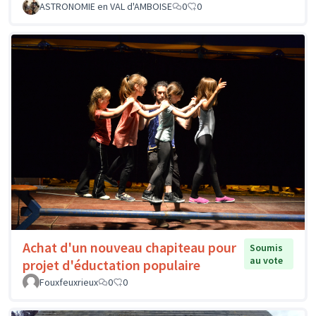
ASTRONOMIE en VAL d'AMBOISE
0
0
Achat d'un nouveau chapiteau pour
Soumis
au vote
projet d'éductation populaire
Fouxfeuxrieux
0
0