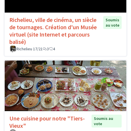
Richelieu, ville de cinéma, un siècle
Soumis
au vote
de tournages. Création d'un Musée
virtuel (site Internet et parcours
balisé)
Richelieu 17/21
3
4
Une cuisine pour notre "Tiers-
Soumis au
vote
Vieux"