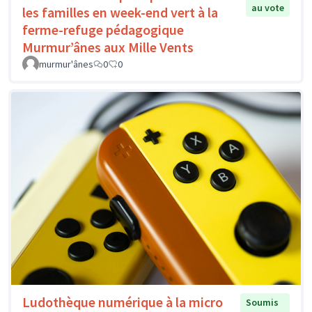
au vote
les familles en week-end vert à la
ferme-refuge pédagogique
Murmur’ânes aux Mille Vents
murmur'ânes
0
0
Ludothèque numérique à la micro
Soumis