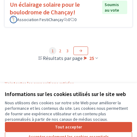
Un éclairage solaire pour le
Soumis
au vote
boulodrome de Chançay!
Association FestiChançay
0
0
1
2
3
Résultats par page :
25
Voir toutes les propositions retirées
Informations sur les cookies utilisés sur le site web
Nous utilisons des cookies sur notre site Web pour améliorer la
Conditions d'utilisation
performance et les contenus du site. Les cookies nous permettent
Paramètres des cookies
de fournir une expérience utilisateur et un contenu plus
CD37 sur X
CD37 sur Facebook
CD37 sur Instagram
CD37 sur YouTube
personnalisés à partir de nos canaux de médias sociaux.
(Lien externe)
(Lien externe)
(Lien externe)
(Lien externe)
Tout accepter
Accepter seulement les cookies essentiels