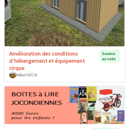
Amélioration des conditions
Soumis
au vote
d'hébergement et équipement
cirque
Héka
0
0