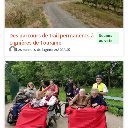
Des parcours de trail permanents à
Soumis
au vote
Lignières de Touraine
Les runners de Lignières
1
0