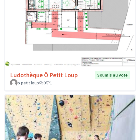
Ludothèque Ô Petit Loup
Soumis au vote
o petit loup
0
1