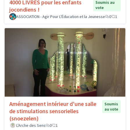
4000 LIVRES pour les enfants
Soumis au
vote
jocondiens !
ASSOCIATION - Agir Pour L'Éducation et la Jeunesse
0
1
Aménagement intérieur d'une salle
Soumis
au vote
de stimulations sensorielles
(snoezelen)
L'Arche des Sens
0
1