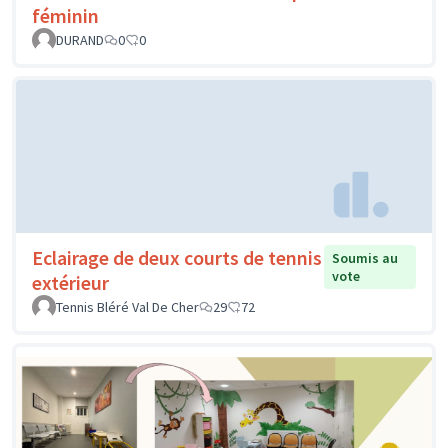
féminin
DURAND
0
0
Eclairage de deux courts de tennis
Soumis au
vote
extérieur
Tennis Bléré Val De Cher
29
72