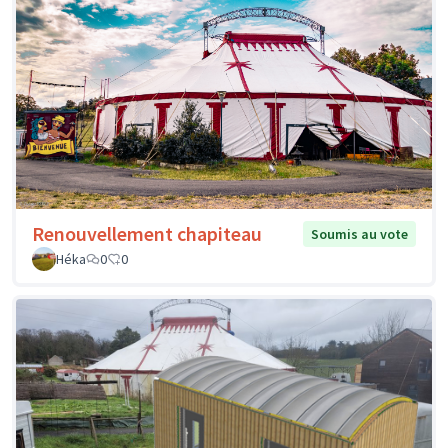
Renouvellement chapiteau
Soumis au vote
Héka
0
0