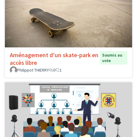
Aménagement d'un skate-park en
Soumis au
vote
accès libre
Philippot THIERRY
0
1