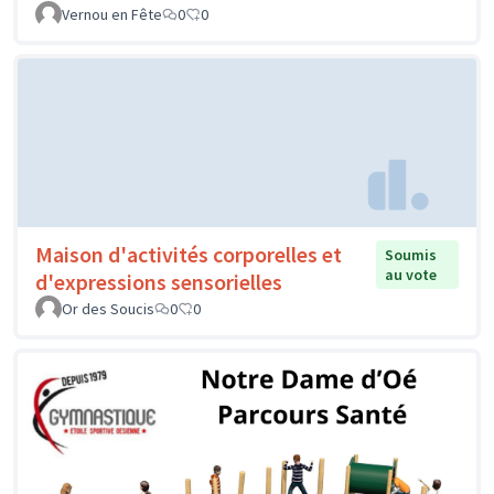
Vernou en Fête
0
0
Maison d'activités corporelles et
Soumis
au vote
d'expressions sensorielles
Or des Soucis
0
0