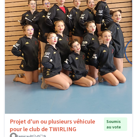
Projet d'un ou plusieurs véhicule
Soumis
au vote
pour le club de TWIRLING
lamirault
0
9