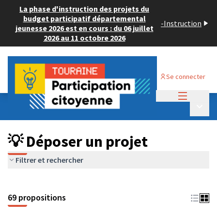
La phase d'instruction des projets du
budget participatif départemental
-
Instruction
jeunesse 2026 est en cours : du 06 juillet
2026 au 11 octobre 2026
Se connecter
Menu princi
Budget Participatif ADULTE 2024
/
Menu p
💡 Déposer un projet
💡 Déposer un projet
Filtrer et rechercher
69 propositions