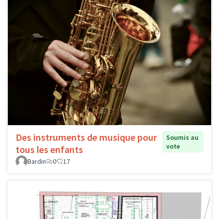
Des instruments de musique pour
Soumis au
vote
tous les enfants
Bardin
0
17