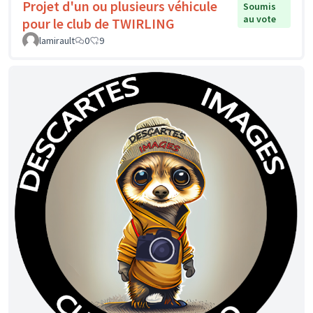
Projet d'un ou plusieurs véhicule
Soumis
au vote
pour le club de TWIRLING
lamirault
0
9