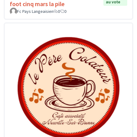
au vote
foot cinq mars la pile
Fc Pays Langeaisien
0
0