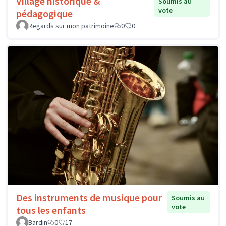
Village historique &
Soumis au
vote
pédagogique
Regards sur mon patrimoine
0
0
Des instruments de musique pour
Soumis au
vote
tous les enfants
Bardin
0
17