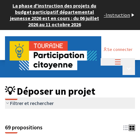
La phase d'instruction des projets du
budget participatif départemental
-
Instruction
jeunesse 2026 est en cours : du 06 juillet
2026 au 11 octobre 2026
Se connecter
Menu princi
Budget Participatif ADULTE 2024
/
Menu p
💡 Déposer un projet
💡 Déposer un projet
Filtrer et rechercher
69 propositions