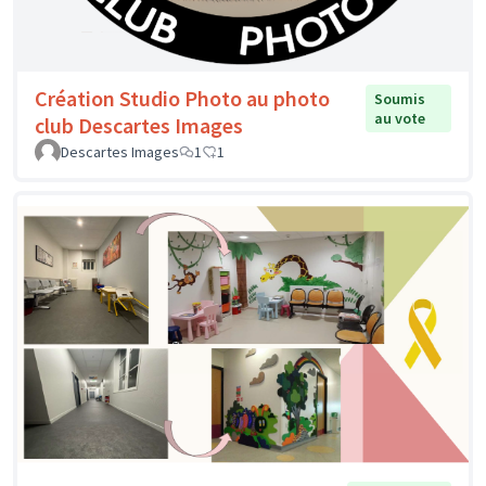
Création Studio Photo au photo
Soumis
au vote
club Descartes Images
Descartes Images
1
1