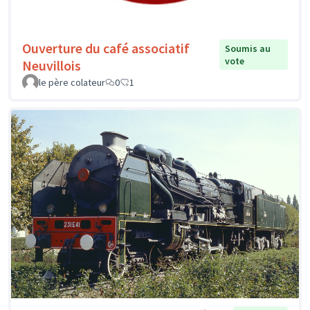
Ouverture du café associatif
Soumis au
vote
Neuvillois
le père colateur
0
1