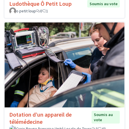
Ludothèque Ô Petit Loup
Soumis au vote
o petit loup
0
1
Dotation d’un appareil de
Soumis au
vote
télémédecine
Croix-Rouge française Unité Locale de Tours
3
43