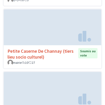
LPO
0
3
Petite Caserne De Channay (tiers
Soumis au
vote
lieu socio culturel)
mairie
10
27