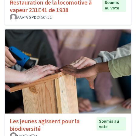
Restauration de la locomotive à
Soumis
au vote
vapeur 231E41 de 1938
AAATV SPDC
0
2
Les jeunes agissent pour la
Soumis au
vote
biodiversité