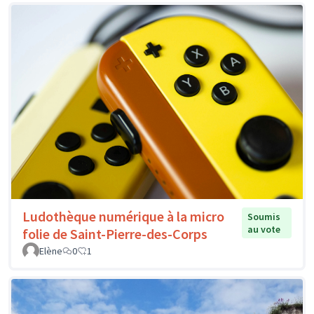
Ludothèque numérique à la micro
Soumis
au vote
folie de Saint-Pierre-des-Corps
Elène
0
1