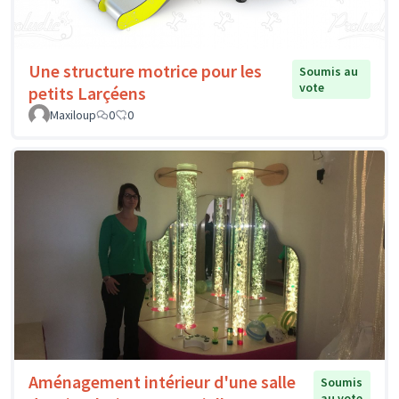
Une structure motrice pour les
Soumis au
vote
petits Larçéens
Maxiloup
0
0
Aménagement intérieur d'une salle
Soumis
au vote