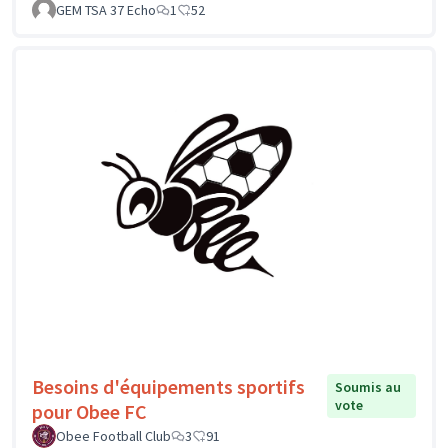
GEM TSA 37 Echo
1
52
Besoins d'équipements sportifs
Soumis au
vote
pour Obee FC
Obee Football Club
3
91