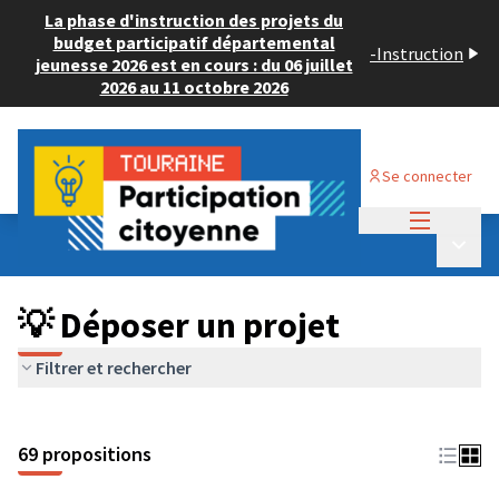
La phase d'instruction des projets du
budget participatif départemental
-
Instruction
jeunesse 2026 est en cours : du 06 juillet
2026 au 11 octobre 2026
Se connecter
Menu princi
Budget Participatif ADULTE 2024
/
Menu p
💡 Déposer un projet
💡 Déposer un projet
Filtrer et rechercher
69 propositions