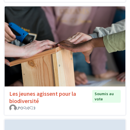
Les jeunes agissent pour la
Soumis au
vote
biodiversité
LPO
0
3