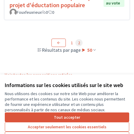
au vote
projet d'éductation populaire
Fouxfeuxrieux
0
0
1
2
Résultats par page :
50
Voir toutes les propositions retirées
Informations sur les cookies utilisés sur le site web
Nous utilisons des cookies sur notre site Web pour améliorer la
Conditions d'utilisation
performance et les contenus du site. Les cookies nous permettent
Paramètres des cookies
de fournir une expérience utilisateur et un contenu plus
CD37 sur X
CD37 sur Facebook
CD37 sur Instagram
CD37 sur YouTube
personnalisés à partir de nos canaux de médias sociaux.
(Lien externe)
(Lien externe)
(Lien externe)
(Lien externe)
Tout accepter
Accepter seulement les cookies essentiels
Licence Cre
(Lien extern