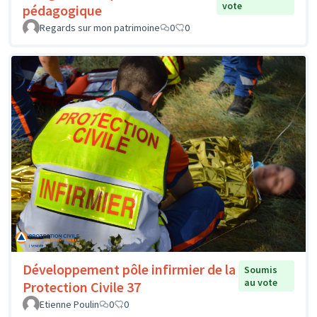
vote
pédagogique
Regards sur mon patrimoine
0
0
Développement pôle infirmier de la
Soumis
au vote
Protection Civile 37
Etienne Poulin
0
0