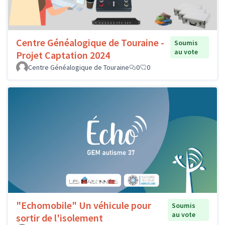
Centre Généalogique de Touraine -
Soumis
au vote
Projet Captation 2024
Centre Généalogique de Touraine
0
0
"Echomobile" Un véhicule pour
Soumis
au vote
sortir de l'isolement