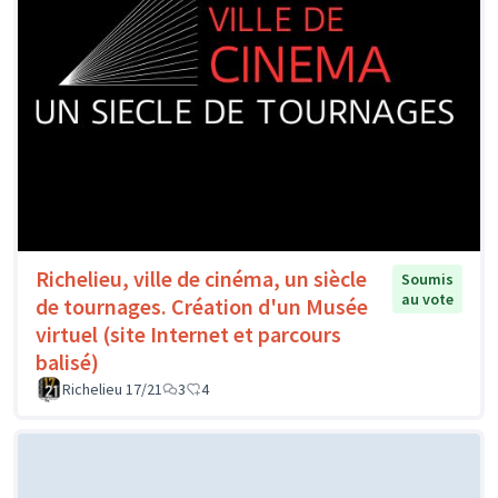
Richelieu, ville de cinéma, un siècle
Soumis
au vote
de tournages. Création d'un Musée
virtuel (site Internet et parcours
balisé)
Richelieu 17/21
3
4