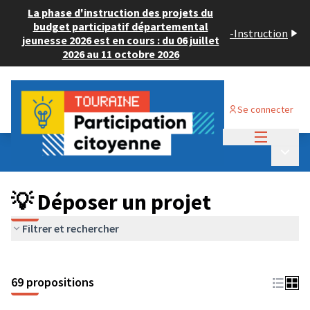
La phase d'instruction des projets du
budget participatif départemental
-
Instruction
jeunesse 2026 est en cours : du 06 juillet
2026 au 11 octobre 2026
Se connecter
Menu princi
Budget Participatif ADULTE 2024
/
Menu p
💡 Déposer un projet
💡 Déposer un projet
Filtrer et rechercher
69 propositions