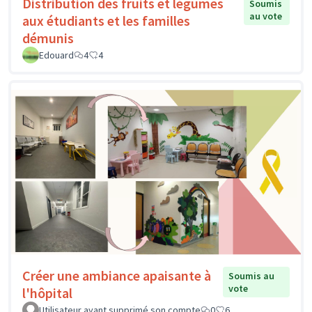
Distribution des fruits et légumes
Soumis
au vote
aux étudiants et les familles
démunis
Edouard
4
4
Créer une ambiance apaisante à
Soumis au
vote
l'hôpital
Utilisateur ayant supprimé son compte
0
6