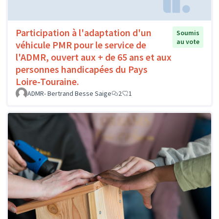
Participation à l'adaptation d'un
Soumis
au vote
véhicule PMR pour le service de
l'ADMR, ouvert aux + de 65 ans et aux
personnes handicapées du Pays
Loire-Touraine.
ADMR- Bertrand Besse Saige
2
1