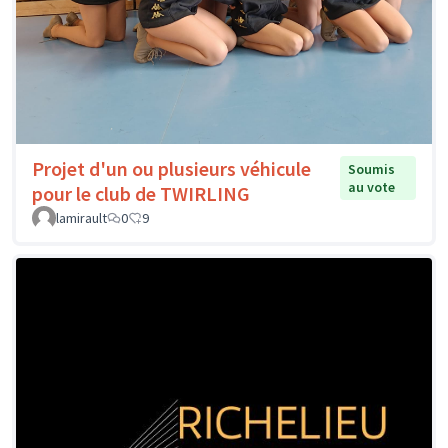
Projet d'un ou plusieurs véhicule
Soumis
au vote
pour le club de TWIRLING
lamirault
0
9