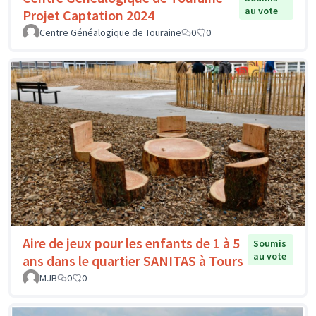
au vote
Projet Captation 2024
Centre Généalogique de Touraine
0
0
Aire de jeux pour les enfants de 1 à 5
Soumis
au vote
ans dans le quartier SANITAS à Tours
MJB
0
0