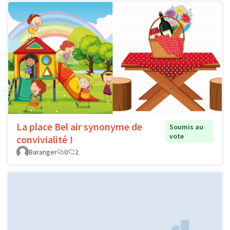
La place Bel air synonyme de
Soumis au
vote
convivialité !
Baranger
0
2