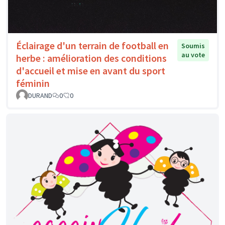
Éclairage d'un terrain de football en
Soumis
au vote
herbe : amélioration des conditions
d'accueil et mise en avant du sport
féminin
DURAND
0
0