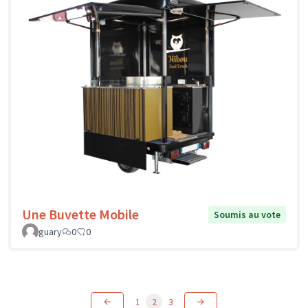
Une Buvette Mobile
Soumis au vote
guary
0
0
1
2
3