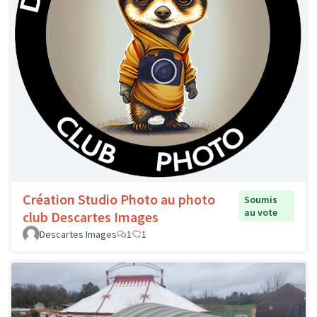
Création Studio Photo au photo
Soumis
au vote
club Descartes Images
Descartes Images
1
1