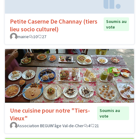
Petite Caserne De Channay (tiers
Soumis au
vote
lieu socio culturel)
mairie
10
27
Une cuisine pour notre "Tiers-
Soumis au
vote
Vieux"
Association BEGUIN'âge Val-de-Cher
4
21