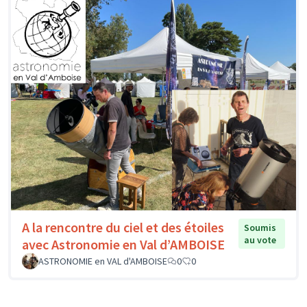
A la rencontre du ciel et des étoiles
Soumis
au vote
avec Astronomie en Val d’AMBOISE
ASTRONOMIE en VAL d'AMBOISE
0
0