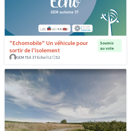
"Echomobile" Un véhicule pour
Soumis
au vote
sortir de l'isolement
GEM TSA 37 Echo
1
52