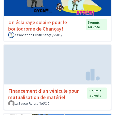
Un éclairage solaire pour le
Soumis
au vote
boulodrome de Chançay!
Association FestiChançay
0
0
Financement d'un véhicule pour
Soumis
au vote
mutualisation de matériel
La Sauce Rurale
0
0