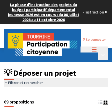
La phase d'instruction des projets du
budget participatif départemental
-
Instruction
jeunesse 2026 est en cours : du 06 juillet
2026 au 11 octobre 2026
Se connecter
Menu princi
Budget Participatif ADULTE 2024
/
Menu p
💡 Déposer un projet
💡 Déposer un projet
Filtrer et rechercher
69 propositions