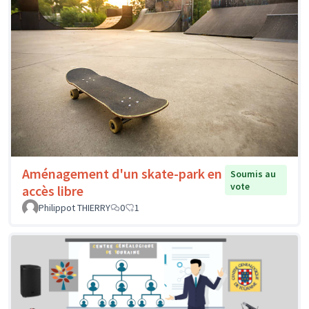
Aménagement d'un skate-park en
Soumis au
vote
accès libre
Philippot THIERRY
0
1