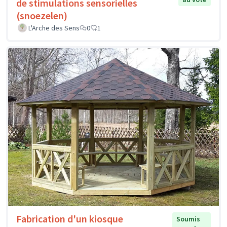
de stimulations sensorielles
(snoezelen)
L'Arche des Sens
0
1
Fabrication d'un kiosque
Soumis