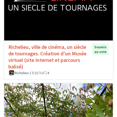
Richelieu, ville de cinéma, un siècle
Soumis
au vote
de tournages. Création d'un Musée
virtuel (site Internet et parcours
balisé)
Richelieu 17/21
3
4