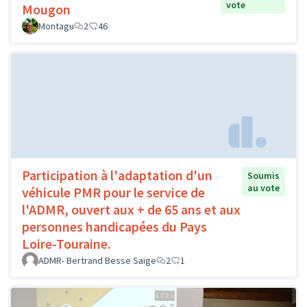
vote
Mougon
Montagu
2
46
Participation à l'adaptation d'un
Soumis
au vote
véhicule PMR pour le service de
l'ADMR, ouvert aux + de 65 ans et aux
personnes handicapées du Pays
Loire-Touraine.
ADMR- Bertrand Besse Saige
2
1