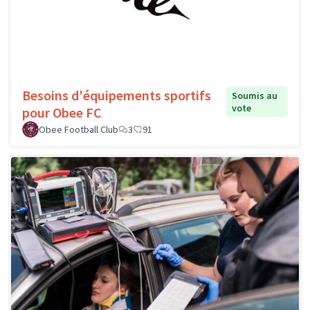
Besoins d'équipements sportifs
Soumis au
vote
pour Obee FC
Obee Football Club
3
91