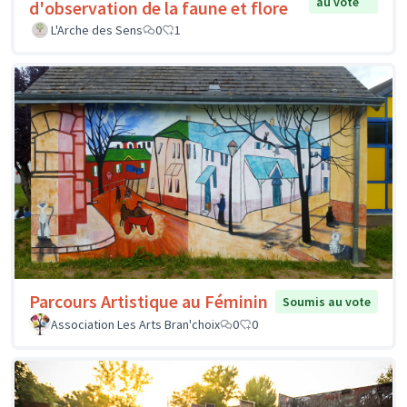
au vote
d'observation de la faune et flore
L'Arche des Sens
0
1
Parcours Artistique au Féminin
Soumis au vote
Association Les Arts Bran'choix
0
0