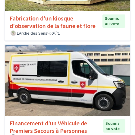
Fabrication d'un kiosque
Soumis
au vote
d'observation de la faune et flore
L'Arche des Sens
0
1
Financement d'un Véhicule de
Soumis
au vote
Premiers Secours à Personnes