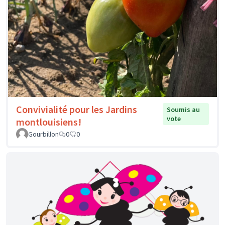
Convivialité pour les Jardins
Soumis au
vote
montlouisiens!
Gourbillon
0
0