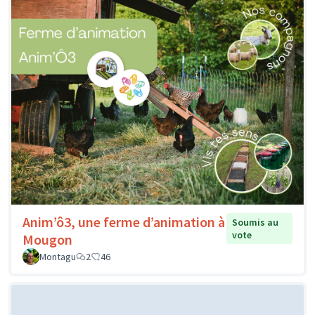
Anim’ô3, une ferme d’animation à
Soumis au
vote
Mougon
Montagu
2
46