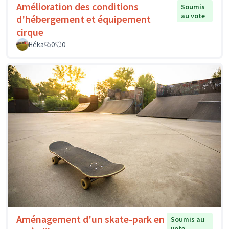
Amélioration des conditions
Soumis
au vote
d'hébergement et équipement
cirque
Héka
0
0
Aménagement d'un skate-park en
Soumis au
vote