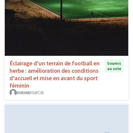
Éclairage d'un terrain de football en
Soumis
au vote
herbe : amélioration des conditions
d'accueil et mise en avant du sport
féminin
DURAND
0
0