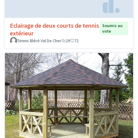
Eclairage de deux courts de tennis
Soumis au
vote
extérieur
Tennis Bléré Val De Cher
29
72