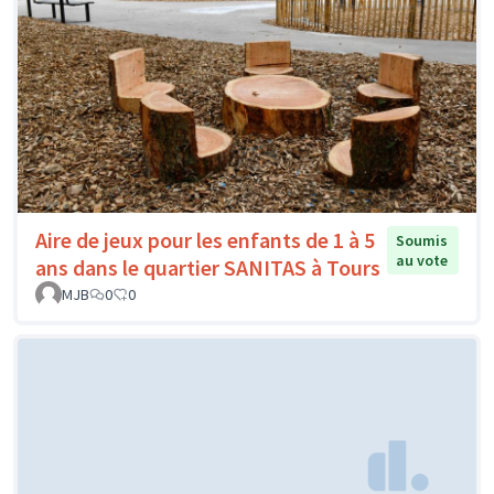
Aire de jeux pour les enfants de 1 à 5
Soumis
au vote
ans dans le quartier SANITAS à Tours
MJB
0
0