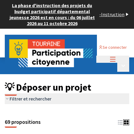
La phase d'instruction des projets du
budget participatif départemental
-
Instruction
jeunesse 2026 est en cours : du 06 juillet
2026 au 11 octobre 2026
Se connecter
Menu princi
Budget Participatif ADULTE 2024
/
Menu p
💡 Déposer un projet
💡 Déposer un projet
Filtrer et rechercher
69 propositions