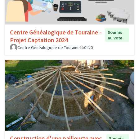
Centre Généalogique de Touraine -
Soumis
au vote
Projet Captation 2024
Centre Généalogique de Touraine
0
0
Construction d'une paillourte avec
Soumis