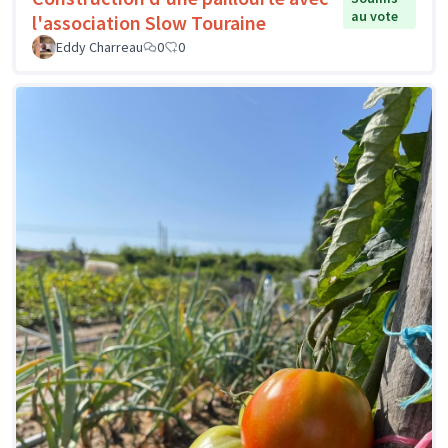
au vote
l'association Slow Touraine
Eddy Charreau
0
0