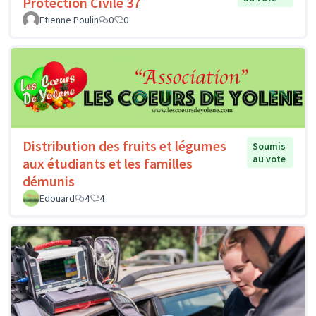
Protection Civile 37
Etienne Poulin
0
0
Distribution des fruits et légumes
Soumis
au vote
aux étudiants et les familles
démunis
Edouard
4
4