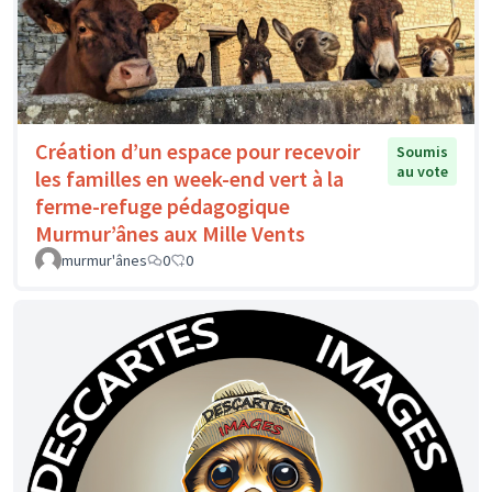
Création d’un espace pour recevoir
Soumis
au vote
les familles en week-end vert à la
ferme-refuge pédagogique
Murmur’ânes aux Mille Vents
murmur'ânes
0
0