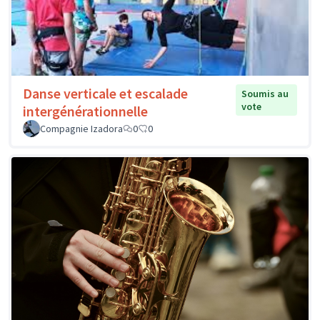
Danse verticale et escalade
Soumis au
vote
intergénérationnelle
Compagnie Izadora
0
0