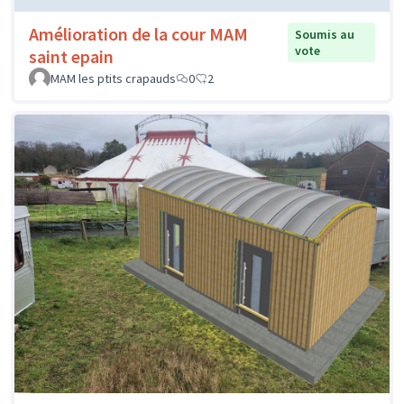
Amélioration de la cour MAM
Soumis au
vote
saint epain
MAM les ptits crapauds
0
2