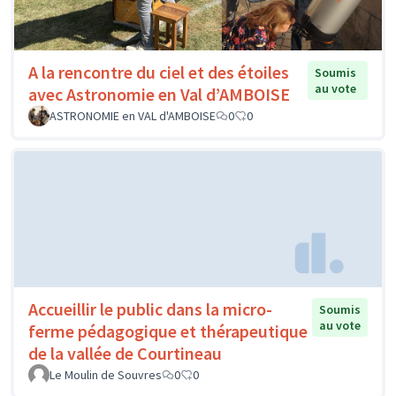
A la rencontre du ciel et des étoiles
Soumis
au vote
avec Astronomie en Val d’AMBOISE
ASTRONOMIE en VAL d'AMBOISE
0
0
Accueillir le public dans la micro-
Soumis
au vote
ferme pédagogique et thérapeutique
de la vallée de Courtineau
Le Moulin de Souvres
0
0