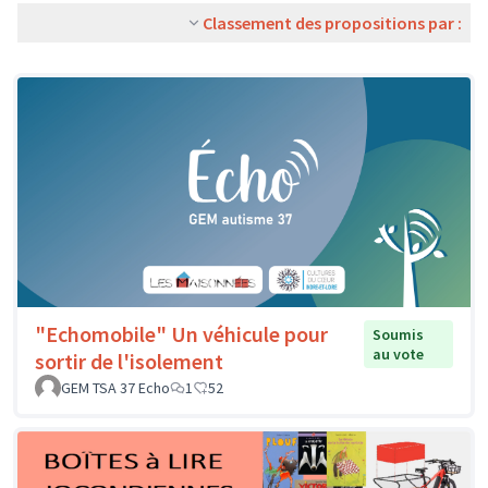
Classement des propositions par :
"Echomobile" Un véhicule pour
Soumis
au vote
sortir de l'isolement
GEM TSA 37 Echo
1
52