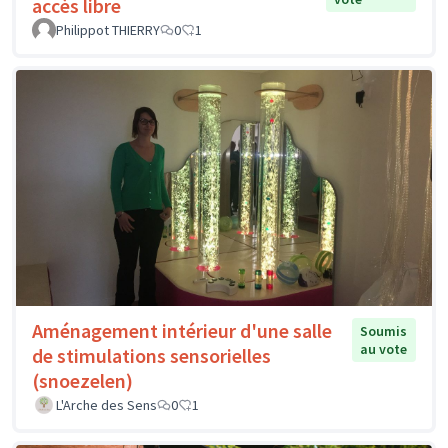
accès libre
Philippot THIERRY
0
1
Aménagement intérieur d'une salle
Soumis
au vote
de stimulations sensorielles
(snoezelen)
L'Arche des Sens
0
1