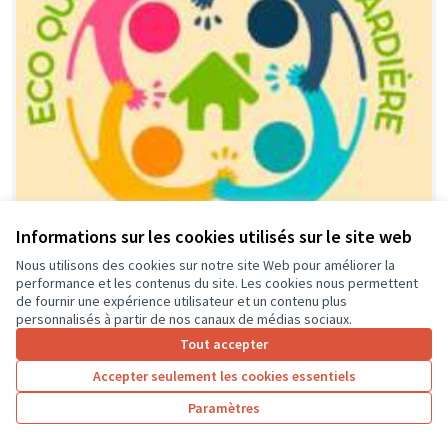
Informations sur les cookies utilisés sur le site web
Nous utilisons des cookies sur notre site Web pour améliorer la
performance et les contenus du site. Les cookies nous permettent
Financement équipement, activités
Soumis
de fournir une expérience utilisateur et un contenu plus
au vote
et animations locales dédié aux
personnalisés à partir de nos canaux de médias sociaux.
jeunes de l'éco-quartier et leurs
Tout accepter
parents.
Accepter seulement les cookies essentiels
association ECO-QUARTIER LA GUIGNARDIERE
0
0
Paramètres