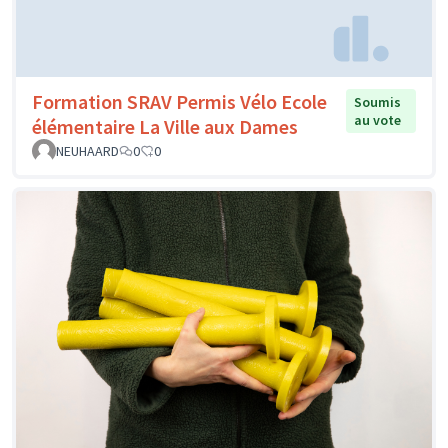
Formation SRAV Permis Vélo Ecole
Soumis
au vote
élémentaire La Ville aux Dames
NEUHAARD
0
0