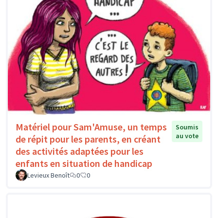
Matériel pour Sam'Amuse, un temps
Soumis
au vote
de répit pour les parents, en créant
des activités adaptées pour les
enfants en situation de handicap
Levieux Benoît
0
0