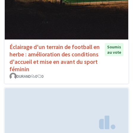
Éclairage d'un terrain de football en
Soumis
au vote
herbe : amélioration des conditions
d'accueil et mise en avant du sport
féminin
DURAND
0
0