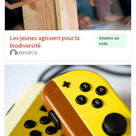
Les jeunes agissent pour la
Soumis au
vote
biodiversité
LPO
0
3