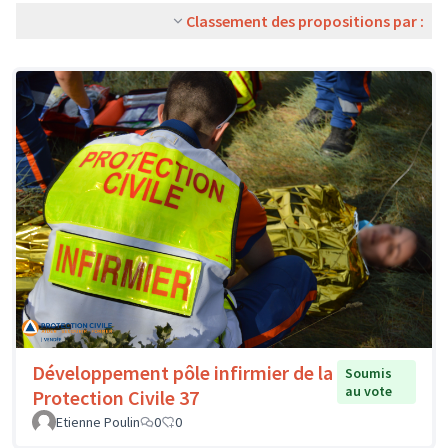
Classement des propositions par :
Développement pôle infirmier de la
Soumis
au vote
Protection Civile 37
Etienne Poulin
0
0