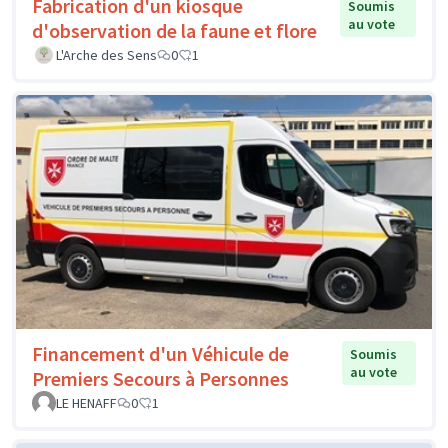
Fabrication d'un kiosque
Soumis
au vote
d'observation de la faune et flore
L'Arche des Sens
0
1
Financement d'un Véhicule de
Soumis
au vote
Premiers Secours à Personnes
LE HENAFF
0
1