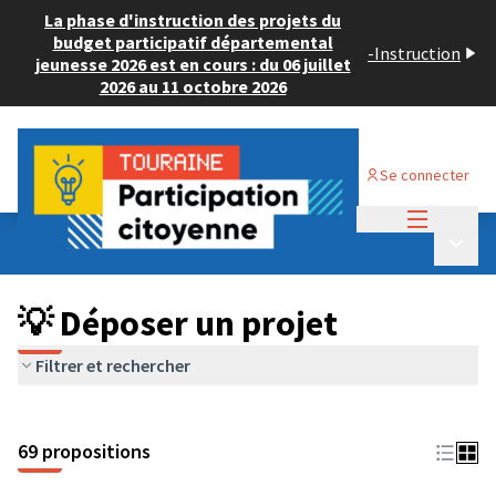
La phase d'instruction des projets du
budget participatif départemental
-
Instruction
jeunesse 2026 est en cours : du 06 juillet
2026 au 11 octobre 2026
Se connecter
Menu princi
Budget Participatif ADULTE 2024
/
Menu p
💡 Déposer un projet
💡 Déposer un projet
Filtrer et rechercher
69 propositions