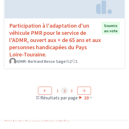
Participation à l'adaptation d'un
Soumis
au vote
véhicule PMR pour le service de
l'ADMR, ouvert aux + de 65 ans et aux
personnes handicapées du Pays
Loire-Touraine.
ADMR- Bertrand Besse Saige
2
1
1
2
3
Résultats par page :
20
Voir toutes les propositions retirées