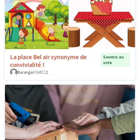
La place Bel air synonyme de
Soumis au
vote
convivialité !
Baranger
0
2