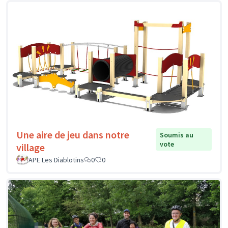
Une aire de jeu dans notre
Soumis au
vote
village
APE Les Diablotins
0
0