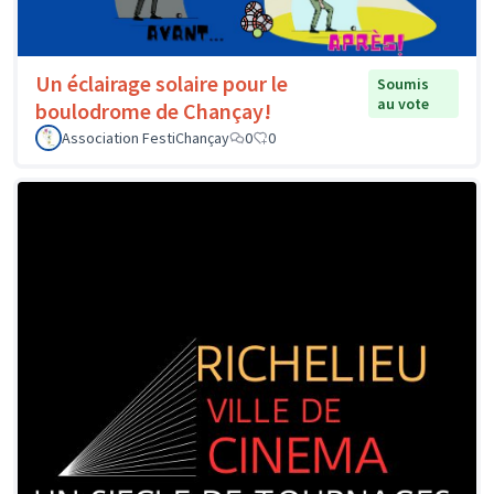
Un éclairage solaire pour le
Soumis
au vote
boulodrome de Chançay!
Association FestiChançay
0
0