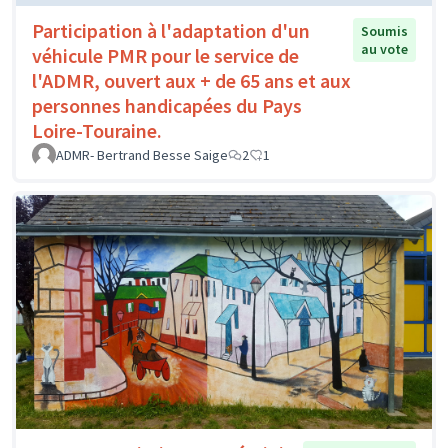
Participation à l'adaptation d'un
Soumis
au vote
véhicule PMR pour le service de
l'ADMR, ouvert aux + de 65 ans et aux
personnes handicapées du Pays
Loire-Touraine.
ADMR- Bertrand Besse Saige
2
1