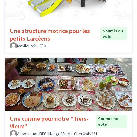
Une structure motrice pour les
Soumis au
vote
petits Larçéens
Maxiloup
0
0
Une cuisine pour notre "Tiers-
Soumis au
vote
Vieux"
Association BEGUIN'âge Val-de-Cher
4
21