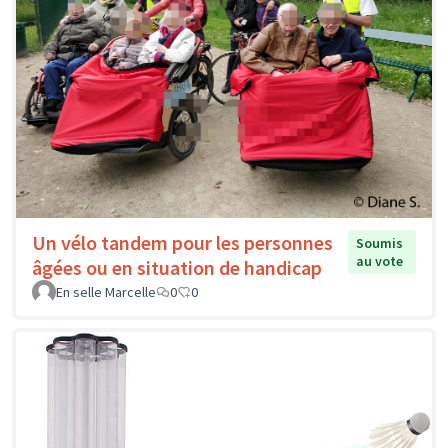
Un vélo tandem pour les personnes
Soumis
au vote
âgées ou en situation de handicap
En selle Marcelle
0
0