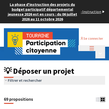
La phase d'instruction des projets du
budget participatif départemental
-
Instruction
jeunesse 2026 est en cours : du 06 juillet
2026 au 11 octobre 2026
Se connecter
Menu princi
Budget Participatif ADULTE 2024
/
Menu p
💡 Déposer un projet
💡 Déposer un projet
Filtrer et rechercher
69 propositions