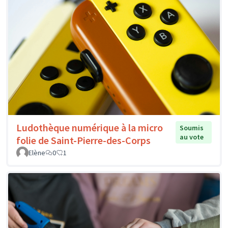
Ludothèque numérique à la micro
Soumis
au vote
folie de Saint-Pierre-des-Corps
Elène
0
1