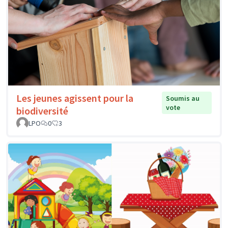
Les jeunes agissent pour la
Soumis au
vote
biodiversité
LPO
0
3