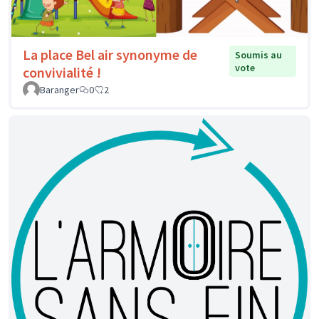
La place Bel air synonyme de
Soumis au
vote
convivialité !
Baranger
0
2