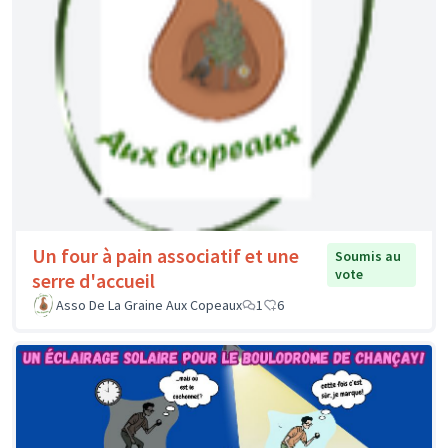
Un four à pain associatif et une
Soumis au
vote
serre d'accueil
Asso De La Graine Aux Copeaux
1
6