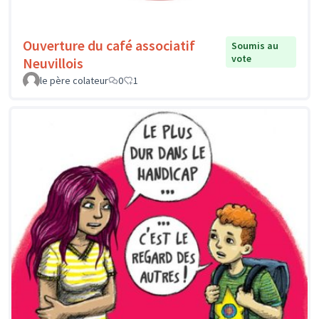
Ouverture du café associatif
Soumis au
vote
Neuvillois
le père colateur
0
1