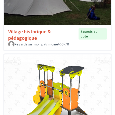
Village historique &
Soumis au
vote
pédagogique
Regards sur mon patrimoine
0
0