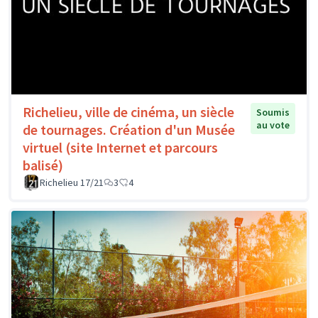
Richelieu, ville de cinéma, un siècle
Soumis
au vote
de tournages. Création d'un Musée
virtuel (site Internet et parcours
balisé)
Richelieu 17/21
3
4