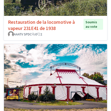
Restauration de la locomotive à
Soumis
au vote
vapeur 231E41 de 1938
AAATV SPDC
0
2