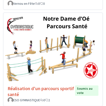
Vernou en Fête
0
0
Réalisation d'un parcours sportif
Soumis au
vote
santé
ESO GYMNASTIQUE
0
2