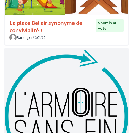
La place Bel air synonyme de
Soumis au
vote
convivialité !
Baranger
0
2