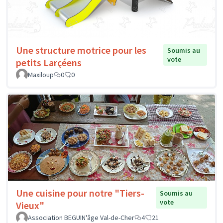
Une structure motrice pour les
Soumis au
vote
petits Larçéens
Maxiloup
0
0
Une cuisine pour notre "Tiers-
Soumis au
vote
Vieux"
Association BEGUIN'âge Val-de-Cher
4
21