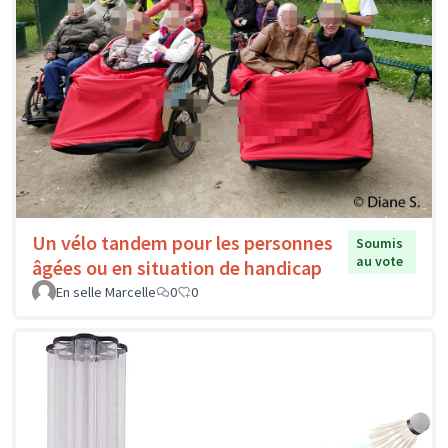
Un vélo tandem pour les personnes
Soumis
au vote
âgées ou en situation de handicap
En selle Marcelle
0
0