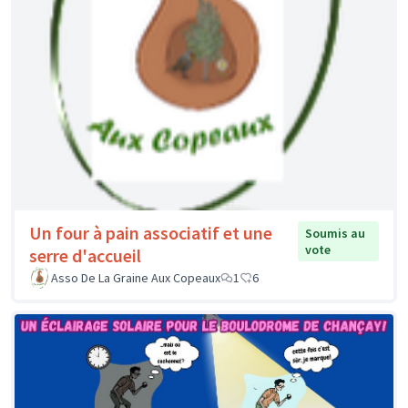
Un four à pain associatif et une
Soumis au
vote
serre d'accueil
Asso De La Graine Aux Copeaux
1
6