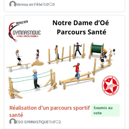
Vernou en Fête
0
0
Réalisation d'un parcours sportif
Soumis au
vote
santé
ESO GYMNASTIQUE
0
2