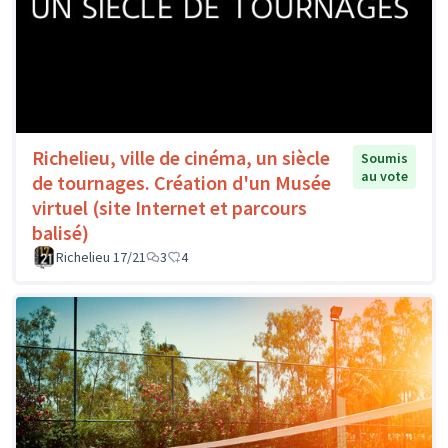
Richelieu, ville de cinéma, un siècle
Soumis
au vote
de tournages. Création d'un Musée
virtuel (site Internet et parcours
balisé)
Richelieu 17/21
3
4