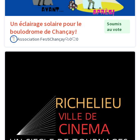
Un éclairage solaire pour le
Soumis
au vote
boulodrome de Chançay!
Association FestiChançay
0
0