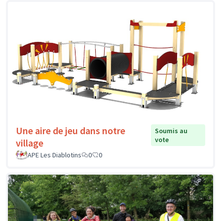
Une aire de jeu dans notre
Soumis au
vote
village
APE Les Diablotins
0
0