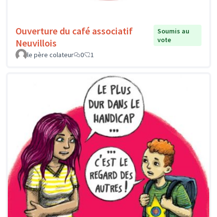
Ouverture du café associatif
Soumis au
vote
Neuvillois
le père colateur
0
1