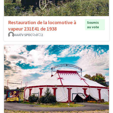
Restauration de la locomotive à
Soumis
au vote
vapeur 231E41 de 1938
AAATV SPDC
0
2