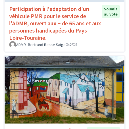
Participation à l'adaptation d'un
Soumis
au vote
véhicule PMR pour le service de
l'ADMR, ouvert aux + de 65 ans et aux
personnes handicapées du Pays
Loire-Touraine.
ADMR- Bertrand Besse Saige
2
1