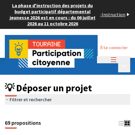
La phase d'instruction des projets du
budget participatif départemental
-
Instruction
jeunesse 2026 est en cours : du 06 juillet
2026 au 11 octobre 2026
Se connecter
Menu princi
Budget Participatif ADULTE 2024
/
Menu p
💡 Déposer un projet
💡 Déposer un projet
Filtrer et rechercher
69 propositions