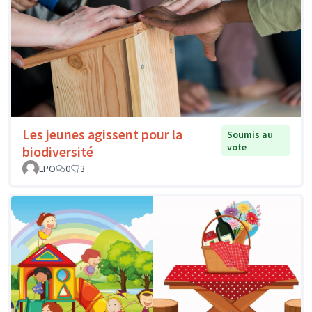
Les jeunes agissent pour la
Soumis au
vote
biodiversité
LPO
0
3