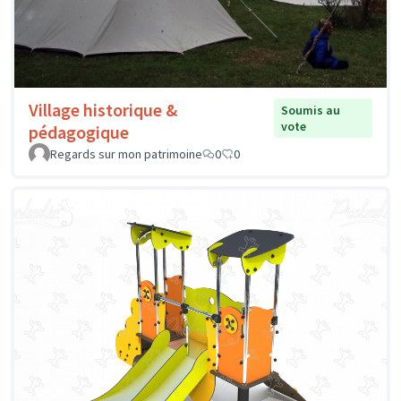
Village historique &
Soumis au
vote
pédagogique
Regards sur mon patrimoine
0
0