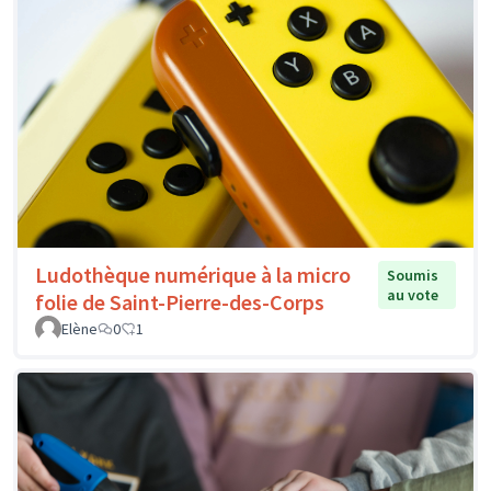
Ludothèque numérique à la micro
Soumis
au vote
folie de Saint-Pierre-des-Corps
Elène
0
1