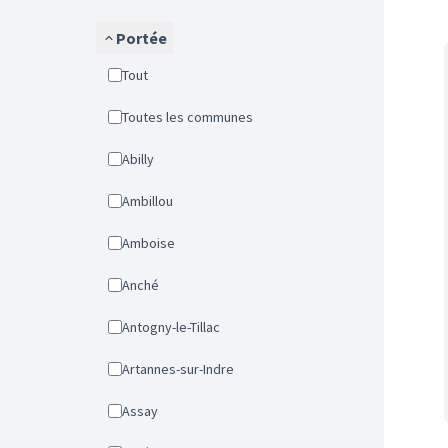
Portée
Tout
Toutes les communes
Abilly
Ambillou
Amboise
Anché
Antogny-le-Tillac
Artannes-sur-Indre
Assay