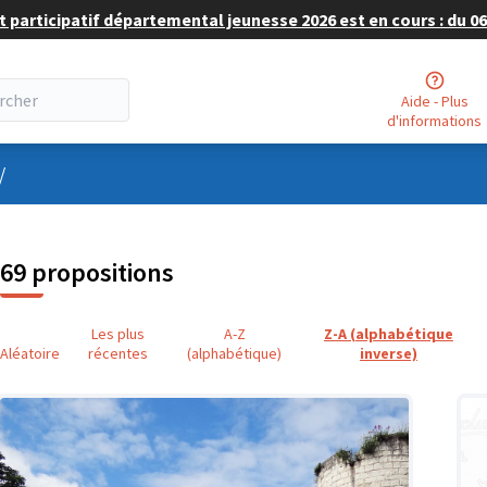
 participatif départemental jeunesse 2026 est en cours : du 06 
Aide - Plus
d'informations
nu utilisateur
/
69 propositions
Les plus
A-Z
Z-A (alphabétique
Aléatoire
récentes
(alphabétique)
inverse)