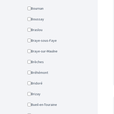
Bournan
Boussay
Braslou
Braye-sous-Faye
Braye-sur-Maulne
Brèches
Bréhémont
Bridoré
Brizay
Bueil-en-Touraine