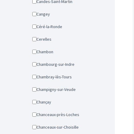
Candes-Saint-Martin
Cangey
Céré-la-Ronde
Cerelles
Chambon
Chambourg-sur-Indre
Chambray-lès-Tours
Champigny-sur-Veude
Chançay
Chanceaux-près-Loches
Chanceaux-sur-Choisille