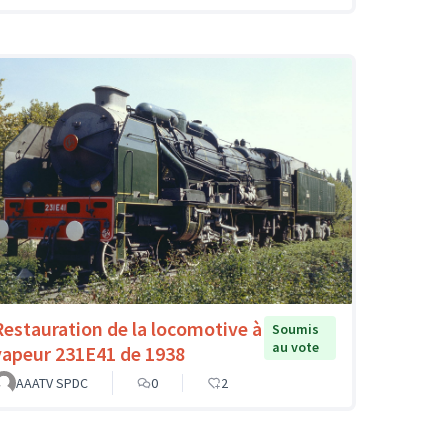
Restauration de la locomotive à
Soumis
au vote
vapeur 231E41 de 1938
AAATV SPDC
0
2