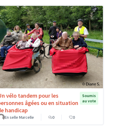
Un vélo tandem pour les
Soumis
au vote
personnes âgées ou en situation
de handicap
En selle Marcelle
0
0