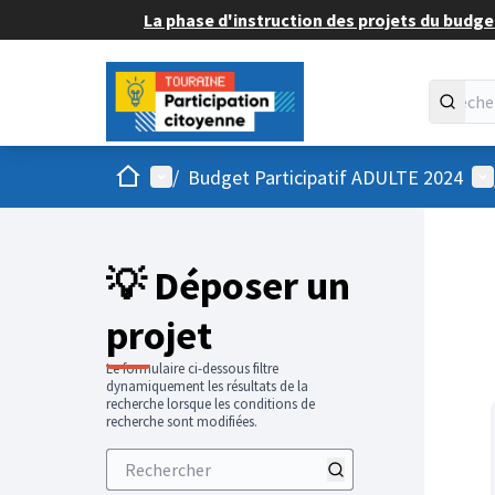
La phase d'instruction des projets du budget
Accueil
Menu principal
Me
/
Budget Participatif ADULTE 2024
💡 Déposer un
projet
Le formulaire ci-dessous filtre
dynamiquement les résultats de la
recherche lorsque les conditions de
recherche sont modifiées.