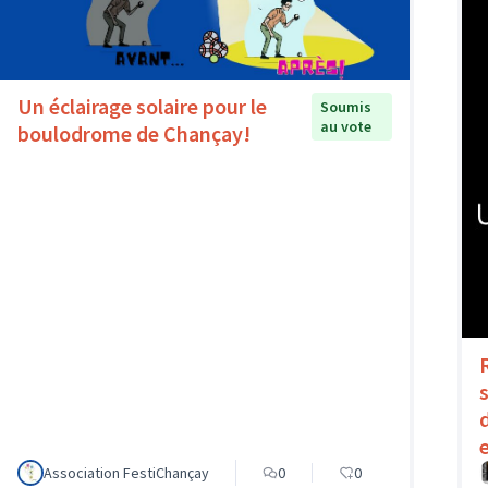
Un éclairage solaire pour le
Soumis
au vote
boulodrome de Chançay!
Association FestiChançay
0
0