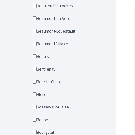
Beaulieu-lès-Loches
Beaumont-en-Véron
Beaumont-Louestault
Beaumont-Village
Benais
Berthenay
Betz-le-Château
Bléré
Bossay-sur-Claise
Bossée
Bourgueil