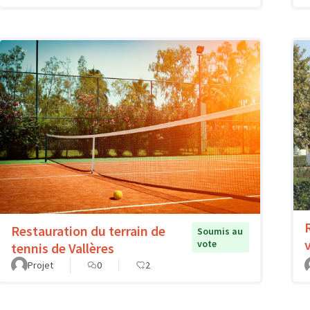
Restauration du terrain de
Soumis au
vote
tennis de Vallères
Projet
0
2