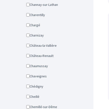
Channay-sur-Lathan
Charentilly
Chargé
Charnizay
Château-la-Vallière
Château-Renault
Chaumussay
Chaveignes
Chédigny
Cheillé
Chemillé-sur-Dême