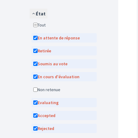
État
Tout
En attente de réponse
Retirée
Soumis au vote
En cours d'évaluation
Non retenue
Evaluating
Accepted
Rejected