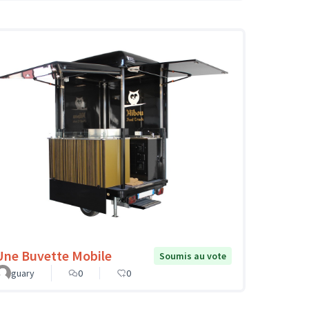
Une Buvette Mobile
Soumis au vote
guary
0
0