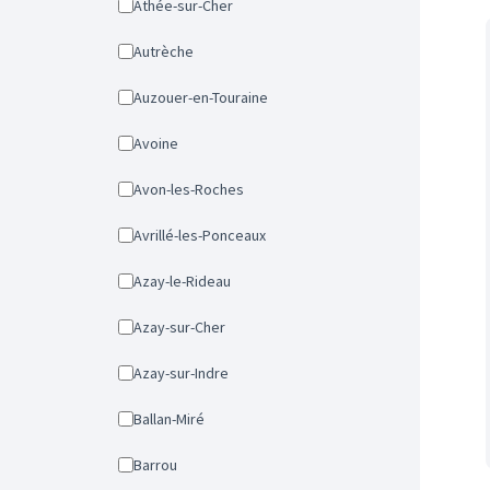
Athée-sur-Cher
Autrèche
Auzouer-en-Touraine
Avoine
Avon-les-Roches
Avrillé-les-Ponceaux
Azay-le-Rideau
Azay-sur-Cher
Azay-sur-Indre
Ballan-Miré
Barrou