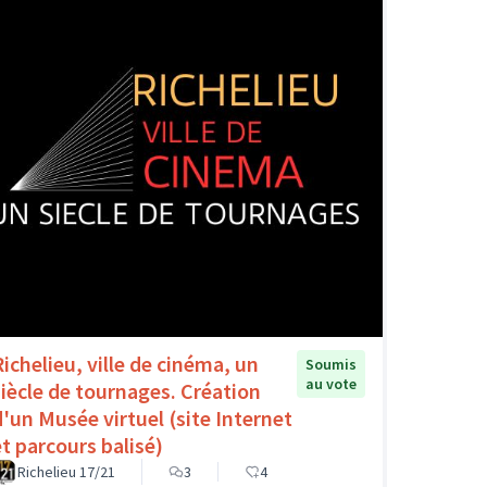
Richelieu, ville de cinéma, un
Soumis
au vote
siècle de tournages. Création
d'un Musée virtuel (site Internet
et parcours balisé)
Richelieu 17/21
3
4