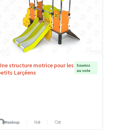
Une structure motrice pour les
Soumis
au vote
petits Larçéens
Maxiloup
0
0