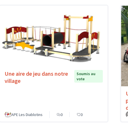
Une aire de jeu dans notre
Soumis au
vote
village
APE Les Diablotins
0
0