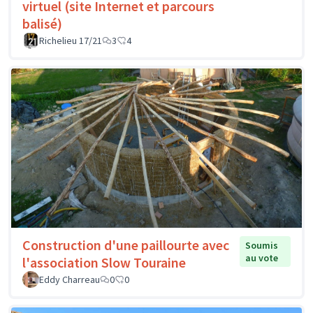
virtuel (site Internet et parcours
balisé)
Richelieu 17/21
3
4
Construction d'une paillourte avec
Soumis
au vote
l'association Slow Touraine
Eddy Charreau
0
0