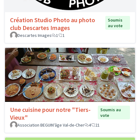
Création Studio Photo au photo
Soumis
au vote
club Descartes Images
Descartes Images
1
1
Une cuisine pour notre "Tiers-
Soumis au
vote
Vieux"
Association BEGUIN'âge Val-de-Cher
4
21