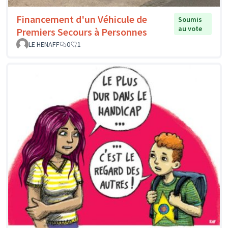
Financement d'un Véhicule de
Soumis
au vote
Premiers Secours à Personnes
LE HENAFF
0
1