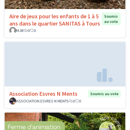
Aire de jeux pour les enfants de 1 à 5
Soumis
au vote
ans dans le quartier SANITAS à Tours
MJB
0
0
Association Esvres N Ments
Soumis au vote
ASSOCIATION ESVRES N MENTS
0
0