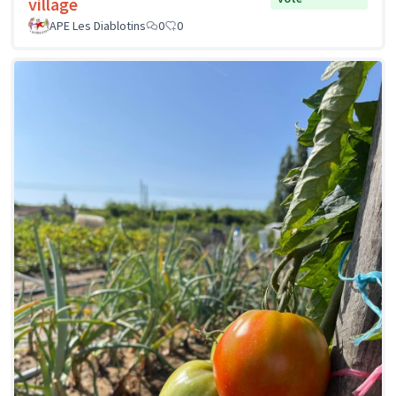
village
APE Les Diablotins
0
0