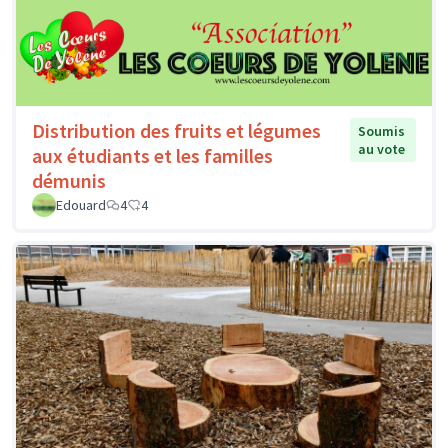
Distribution des fruits et légumes
Soumis
au vote
aux étudiants et les familles
démunis
Edouard
4
4