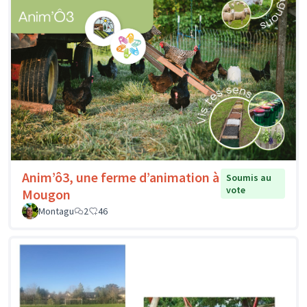
Anim’ô3, une ferme d’animation à
Soumis au
vote
Mougon
Montagu
2
46