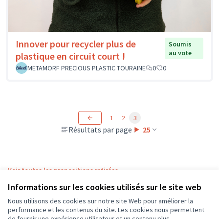
Innover pour recycler plus de
Soumis
au vote
plastique en circuit court !
METAMORF PRECIOUS PLASTIC TOURAINE
0
0
1
2
3
Résultats par page :
25
Voir toutes les propositions retirées
Informations sur les cookies utilisés sur le site web
Nous utilisons des cookies sur notre site Web pour améliorer la
Conditions d'utilisation
performance et les contenus du site. Les cookies nous permettent
Paramètres des cookies
de fournir une expérience utilisateur et un contenu plus