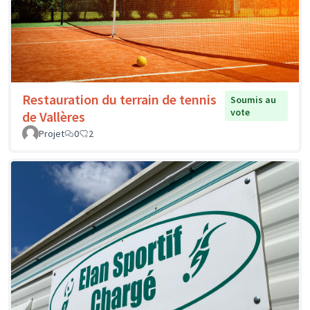
Restauration du terrain de tennis
Soumis au
vote
de Vallères
Projet
0
2