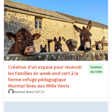
Création d’un espace pour recevoir
Soumis
au vote
les familles en week-end vert à la
ferme-refuge pédagogique
Murmur’ânes aux Mille Vents
murmur'ânes
0
0