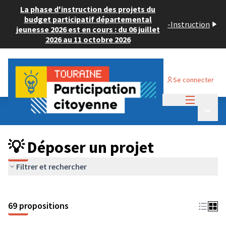
La phase d'instruction des projets du
budget participatif départemental
-
Instruction
jeunesse 2026 est en cours : du 06 juillet
2026 au 11 octobre 2026
Se connecter
Menu princi
Budget Participatif ADULTE 2024
/
Menu p
💡 Déposer un projet
💡 Déposer un projet
Filtrer et rechercher
69 propositions