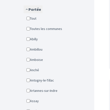
Portée
Tout
Toutes les communes
Abilly
Ambillou
Amboise
Anché
Antogny-le-Tillac
Artannes-sur-Indre
Assay