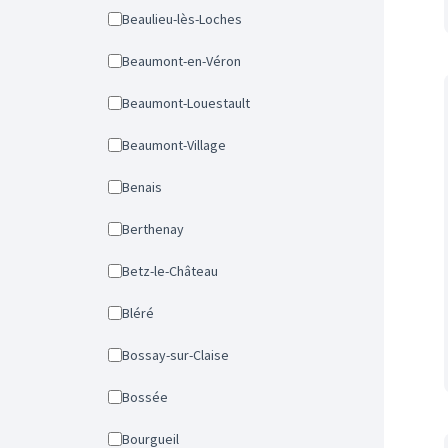
Beaulieu-lès-Loches
Beaumont-en-Véron
Beaumont-Louestault
Beaumont-Village
Benais
Berthenay
Betz-le-Château
Bléré
Bossay-sur-Claise
Bossée
Bourgueil