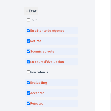
État
Tout
En attente de réponse
Retirée
Soumis au vote
En cours d'évaluation
Non retenue
Evaluating
Accepted
Rejected