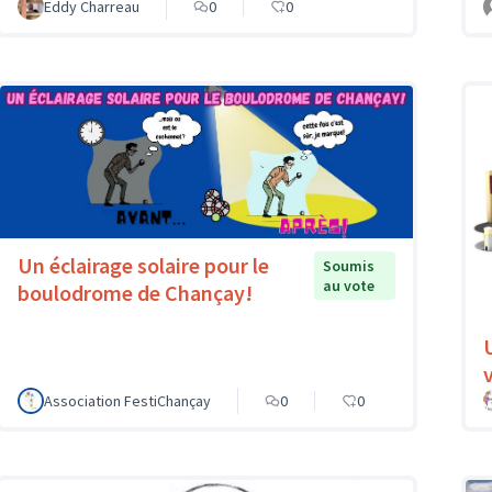
Eddy Charreau
0
0
Un éclairage solaire pour le
Soumis
au vote
boulodrome de Chançay!
v
Association FestiChançay
0
0