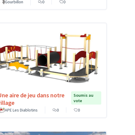
Gourbillon
0
0
Une aire de jeu dans notre
Soumis au
vote
illage
APE Les Diablotins
0
0