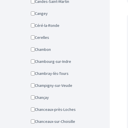
Candes-Saint-Martin
Cangey
Céré-la-Ronde
Cerelles
Chambon
Chambourg-sur-Indre
Chambray-lès-Tours
Champigny-sur-Veude
Chançay
Chanceaux-près-Loches
Chanceaux-sur-Choisille