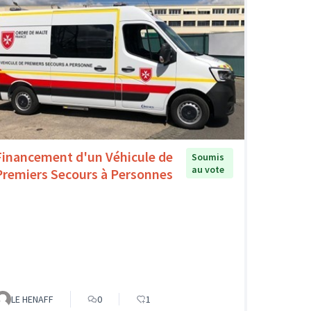
Financement d'un Véhicule de
Soumis
au vote
Premiers Secours à Personnes
LE HENAFF
0
1