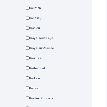
Bournan
Boussay
Braslou
Braye-sous-Faye
Braye-sur-Maulne
Brèches
Bréhémont
Bridoré
Brizay
Bueil-en-Touraine