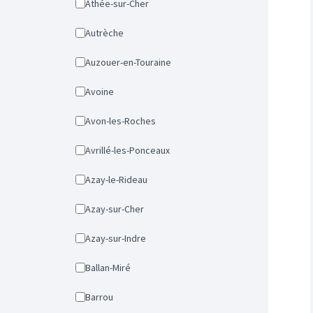
Athée-sur-Cher
Autrèche
Auzouer-en-Touraine
Avoine
Avon-les-Roches
Avrillé-les-Ponceaux
Azay-le-Rideau
Azay-sur-Cher
Azay-sur-Indre
Ballan-Miré
Barrou