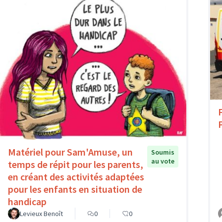
Matériel pour Sam'Amuse, un
Soumis
au vote
temps de répit pour les parents,
en créant des activités adaptées
pour les enfants en situation de
handicap
Levieux Benoît
0
0