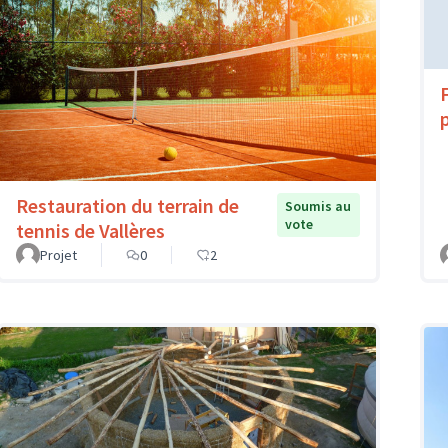
Restauration du terrain de
Soumis au
vote
tennis de Vallères
Projet
0
2