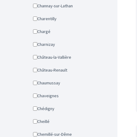
Channay-sur-Lathan
Charentilly
Chargé
Charnizay
Château-la-Vallière
Château-Renault
Chaumussay
Chaveignes
Chédigny
Cheillé
Chemillé-sur-Dême