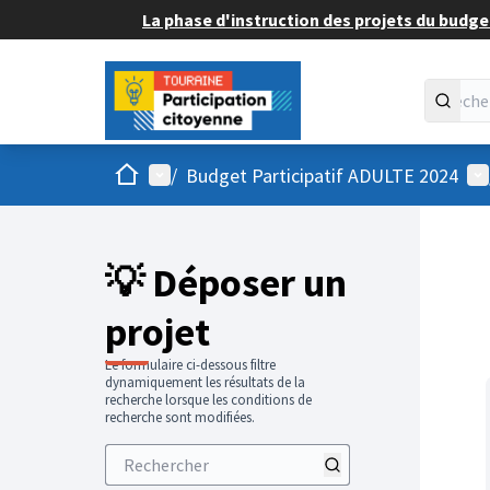
La phase d'instruction des projets du budget
Accueil
Menu principal
Me
/
Budget Participatif ADULTE 2024
💡 Déposer un
projet
Le formulaire ci-dessous filtre
dynamiquement les résultats de la
recherche lorsque les conditions de
recherche sont modifiées.