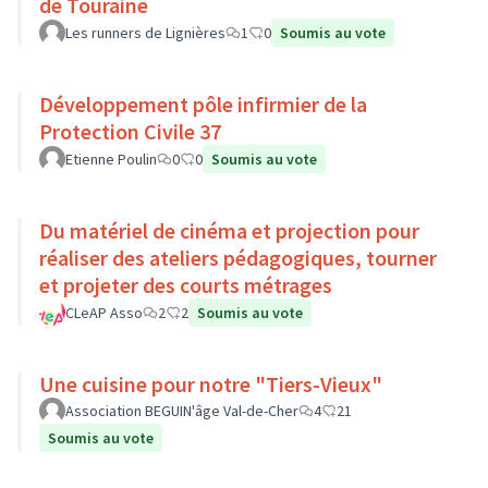
de Touraine
Les runners de Lignières
1
0
Soumis au vote
Développement pôle infirmier de la
Protection Civile 37
Etienne Poulin
0
0
Soumis au vote
Du matériel de cinéma et projection pour
réaliser des ateliers pédagogiques, tourner
et projeter des courts métrages
CLeAP Asso
2
2
Soumis au vote
Une cuisine pour notre "Tiers-Vieux"
Association BEGUIN'âge Val-de-Cher
4
21
Soumis au vote