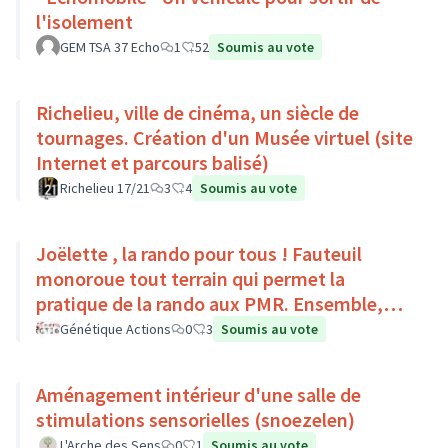
l'isolement
GEM TSA 37 Echo
1
52
Soumis au vote
Richelieu, ville de cinéma, un siècle de
tournages. Création d'un Musée virtuel (site
Internet et parcours balisé)
Richelieu 17/21
3
4
Soumis au vote
Joëlette , la rando pour tous ! Fauteuil
monoroue tout terrain qui permet la
pratique de la rando aux PMR. Ensemble,
faisons du sport :)
Génétique Actions
0
3
Soumis au vote
Aménagement intérieur d'une salle de
stimulations sensorielles (snoezelen)
L'Arche des Sens
0
1
Soumis au vote