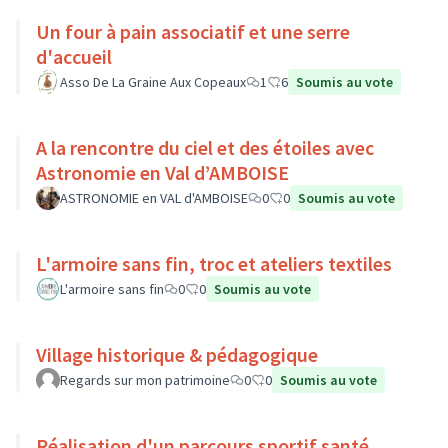
Un four à pain associatif et une serre
d'accueil
Asso De La Graine Aux Copeaux
1
6
Soumis au vote
A la rencontre du ciel et des étoiles avec
Astronomie en Val d’AMBOISE
ASTRONOMIE en VAL d'AMBOISE
0
0
Soumis au vote
L'armoire sans fin, troc et ateliers textiles
L'armoire sans fin
0
0
Soumis au vote
Village historique & pédagogique
Regards sur mon patrimoine
0
0
Soumis au vote
Réalisation d'un parcours sportif santé