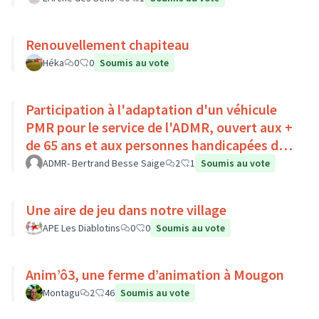
Renouvellement chapiteau
Héka
0
0
Soumis au vote
Participation à l'adaptation d'un véhicule
PMR pour le service de l'ADMR, ouvert aux +
de 65 ans et aux personnes handicapées du
Pays Loire-Touraine.
ADMR- Bertrand Besse Saige
2
1
Soumis au vote
Une aire de jeu dans notre village
APE Les Diablotins
0
0
Soumis au vote
Anim’ô3, une ferme d’animation à Mougon
Montagu
2
46
Soumis au vote