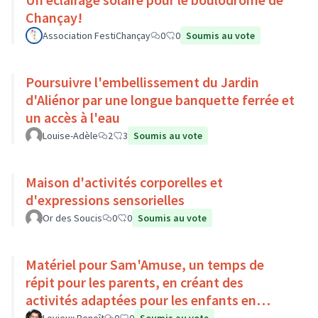
Chançay!
Association FestiChançay
0
0
Soumis au vote
Poursuivre l'embellissement du Jardin
d'Aliénor par une longue banquette ferrée et
un accès à l'eau
Louise-Adèle
2
3
Soumis au vote
Maison d'activités corporelles et
d'expressions sensorielles
Or des Soucis
0
0
Soumis au vote
Matériel pour Sam'Amuse, un temps de
répit pour les parents, en créant des
activités adaptées pour les enfants en
situation de handicap