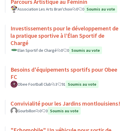
Parcours Artistique au Féminin
Association Les Arts Bran'choix
0
0
Soumis au vote
Investissements pour le développement de
la pratique sportive à l’Élan Sportif de
Chargé
Elan Sportif de Chargé
0
0
Soumis au vote
Besoins d'équipements sportifs pour Obee
FC
Obee Football Club
3
91
Soumis au vote
Convivialité pour les Jardins montlouisiens!
Gourbillon
0
0
Soumis au vote
"Echomobile" Un véhicule pour sortir de