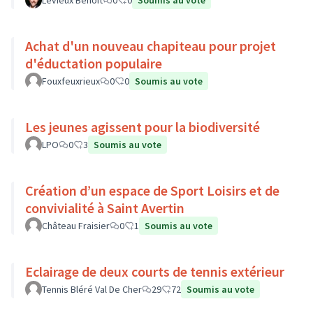
Levieux Benoît
0
0
Soumis au vote
Achat d'un nouveau chapiteau pour projet
d'éductation populaire
Fouxfeuxrieux
0
0
Soumis au vote
Les jeunes agissent pour la biodiversité
LPO
0
3
Soumis au vote
Création d’un espace de Sport Loisirs et de
convivialité à Saint Avertin
Château Fraisier
0
1
Soumis au vote
Eclairage de deux courts de tennis extérieur
Tennis Bléré Val De Cher
29
72
Soumis au vote