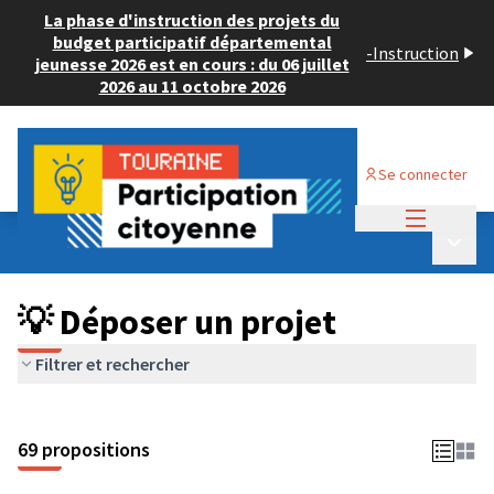
La phase d'instruction des projets du
budget participatif départemental
-
Instruction
jeunesse 2026 est en cours : du 06 juillet
2026 au 11 octobre 2026
Se connecter
Menu princi
Budget Participatif ADULTE 2024
/
Menu p
💡 Déposer un projet
💡 Déposer un projet
Filtrer et rechercher
69 propositions