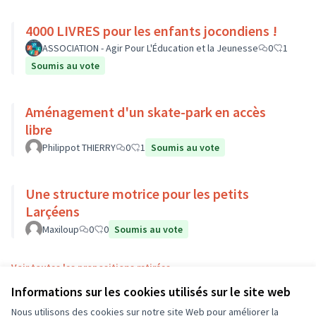
4000 LIVRES pour les enfants jocondiens !
ASSOCIATION - Agir Pour L'Éducation et la Jeunesse
0
1
Soumis au vote
Aménagement d'un skate-park en accès
libre
Philippot THIERRY
0
1
Soumis au vote
Une structure motrice pour les petits
Larçéens
Maxiloup
0
0
Soumis au vote
Voir toutes les propositions retirées
Informations sur les cookies utilisés sur le site web
Nous utilisons des cookies sur notre site Web pour améliorer la
Conditions d'utilisation