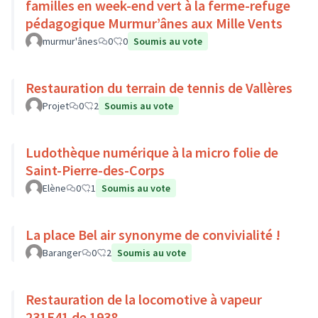
familles en week-end vert à la ferme-refuge
pédagogique Murmur’ânes aux Mille Vents
murmur'ânes
0
0
Soumis au vote
Restauration du terrain de tennis de Vallères
Projet
0
2
Soumis au vote
Ludothèque numérique à la micro folie de
Saint-Pierre-des-Corps
Elène
0
1
Soumis au vote
La place Bel air synonyme de convivialité !
Baranger
0
2
Soumis au vote
Restauration de la locomotive à vapeur
231E41 de 1938