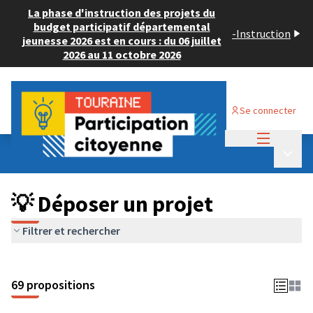
La phase d'instruction des projets du
budget participatif départemental
-
Instruction
jeunesse 2026 est en cours : du 06 juillet
2026 au 11 octobre 2026
Se connecter
Menu princi
Budget Participatif ADULTE 2024
/
Menu p
💡 Déposer un projet
💡 Déposer un projet
Filtrer et rechercher
69 propositions