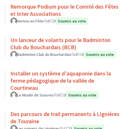
Remorque Podium pour le Comité des Fêtes
et Inter Associations
Vernou en Fête
0
0
Soumis au vote
Un lanceur de volants pour le Badminton
Club du Bouchardais (BCB)
Badminton Club du Bouchardais
0
0
Soumis au vote
Installer un système d'aquaponie dans la
ferme pédagogique de la vallée de
Courtineau
Le Moulin de Souvres
0
0
Soumis au vote
Des parcours de trail permanents à Lignières
de Touraine
Les runners de Lignières
1
0
Soumis au vote