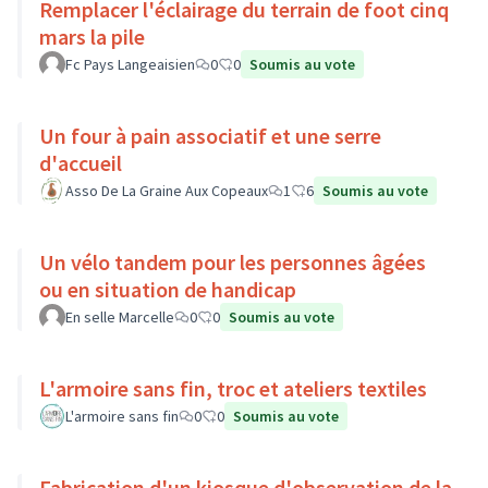
Remplacer l'éclairage du terrain de foot cinq
mars la pile
Fc Pays Langeaisien
0
0
Soumis au vote
Un four à pain associatif et une serre
d'accueil
Asso De La Graine Aux Copeaux
1
6
Soumis au vote
Un vélo tandem pour les personnes âgées
ou en situation de handicap
En selle Marcelle
0
0
Soumis au vote
L'armoire sans fin, troc et ateliers textiles
L'armoire sans fin
0
0
Soumis au vote
Fabrication d'un kiosque d'observation de la