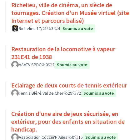
Richelieu, ville de cinéma, un siècle de
tournages. Création d'un Musée virtuel (site
Internet et parcours balisé)
Richelieu 17/21
3
4
Soumis au vote
Restauration de la locomotive à vapeur
231E41 de 1938
AAATV SPDC
0
2
Soumis au vote
Eclairage de deux courts de tennis extérieur
Tennis Bléré Val De Cher
29
72
Soumis au vote
Création d'une aire de jeux sécurisée, en
extérieur, pour des enfants en situation de
handicap.
Association Coccin'H Ailes
0
15
Soumis au vote