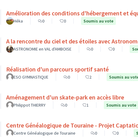
Amélioration des conditions d'hébergement et éq
Héka
0
0
Soumis au vote
ASTRONOMIE en VAL d'AMBOISE
0
0
So
Réalisation d'un parcours sportif santé
ESO GYMNASTIQUE
0
2
Soumis au vot
Aménagement d'un skate-park en accès libre
Philippot THIERRY
0
1
Soumis au vote
Centre Généalogique de Touraine - Projet Captati
Centre Généalogique de Touraine
0
0