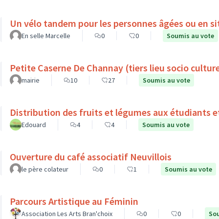
Un vélo tandem pour les personnes âgées ou en si
En selle Marcelle
0
0
Soumis au vote
Petite Caserne De Channay (tiers lieu socio culture
mairie
10
27
Soumis au vote
Distribution des fruits et légumes aux étudiants e
Edouard
4
4
Soumis au vote
Ouverture du café associatif Neuvillois
le père colateur
0
1
Soumis au vote
Parcours Artistique au Féminin
Association Les Arts Bran'choix
0
0
Sou