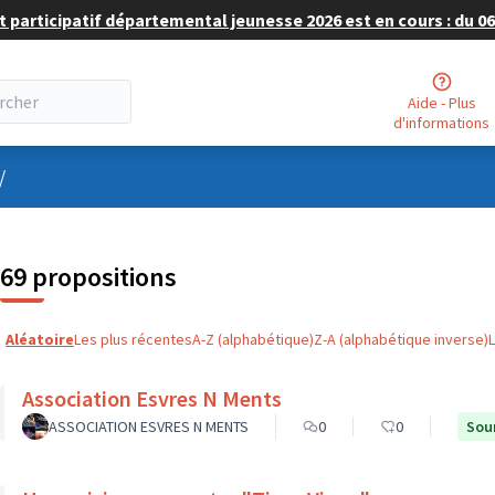
 participatif départemental jeunesse 2026 est en cours : du 06 
Aide - Plus
d'informations
nu utilisateur
/
69 propositions
Aléatoire
Les plus récentes
A-Z (alphabétique)
Z-A (alphabétique inverse)
Association Esvres N Ments
ASSOCIATION ESVRES N MENTS
0
0
Sou