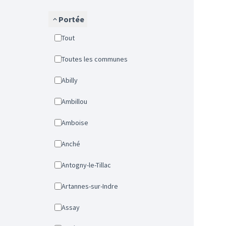
Portée
Tout
Toutes les communes
Abilly
Ambillou
Amboise
Anché
Antogny-le-Tillac
Artannes-sur-Indre
Assay