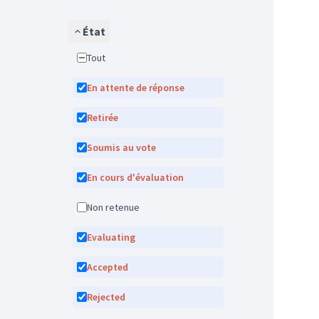
État
Tout
En attente de réponse
Retirée
Soumis au vote
En cours d'évaluation
Non retenue
Evaluating
Accepted
Rejected