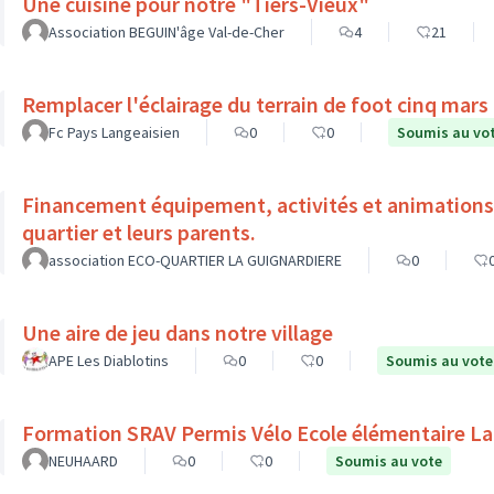
Une cuisine pour notre "Tiers-Vieux"
Association BEGUIN'âge Val-de-Cher
4
21
Remplacer l'éclairage du terrain de foot cinq mars l
Fc Pays Langeaisien
0
0
Soumis au vo
Financement équipement, activités et animations l
quartier et leurs parents.
association ECO-QUARTIER LA GUIGNARDIERE
0
Une aire de jeu dans notre village
APE Les Diablotins
0
0
Soumis au vote
Formation SRAV Permis Vélo Ecole élémentaire La
NEUHAARD
0
0
Soumis au vote