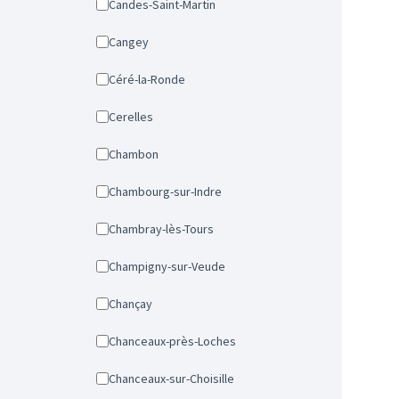
Candes-Saint-Martin
Cangey
Céré-la-Ronde
Cerelles
Chambon
Chambourg-sur-Indre
Chambray-lès-Tours
Champigny-sur-Veude
Chançay
Chanceaux-près-Loches
Chanceaux-sur-Choisille