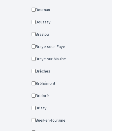
Bournan
Boussay
Braslou
Braye-sous-Faye
Braye-sur-Maulne
Brèches
Bréhémont
Bridoré
Brizay
Bueil-en-Touraine