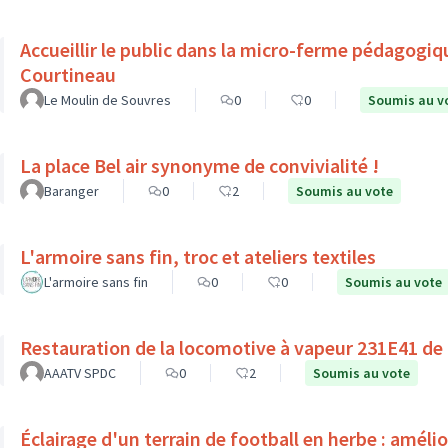
Accueillir le public dans la micro-ferme pédagogiq
Courtineau
Le Moulin de Souvres
0
0
Soumis au v
La place Bel air synonyme de convivialité !
Baranger
0
2
Soumis au vote
L'armoire sans fin, troc et ateliers textiles
L'armoire sans fin
0
0
Soumis au vote
Restauration de la locomotive à vapeur 231E41 de
AAATV SPDC
0
2
Soumis au vote
Éclairage d'un terrain de football en herbe : améli