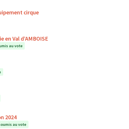
uipement cirque
A la rencontre du ciel et des étoiles avec Astronomie en Val d’AMBOISE
umis au vote
e
on 2024
Soumis au vote