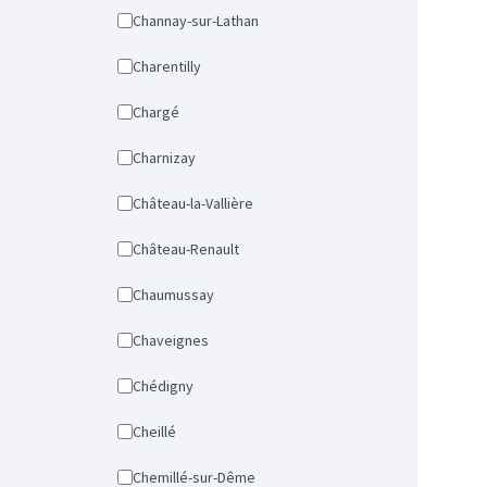
Channay-sur-Lathan
Charentilly
Chargé
Charnizay
Château-la-Vallière
Château-Renault
Chaumussay
Chaveignes
Chédigny
Cheillé
Chemillé-sur-Dême