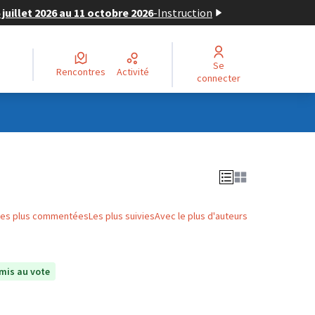
juillet 2026 au 11 octobre 2026
-
Instruction
Se
Rencontres
Activité
connecter
Les plus commentées
Les plus suivies
Avec le plus d'auteurs
mis au vote