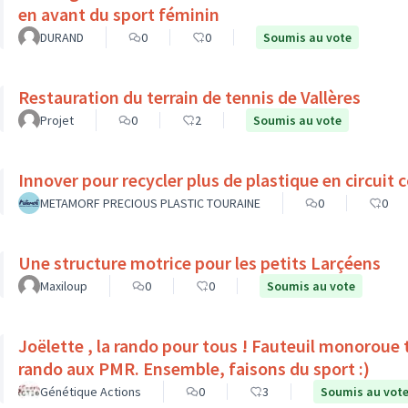
en avant du sport féminin
DURAND
0
0
Soumis au vote
Restauration du terrain de tennis de Vallères
Projet
0
2
Soumis au vote
Innover pour recycler plus de plastique en circuit c
METAMORF PRECIOUS PLASTIC TOURAINE
0
0
Une structure motrice pour les petits Larçéens
Maxiloup
0
0
Soumis au vote
Joëlette , la rando pour tous ! Fauteuil monoroue tout terrain qui permet 
rando aux PMR. Ensemble, faisons du sport :)
Génétique Actions
0
3
Soumis au vot