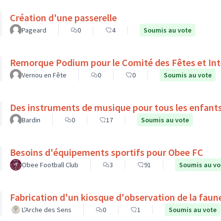
Création d'une passerelle
Pageard
0
4
Soumis au vote
Remorque Podium pour le Comité des Fêtes et Int
Vernou en Fête
0
0
Soumis au vote
Des instruments de musique pour tous les enfant
Bardin
0
17
Soumis au vote
Besoins d'équipements sportifs pour Obee FC
Obee Football Club
3
91
Soumis au vo
Fabrication d'un kiosque d'observation de la faune
L'Arche des Sens
0
1
Soumis au vote