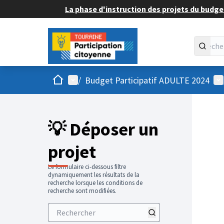
La phase d'instruction des projets du budget
Accueil
Menu principal
Me
/
Budget Participatif ADULTE 2024
💡 Déposer un
projet
Le formulaire ci-dessous filtre
dynamiquement les résultats de la
recherche lorsque les conditions de
recherche sont modifiées.