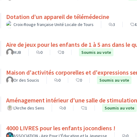
Dotation d’un appareil de télémédecine
Croix-Rouge française Unité Locale de Tours
3
4
Aire de jeux pour les enfants de 1 à 5 ans dans le 
MJB
0
0
Soumis au vote
Maison d'activités corporelles et d'expressions se
Or des Soucis
0
0
Soumis au vote
Aménagement intérieur d'une salle de stimulation
L'Arche des Sens
0
1
Soumis au vote
4000 LIVRES pour les enfants jocondiens !
ASSOCIATION - Agir Pour L'Éducation et la Jeunesse
0