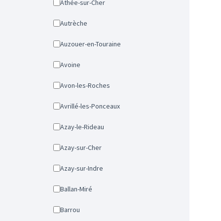
Athée-sur-Cher
Autrèche
Auzouer-en-Touraine
Avoine
Avon-les-Roches
Avrillé-les-Ponceaux
Azay-le-Rideau
Azay-sur-Cher
Azay-sur-Indre
Ballan-Miré
Barrou