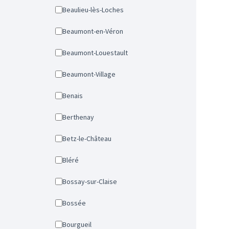
Beaulieu-lès-Loches
Beaumont-en-Véron
Beaumont-Louestault
Beaumont-Village
Benais
Berthenay
Betz-le-Château
Bléré
Bossay-sur-Claise
Bossée
Bourgueil