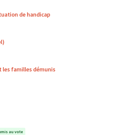
tuation de handicap
l)
t les familles démunis
mis au vote