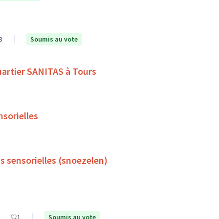
3
Soumis au vote
quartier SANITAS à Tours
nsorielles
s sensorielles (snoezelen)
1
Soumis au vote