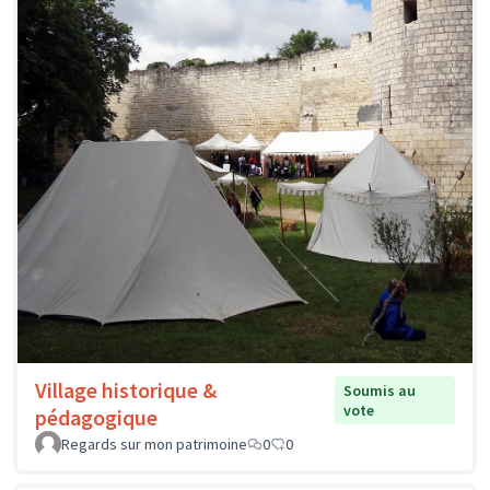
Village historique &
Soumis au
vote
pédagogique
Regards sur mon patrimoine
0
0