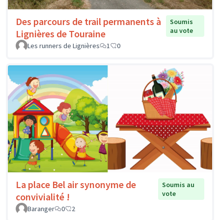
Des parcours de trail permanents à
Soumis
au vote
Lignières de Touraine
Les runners de Lignières
1
0
La place Bel air synonyme de
Soumis au
vote
convivialité !
Baranger
0
2