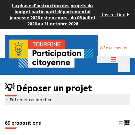
La phase d'instruction des projets du
budget participatif départemental
-
Instruction
jeunesse 2026 est en cours : du 06 juillet
2026 au 11 octobre 2026
Se connecter
Menu princi
Budget Participatif ADULTE 2024
/
Menu p
💡 Déposer un projet
💡 Déposer un projet
Filtrer et rechercher
69 propositions