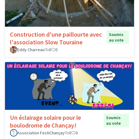
Construction d'une paillourte avec
Soumis
au vote
l'association Slow Touraine
Eddy Charreau
0
0
Un éclairage solaire pour le
Soumis
au vote
boulodrome de Chançay!
Association FestiChançay
0
0