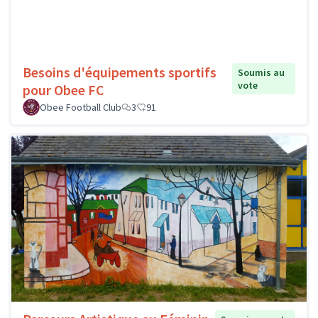
Besoins d'équipements sportifs
Soumis au
vote
pour Obee FC
Obee Football Club
3
91