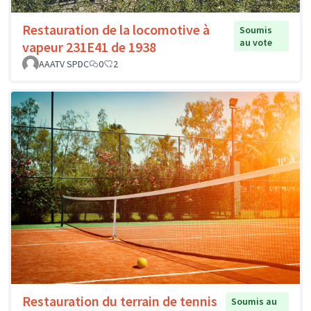
Restauration de la locomotive à
Soumis
au vote
vapeur 231E41 de 1938
AAATV SPDC
0
2
Restauration du terrain de tennis
Soumis au