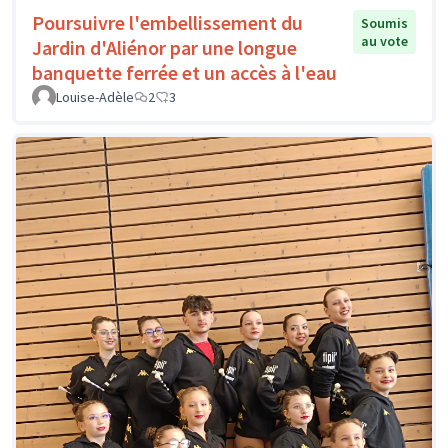
Poursuivre l'embellissement du
Soumis
au vote
Jardin d'Aliénor par une longue
banquette ferrée et un accès à l'eau
Louise-Adèle
2
3