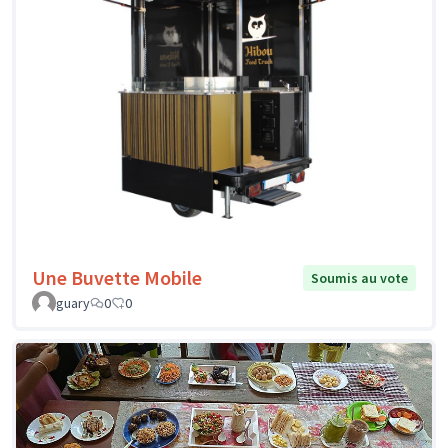
Une Buvette Mobile
Soumis au vote
guary
0
0