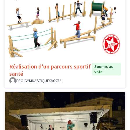
Réalisation d'un parcours sportif
Soumis au
vote
santé
ESO GYMNASTIQUE
0
2