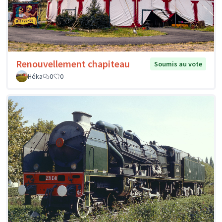
Renouvellement chapiteau
Soumis au vote
Héka
0
0