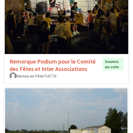
Remorque Podium pour le Comité
Soumis
au vote
des Fêtes et Inter Associations
Vernou en Fête
0
0