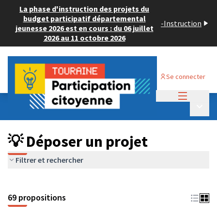
La phase d'instruction des projets du
budget participatif départemental
-
Instruction
jeunesse 2026 est en cours : du 06 juillet
2026 au 11 octobre 2026
Se connecter
Menu princi
Budget Participatif ADULTE 2024
/
Menu p
💡 Déposer un projet
💡 Déposer un projet
Filtrer et rechercher
69 propositions