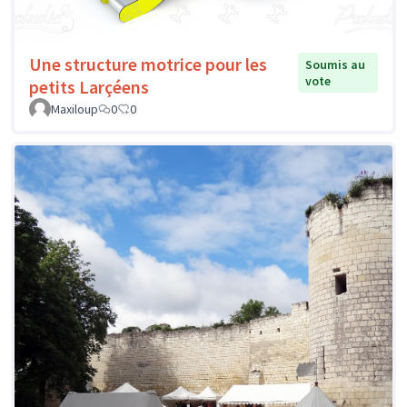
Une structure motrice pour les
Soumis au
vote
petits Larçéens
Maxiloup
0
0