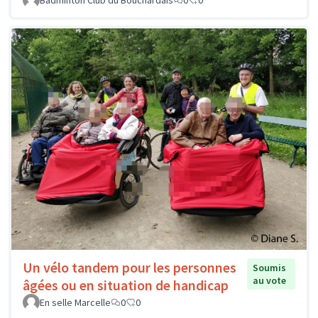
Badminton Club du Bouchardais
0
0
Un vélo tandem pour les personnes
Soumis
au vote
âgées ou en situation de handicap
En selle Marcelle
0
0