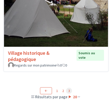
Village historique &
Soumis au
vote
pédagogique
Regards sur mon patrimoine
0
0
1
2
3
Résultats par page :
20