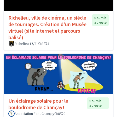
Richelieu, ville de cinéma, un siècle
Soumis
au vote
de tournages. Création d'un Musée
virtuel (site Internet et parcours
balisé)
Richelieu 17/21
3
4
Un éclairage solaire pour le
Soumis
au vote
boulodrome de Chançay!
Association FestiChançay
0
0