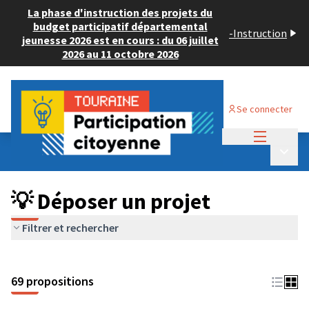
La phase d'instruction des projets du
budget participatif départemental
-
Instruction
jeunesse 2026 est en cours : du 06 juillet
2026 au 11 octobre 2026
Se connecter
Menu princi
Budget Participatif ADULTE 2024
/
Menu p
💡 Déposer un projet
💡 Déposer un projet
Filtrer et rechercher
69 propositions