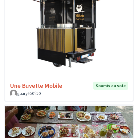
Une Buvette Mobile
Soumis au vote
guary
0
0