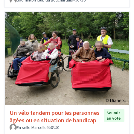
Badminton Club du Bouchardais
0
0
Un vélo tandem pour les personnes
Soumis
au vote
âgées ou en situation de handicap
En selle Marcelle
0
0