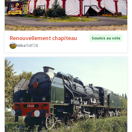
Renouvellement chapiteau
Soumis au vote
Héka
0
0