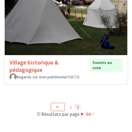
Village historique &
Soumis au
vote
pédagogique
Regards sur mon patrimoine
0
0
1
2
Résultats par page :
50