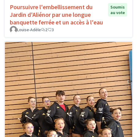
Poursuivre l'embellissement du
Soumis
au vote
Jardin d'Aliénor par une longue
banquette ferrée et un accès à l'eau
Louise-Adèle
2
3