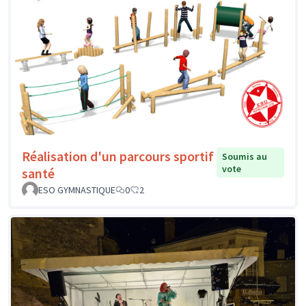
Réalisation d'un parcours sportif
Soumis au
vote
santé
ESO GYMNASTIQUE
0
2