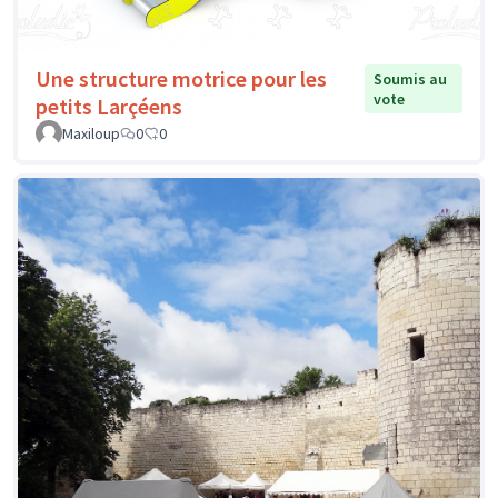
Une structure motrice pour les
Soumis au
vote
petits Larçéens
Maxiloup
0
0