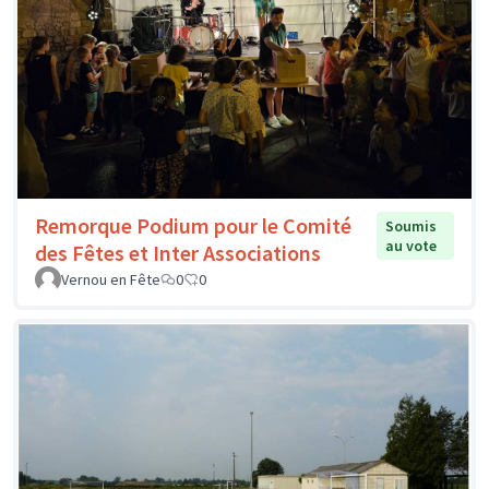
Remorque Podium pour le Comité
Soumis
au vote
des Fêtes et Inter Associations
Vernou en Fête
0
0