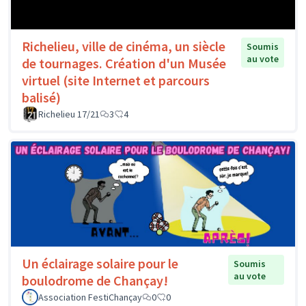
Richelieu, ville de cinéma, un siècle
Soumis
au vote
de tournages. Création d'un Musée
virtuel (site Internet et parcours
balisé)
Richelieu 17/21
3
4
Un éclairage solaire pour le
Soumis
au vote
boulodrome de Chançay!
Association FestiChançay
0
0