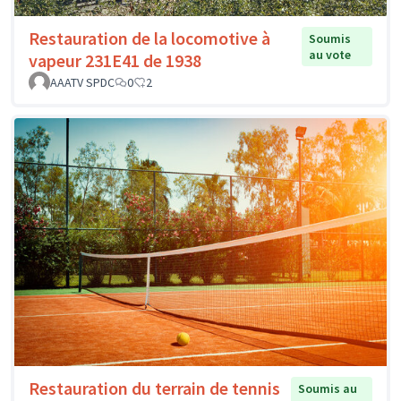
Restauration de la locomotive à
Soumis
au vote
vapeur 231E41 de 1938
AAATV SPDC
0
2
Restauration du terrain de tennis
Soumis au