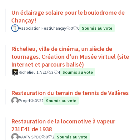
Un éclairage solaire pour le boulodrome de
Chançay!
Association FestiChançay
0
0
Soumis au vote
Richelieu, ville de cinéma, un siècle de
tournages. Création d'un Musée virtuel (site
Internet et parcours balisé)
Richelieu 17/21
3
4
Soumis au vote
Restauration du terrain de tennis de Vallères
Projet
0
2
Soumis au vote
Restauration de la locomotive à vapeur
231E41 de 1938
AAATV SPDC
0
2
Soumis au vote