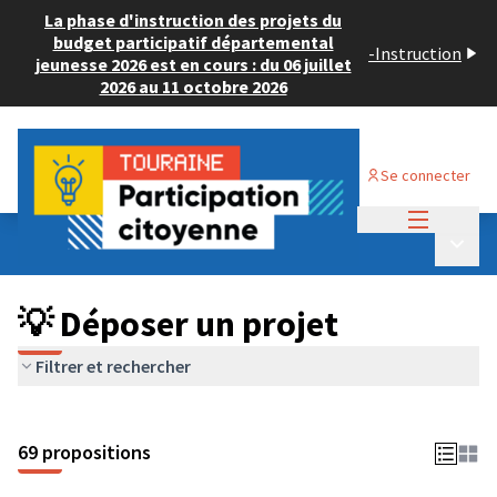
La phase d'instruction des projets du
budget participatif départemental
-
Instruction
jeunesse 2026 est en cours : du 06 juillet
2026 au 11 octobre 2026
Se connecter
Menu princi
Budget Participatif ADULTE 2024
/
Menu p
💡 Déposer un projet
💡 Déposer un projet
Filtrer et rechercher
69 propositions