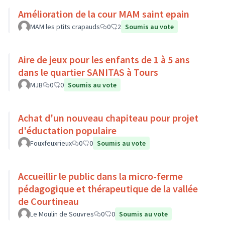
Amélioration de la cour MAM saint epain
MAM les ptits crapauds
0
2
Soumis au vote
Aire de jeux pour les enfants de 1 à 5 ans
dans le quartier SANITAS à Tours
MJB
0
0
Soumis au vote
Achat d'un nouveau chapiteau pour projet
d'éductation populaire
Fouxfeuxrieux
0
0
Soumis au vote
Accueillir le public dans la micro-ferme
pédagogique et thérapeutique de la vallée
de Courtineau
Le Moulin de Souvres
0
0
Soumis au vote