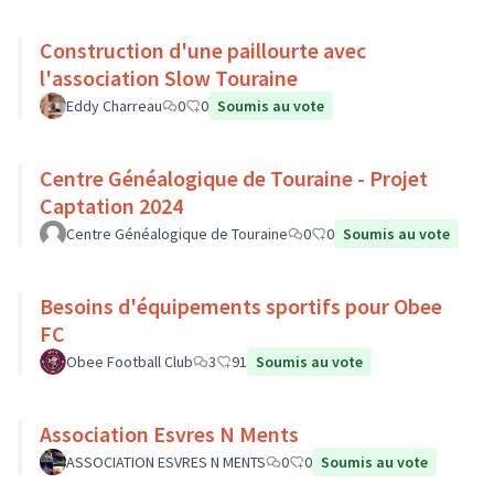
Construction d'une paillourte avec
l'association Slow Touraine
Eddy Charreau
0
0
Soumis au vote
Centre Généalogique de Touraine - Projet
Captation 2024
Centre Généalogique de Touraine
0
0
Soumis au vote
Besoins d'équipements sportifs pour Obee
FC
Obee Football Club
3
91
Soumis au vote
Association Esvres N Ments
ASSOCIATION ESVRES N MENTS
0
0
Soumis au vote