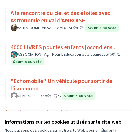
A la rencontre du ciel et des étoiles avec
Astronomie en Val d’AMBOISE
ASTRONOMIE en VAL d'AMBOISE
0
0
Soumis au vote
4000 LIVRES pour les enfants jocondiens !
ASSOCIATION - Agir Pour L'Éducation et la Jeunesse
0
1
Soumis au vote
"Echomobile" Un véhicule pour sortir de
l'isolement
GEM TSA 37 Echo
1
52
Soumis au vote
Voir toutes les propositions retirées
Informations sur les cookies utilisés sur le site web
Nous utilisons des cookies sur notre site Web pour améliorer la
Conditions d'utilisation