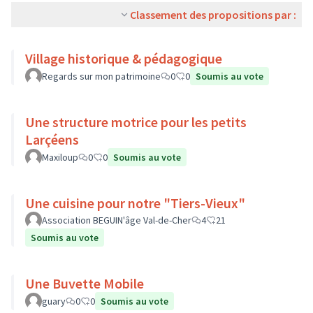
Classement des propositions par :
Village historique & pédagogique
Regards sur mon patrimoine
0
0
Soumis au vote
Une structure motrice pour les petits
Larçéens
Maxiloup
0
0
Soumis au vote
Une cuisine pour notre "Tiers-Vieux"
Association BEGUIN'âge Val-de-Cher
4
21
Soumis au vote
Une Buvette Mobile
guary
0
0
Soumis au vote