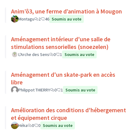
Anim’ô3, une ferme d’animation à Mougon
Montagu
2
46
Soumis au vote
Aménagement intérieur d'une salle de
stimulations sensorielles (snoezelen)
L'Arche des Sens
0
1
Soumis au vote
Aménagement d'un skate-park en accès
libre
Philippot THIERRY
0
1
Soumis au vote
Amélioration des conditions d'hébergement
et équipement cirque
Héka
0
0
Soumis au vote