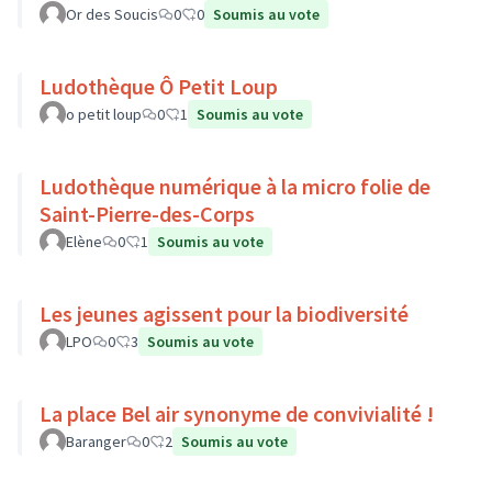
Or des Soucis
0
0
Soumis au vote
Ludothèque Ô Petit Loup
o petit loup
0
1
Soumis au vote
Ludothèque numérique à la micro folie de
Saint-Pierre-des-Corps
Elène
0
1
Soumis au vote
Les jeunes agissent pour la biodiversité
LPO
0
3
Soumis au vote
La place Bel air synonyme de convivialité !
Baranger
0
2
Soumis au vote