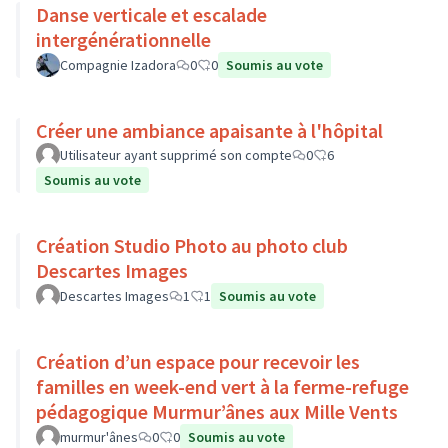
Danse verticale et escalade
intergénérationnelle
Compagnie Izadora
0
0
Soumis au vote
Créer une ambiance apaisante à l'hôpital
Utilisateur ayant supprimé son compte
0
6
Soumis au vote
Création Studio Photo au photo club
Descartes Images
Descartes Images
1
1
Soumis au vote
Création d’un espace pour recevoir les
familles en week-end vert à la ferme-refuge
pédagogique Murmur’ânes aux Mille Vents
murmur'ânes
0
0
Soumis au vote