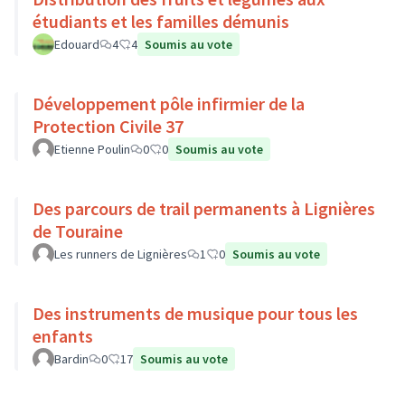
étudiants et les familles démunis
Edouard
4
4
Soumis au vote
Développement pôle infirmier de la
Protection Civile 37
Etienne Poulin
0
0
Soumis au vote
Des parcours de trail permanents à Lignières
de Touraine
Les runners de Lignières
1
0
Soumis au vote
Des instruments de musique pour tous les
enfants
Bardin
0
17
Soumis au vote