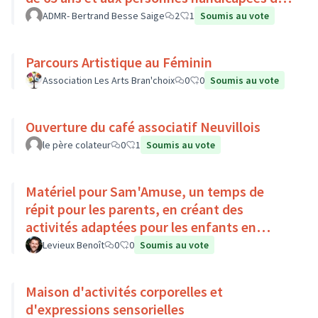
Pays Loire-Touraine.
ADMR- Bertrand Besse Saige
2
1
Soumis au vote
Parcours Artistique au Féminin
Association Les Arts Bran'choix
0
0
Soumis au vote
Ouverture du café associatif Neuvillois
le père colateur
0
1
Soumis au vote
Matériel pour Sam'Amuse, un temps de
répit pour les parents, en créant des
activités adaptées pour les enfants en
situation de handicap
Levieux Benoît
0
0
Soumis au vote
Maison d'activités corporelles et
d'expressions sensorielles