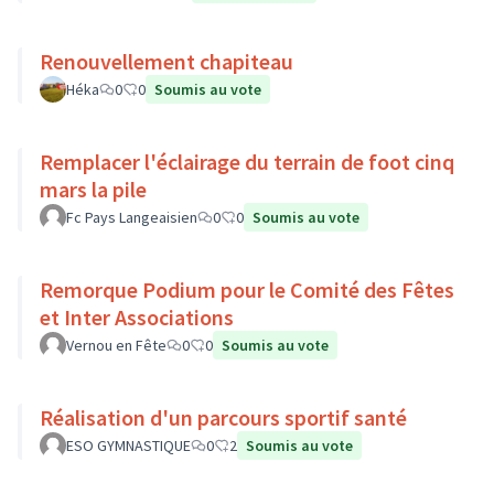
Renouvellement chapiteau
Héka
0
0
Soumis au vote
Remplacer l'éclairage du terrain de foot cinq
mars la pile
Fc Pays Langeaisien
0
0
Soumis au vote
Remorque Podium pour le Comité des Fêtes
et Inter Associations
Vernou en Fête
0
0
Soumis au vote
Réalisation d'un parcours sportif santé
ESO GYMNASTIQUE
0
2
Soumis au vote