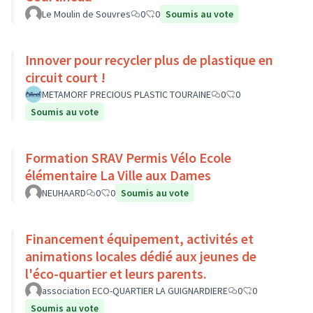
Le Moulin de Souvres
0
0
Soumis au vote
Innover pour recycler plus de plastique en
circuit court !
METAMORF PRECIOUS PLASTIC TOURAINE
0
0
Soumis au vote
Formation SRAV Permis Vélo Ecole
élémentaire La Ville aux Dames
NEUHAARD
0
0
Soumis au vote
Financement équipement, activités et
animations locales dédié aux jeunes de
l'éco-quartier et leurs parents.
association ECO-QUARTIER LA GUIGNARDIERE
0
0
Soumis au vote