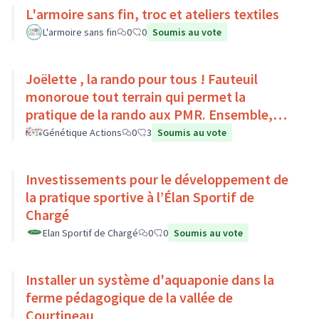
L'armoire sans fin, troc et ateliers textiles
L'armoire sans fin
0
0
Soumis au vote
Joëlette , la rando pour tous ! Fauteuil
monoroue tout terrain qui permet la
pratique de la rando aux PMR. Ensemble,
faisons du sport :)
Génétique Actions
0
3
Soumis au vote
Investissements pour le développement de
la pratique sportive à l’Élan Sportif de
Chargé
Elan Sportif de Chargé
0
0
Soumis au vote
Installer un système d'aquaponie dans la
ferme pédagogique de la vallée de
Courtineau