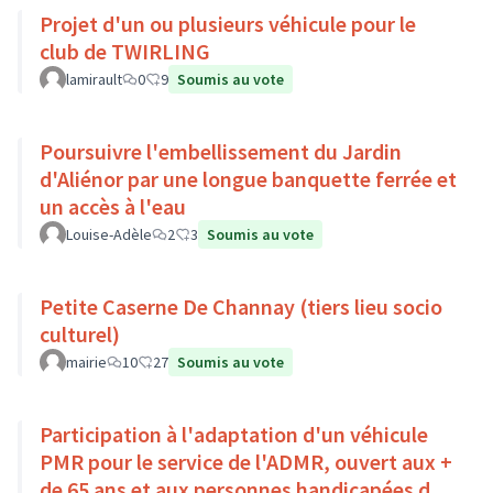
Projet d'un ou plusieurs véhicule pour le
club de TWIRLING
lamirault
0
9
Soumis au vote
Poursuivre l'embellissement du Jardin
d'Aliénor par une longue banquette ferrée et
un accès à l'eau
Louise-Adèle
2
3
Soumis au vote
Petite Caserne De Channay (tiers lieu socio
culturel)
mairie
10
27
Soumis au vote
Participation à l'adaptation d'un véhicule
PMR pour le service de l'ADMR, ouvert aux +
de 65 ans et aux personnes handicapées du