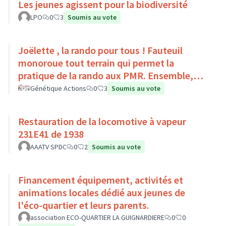
Les jeunes agissent pour la biodiversité
LPO
0
3
Soumis au vote
Joëlette , la rando pour tous ! Fauteuil
monoroue tout terrain qui permet la
pratique de la rando aux PMR. Ensemble,
faisons du sport :)
Génétique Actions
0
3
Soumis au vote
Restauration de la locomotive à vapeur
231E41 de 1938
AAATV SPDC
0
2
Soumis au vote
Financement équipement, activités et
animations locales dédié aux jeunes de
l'éco-quartier et leurs parents.
association ECO-QUARTIER LA GUIGNARDIERE
0
0