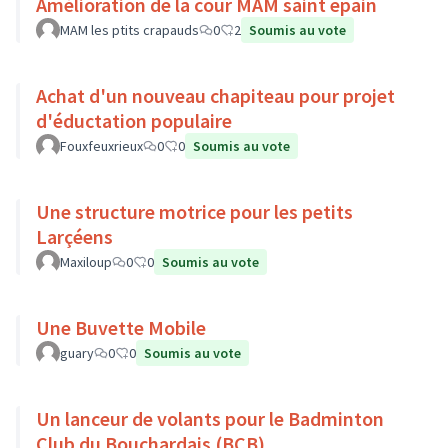
Amélioration de la cour MAM saint epain
MAM les ptits crapauds
0
2
Soumis au vote
Achat d'un nouveau chapiteau pour projet
d'éductation populaire
Fouxfeuxrieux
0
0
Soumis au vote
Une structure motrice pour les petits
Larçéens
Maxiloup
0
0
Soumis au vote
Une Buvette Mobile
guary
0
0
Soumis au vote
Un lanceur de volants pour le Badminton
Club du Bouchardais (BCB)