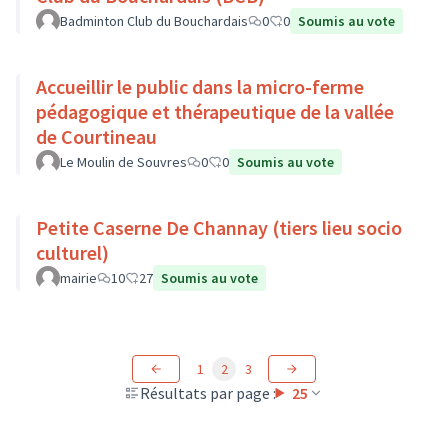
Badminton Club du Bouchardais
0
0
Soumis au vote
Accueillir le public dans la micro-ferme
pédagogique et thérapeutique de la vallée
de Courtineau
Le Moulin de Souvres
0
0
Soumis au vote
Petite Caserne De Channay (tiers lieu socio
culturel)
mairie
10
27
Soumis au vote
1
2
3
Résultats par page :
25