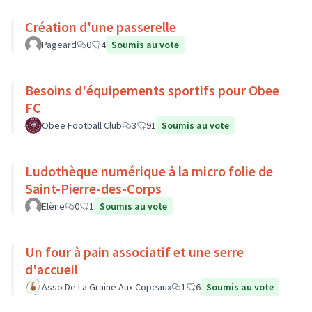
Création d'une passerelle
Pageard
0
4
Soumis au vote
Besoins d'équipements sportifs pour Obee
FC
Obee Football Club
3
91
Soumis au vote
Ludothèque numérique à la micro folie de
Saint-Pierre-des-Corps
Elène
0
1
Soumis au vote
Un four à pain associatif et une serre
d'accueil
Asso De La Graine Aux Copeaux
1
6
Soumis au vote