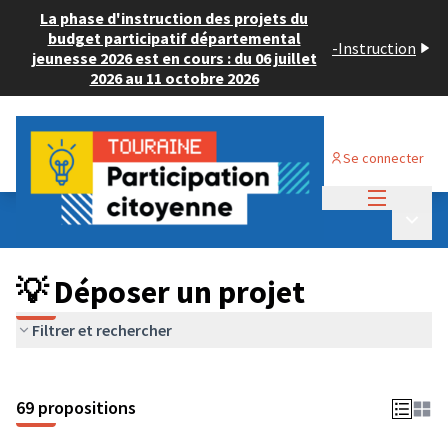
La phase d'instruction des projets du
budget participatif départemental
-
Instruction
jeunesse 2026 est en cours : du 06 juillet
2026 au 11 octobre 2026
Se connecter
Menu princi
Budget Participatif ADULTE 2024
/
Menu p
💡 Déposer un projet
💡 Déposer un projet
Filtrer et rechercher
69 propositions