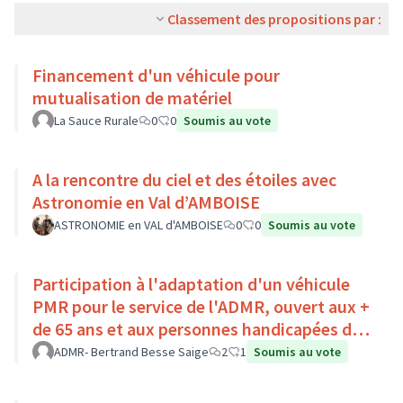
Classement des propositions par :
Financement d'un véhicule pour
mutualisation de matériel
La Sauce Rurale
0
0
Soumis au vote
A la rencontre du ciel et des étoiles avec
Astronomie en Val d’AMBOISE
ASTRONOMIE en VAL d'AMBOISE
0
0
Soumis au vote
Participation à l'adaptation d'un véhicule
PMR pour le service de l'ADMR, ouvert aux +
de 65 ans et aux personnes handicapées du
Pays Loire-Touraine.
ADMR- Bertrand Besse Saige
2
1
Soumis au vote