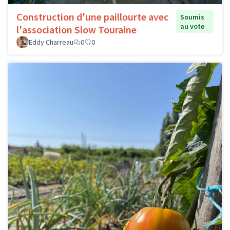
Construction d'une paillourte avec
Soumis
au vote
l'association Slow Touraine
Eddy Charreau
0
0