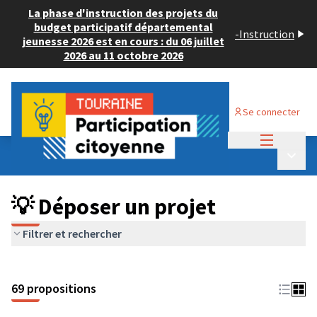
La phase d'instruction des projets du
budget participatif départemental
-
Instruction
jeunesse 2026 est en cours : du 06 juillet
2026 au 11 octobre 2026
Se connecter
Menu princi
Budget Participatif ADULTE 2024
/
Menu p
💡 Déposer un projet
💡 Déposer un projet
Filtrer et rechercher
69 propositions