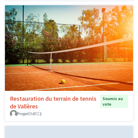
Restauration du terrain de tennis
Soumis au
vote
de Vallères
Projet
0
2