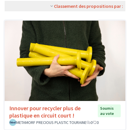
Classement des propositions par :
Innover pour recycler plus de
Soumis
au vote
plastique en circuit court !
METAMORF PRECIOUS PLASTIC TOURAINE
0
0