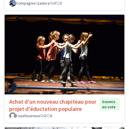
Compagnie Izadora
0
0
Achat d'un nouveau chapiteau pour
Soumis
au vote
projet d'éductation populaire
Fouxfeuxrieux
0
0