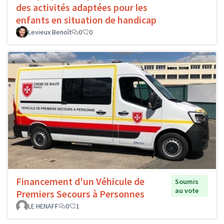
des activités adaptées pour les
enfants en situation de handicap
Levieux Benoît
0
0
Financement d'un Véhicule de
Soumis
au vote
Premiers Secours à Personnes
LE HENAFF
0
1