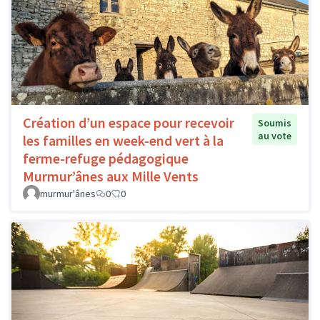
Création d’un espace pour recevoir
Soumis
au vote
les familles en week-end vert à la
ferme-refuge pédagogique
Murmur’ânes aux Mille Vents
murmur'ânes
0
0