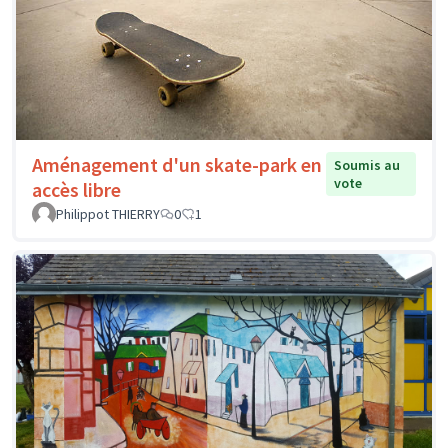
Aménagement d'un skate-park en
Soumis au
vote
accès libre
Philippot THIERRY
0
1