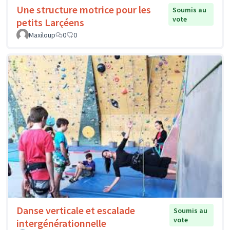
Une structure motrice pour les
Soumis au
vote
petits Larçéens
Maxiloup
0
0
Danse verticale et escalade
Soumis au
vote
intergénérationnelle