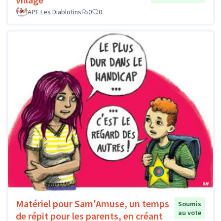
APE Les Diablotins
0
0
Matériel pour Sam'Amuse, un temps
Soumis
au vote
de répit pour les parents, en créant