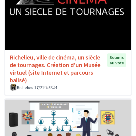
Richelieu, ville de cinéma, un siècle
Soumis
au vote
de tournages. Création d'un Musée
virtuel (site Internet et parcours
balisé)
Richelieu 17/21
3
4