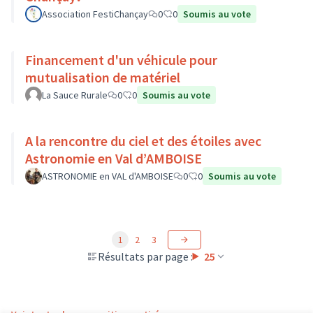
Association FestiChançay
0
0
Soumis au vote
Financement d'un véhicule pour
mutualisation de matériel
La Sauce Rurale
0
0
Soumis au vote
A la rencontre du ciel et des étoiles avec
Astronomie en Val d’AMBOISE
ASTRONOMIE en VAL d'AMBOISE
0
0
Soumis au vote
1
2
3
Résultats par page :
25