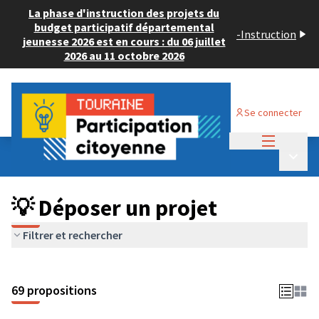
La phase d'instruction des projets du
budget participatif départemental
-
Instruction
jeunesse 2026 est en cours : du 06 juillet
2026 au 11 octobre 2026
Se connecter
Menu princi
Budget Participatif ADULTE 2024
/
Menu p
💡 Déposer un projet
💡 Déposer un projet
Filtrer et rechercher
69 propositions