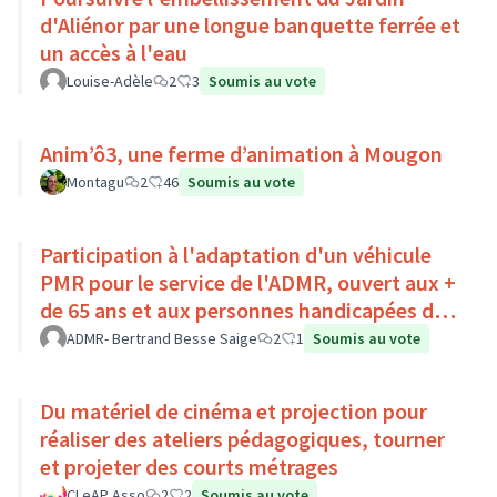
d'Aliénor par une longue banquette ferrée et
un accès à l'eau
Louise-Adèle
2
3
Soumis au vote
Anim’ô3, une ferme d’animation à Mougon
Montagu
2
46
Soumis au vote
Participation à l'adaptation d'un véhicule
PMR pour le service de l'ADMR, ouvert aux +
de 65 ans et aux personnes handicapées du
Pays Loire-Touraine.
ADMR- Bertrand Besse Saige
2
1
Soumis au vote
Du matériel de cinéma et projection pour
réaliser des ateliers pédagogiques, tourner
et projeter des courts métrages
CLeAP Asso
2
2
Soumis au vote