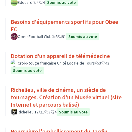
Edouard
4
4
Soumis au vote
Besoins d'équipements sportifs pour Obee
FC
Obee Football Club
3
91
Soumis au vote
Dotation d’un appareil de télémédecine
Croix-Rouge française Unité Locale de Tours
3
43
Soumis au vote
Richelieu, ville de cinéma, un siècle de
tournages. Création d'un Musée virtuel (site
Internet et parcours balisé)
Richelieu 17/21
3
4
Soumis au vote
Poursuivre l'embellissement du Jardin