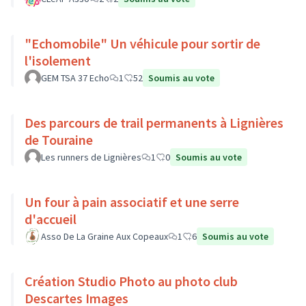
"Echomobile" Un véhicule pour sortir de
l'isolement
GEM TSA 37 Echo
1
52
Soumis au vote
Des parcours de trail permanents à Lignières
de Touraine
Les runners de Lignières
1
0
Soumis au vote
Un four à pain associatif et une serre
d'accueil
Asso De La Graine Aux Copeaux
1
6
Soumis au vote
Création Studio Photo au photo club
Descartes Images