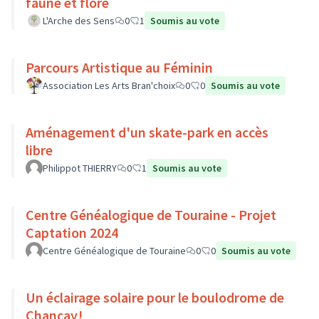
faune et flore
L'Arche des Sens
0
1
Soumis au vote
Parcours Artistique au Féminin
Association Les Arts Bran'choix
0
0
Soumis au vote
Aménagement d'un skate-park en accès
libre
Philippot THIERRY
0
1
Soumis au vote
Centre Généalogique de Touraine - Projet
Captation 2024
Centre Généalogique de Touraine
0
0
Soumis au vote
Un éclairage solaire pour le boulodrome de
Chançay!