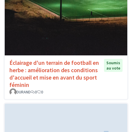
Éclairage d'un terrain de football en
Soumis
au vote
herbe : amélioration des conditions
d'accueil et mise en avant du sport
féminin
DURAND
0
0