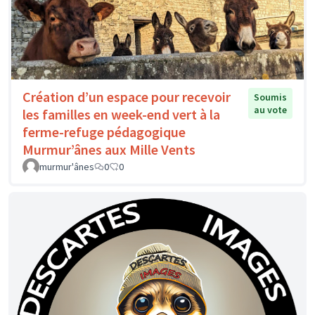
Création d’un espace pour recevoir
Soumis
au vote
les familles en week-end vert à la
ferme-refuge pédagogique
Murmur’ânes aux Mille Vents
murmur'ânes
0
0