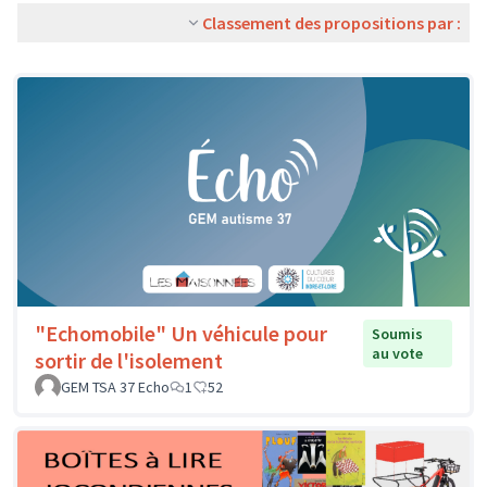
Classement des propositions par :
"Echomobile" Un véhicule pour
Soumis
au vote
sortir de l'isolement
GEM TSA 37 Echo
1
52