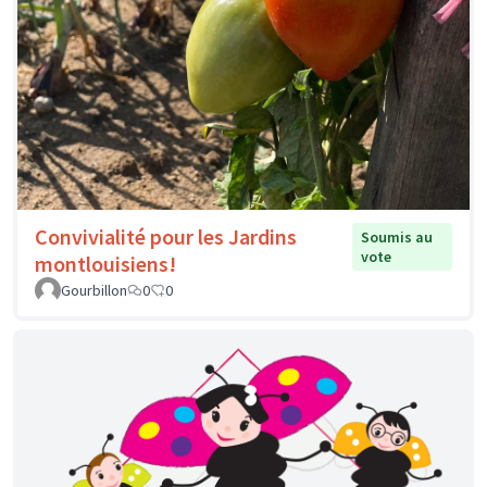
Convivialité pour les Jardins
Soumis au
vote
montlouisiens!
Gourbillon
0
0