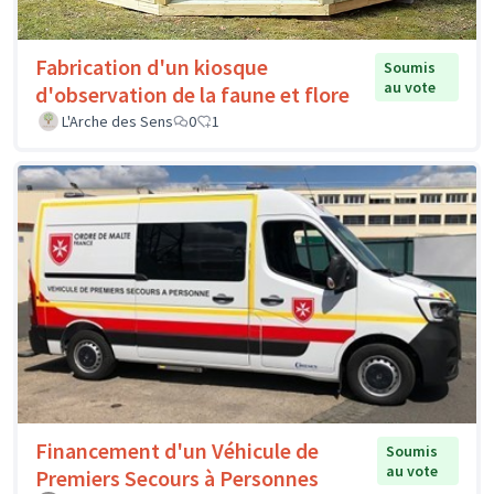
Fabrication d'un kiosque
Soumis
au vote
d'observation de la faune et flore
L'Arche des Sens
0
1
Financement d'un Véhicule de
Soumis
au vote
Premiers Secours à Personnes