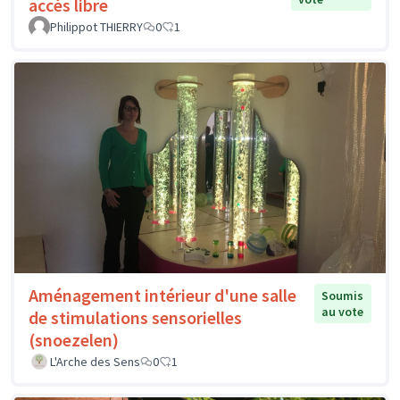
accès libre
Philippot THIERRY
0
1
Aménagement intérieur d'une salle
Soumis
au vote
de stimulations sensorielles
(snoezelen)
L'Arche des Sens
0
1