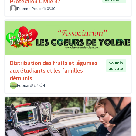
Protection Civile 37
Etienne Poulin
0
0
Distribution des fruits et légumes
Soumis
au vote
aux étudiants et les familles
démunis
Edouard
4
4