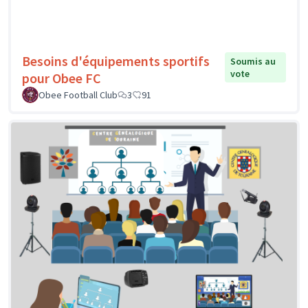
Besoins d'équipements sportifs
Soumis au
vote
pour Obee FC
Obee Football Club
3
91