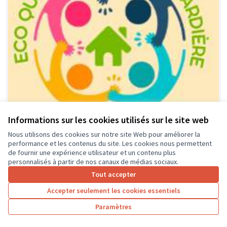
Informations sur les cookies utilisés sur le site web
Nous utilisons des cookies sur notre site Web pour améliorer la
performance et les contenus du site. Les cookies nous permettent
Financement équipement, activités
Soumis
de fournir une expérience utilisateur et un contenu plus
au vote
et animations locales dédié aux
personnalisés à partir de nos canaux de médias sociaux.
jeunes de l'éco-quartier et leurs
Tout accepter
parents.
Accepter seulement les cookies essentiels
association ECO-QUARTIER LA GUIGNARDIERE
0
0
Paramètres