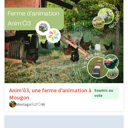
Anim’ô3, une ferme d’animation à
Soumis au
vote
Mougon
Montagu
2
46