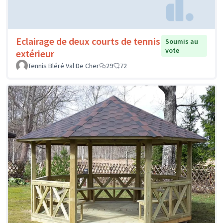
Eclairage de deux courts de tennis
Soumis au
vote
extérieur
Tennis Bléré Val De Cher
29
72