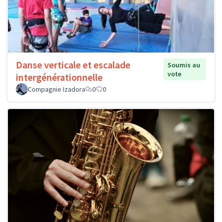
Danse verticale et escalade
Soumis au
vote
intergénérationnelle
Compagnie Izadora
0
0