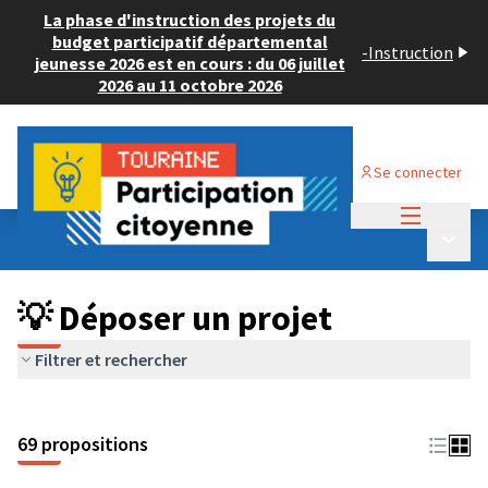
La phase d'instruction des projets du
budget participatif départemental
-
Instruction
jeunesse 2026 est en cours : du 06 juillet
2026 au 11 octobre 2026
Se connecter
Menu princi
Budget Participatif ADULTE 2024
/
Menu p
💡 Déposer un projet
💡 Déposer un projet
Filtrer et rechercher
69 propositions