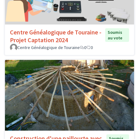
Centre Généalogique de Touraine -
Soumis
au vote
Projet Captation 2024
Centre Généalogique de Touraine
0
0
Construction d'une paillourte avec
Soumis