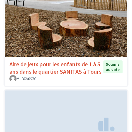
Aire de jeux pour les enfants de 1 à 5
Soumis
au vote
ans dans le quartier SANITAS à Tours
MJB
0
0