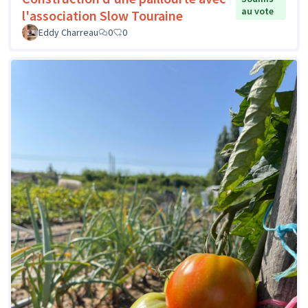
au vote
l'association Slow Touraine
Eddy Charreau
0
0