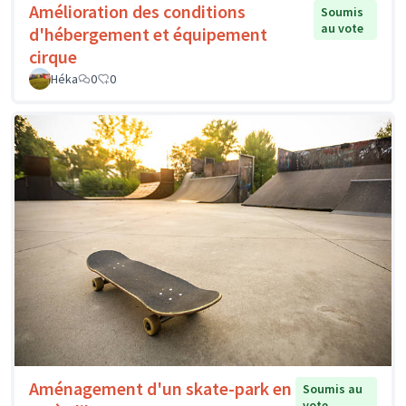
Amélioration des conditions
Soumis
au vote
d'hébergement et équipement
cirque
Héka
0
0
Aménagement d'un skate-park en
Soumis au
vote