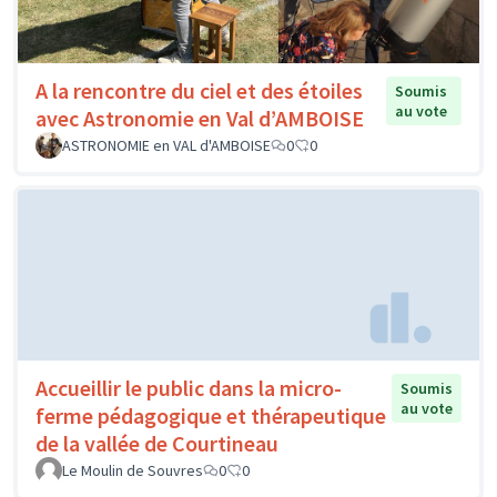
A la rencontre du ciel et des étoiles
Soumis
au vote
avec Astronomie en Val d’AMBOISE
ASTRONOMIE en VAL d'AMBOISE
0
0
Accueillir le public dans la micro-
Soumis
au vote
ferme pédagogique et thérapeutique
de la vallée de Courtineau
Le Moulin de Souvres
0
0