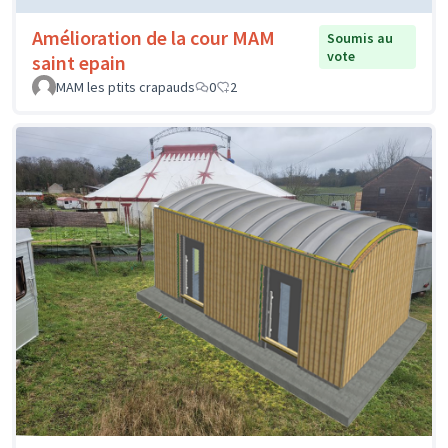
Amélioration de la cour MAM
Soumis au
vote
saint epain
MAM les ptits crapauds
0
2