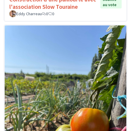
au vote
l'association Slow Touraine
Eddy Charreau
0
0