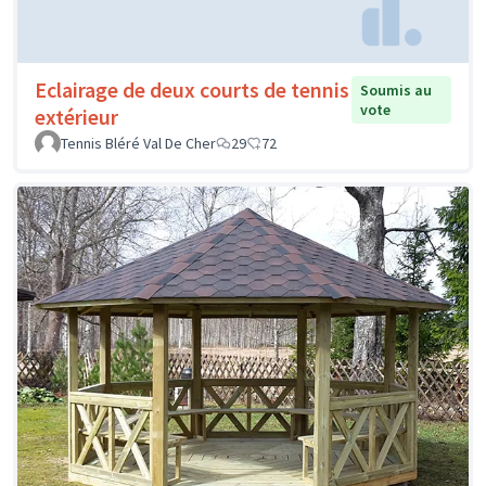
Eclairage de deux courts de tennis
Soumis au
vote
extérieur
Tennis Bléré Val De Cher
29
72