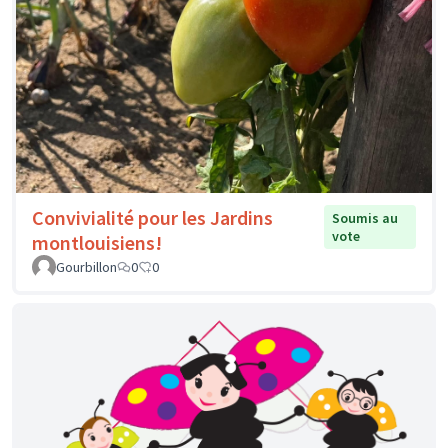
Convivialité pour les Jardins
Soumis au
vote
montlouisiens!
Gourbillon
0
0