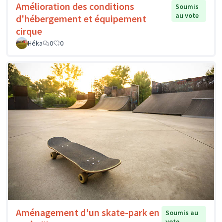
Amélioration des conditions
Soumis
au vote
d'hébergement et équipement
cirque
Héka
0
0
Aménagement d'un skate-park en
Soumis au
vote