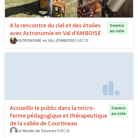
A la rencontre du ciel et des étoiles
Soumis
au vote
avec Astronomie en Val d’AMBOISE
ASTRONOMIE en VAL d'AMBOISE
0
0
Accueillir le public dans la micro-
Soumis
au vote
ferme pédagogique et thérapeutique
de la vallée de Courtineau
Le Moulin de Souvres
0
0