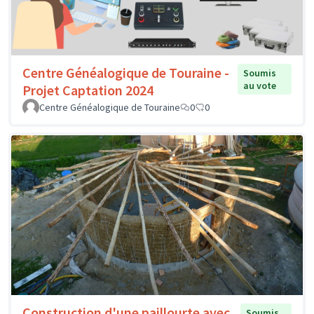
Centre Généalogique de Touraine -
Soumis
au vote
Projet Captation 2024
Centre Généalogique de Touraine
0
0
Construction d'une paillourte avec
Soumis