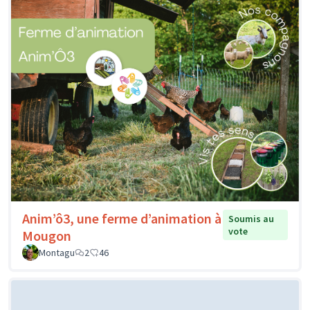
Anim’ô3, une ferme d’animation à
Soumis au
vote
Mougon
Montagu
2
46