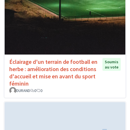
Éclairage d'un terrain de football en
Soumis
au vote
herbe : amélioration des conditions
d'accueil et mise en avant du sport
féminin
DURAND
0
0