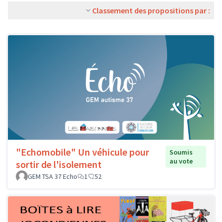
Classement des propositions par :
"Echomobile" Un véhicule pour
Soumis
au vote
sortir de l'isolement
GEM TSA 37 Echo
1
52