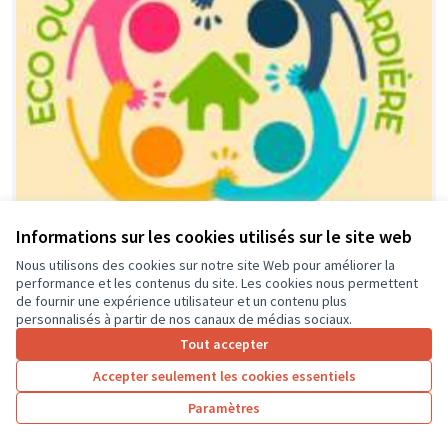
Informations sur les cookies utilisés sur le site web
Nous utilisons des cookies sur notre site Web pour améliorer la
performance et les contenus du site. Les cookies nous permettent
Financement équipement, activités
Soumis
de fournir une expérience utilisateur et un contenu plus
au vote
et animations locales dédié aux
personnalisés à partir de nos canaux de médias sociaux.
jeunes de l'éco-quartier et leurs
Tout accepter
parents.
Accepter seulement les cookies essentiels
association ECO-QUARTIER LA GUIGNARDIERE
0
0
Paramètres