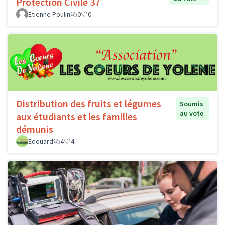
Protection Civile 37
Etienne Poulin
0
0
Distribution des fruits et légumes
Soumis
au vote
aux étudiants et les familles
démunis
Edouard
4
4