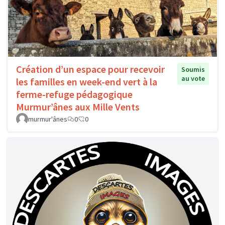
Création d’un espace pour recevoir
Soumis
au vote
les familles en week-end vert à la
ferme-refuge pédagogique
Murmur’ânes aux Mille Vents
murmur'ânes
0
0