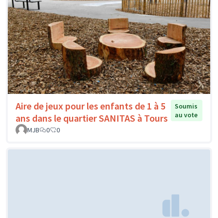
Aire de jeux pour les enfants de 1 à 5
Soumis
au vote
ans dans le quartier SANITAS à Tours
MJB
0
0