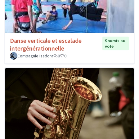
Danse verticale et escalade
Soumis au
vote
intergénérationnelle
Compagnie Izadora
0
0