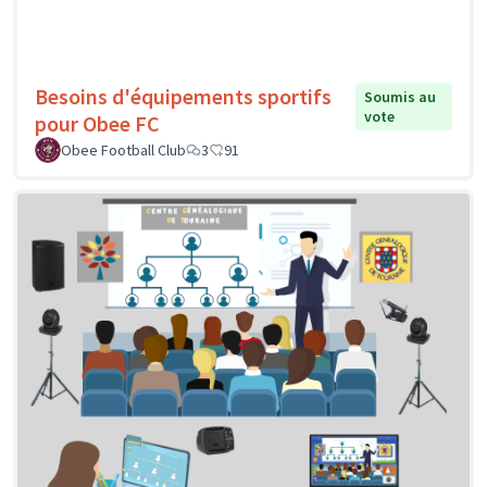
Besoins d'équipements sportifs
Soumis au
vote
pour Obee FC
Obee Football Club
3
91