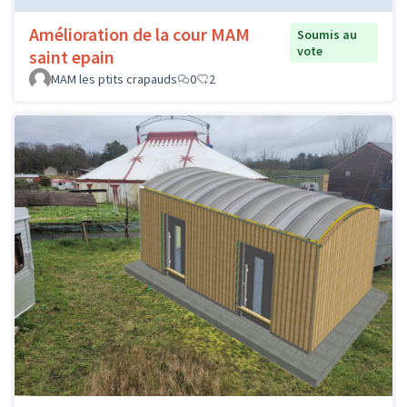
Amélioration de la cour MAM
Soumis au
vote
saint epain
MAM les ptits crapauds
0
2