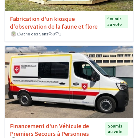
Fabrication d'un kiosque
Soumis
au vote
d'observation de la faune et flore
L'Arche des Sens
0
1
Financement d'un Véhicule de
Soumis
au vote
Premiers Secours à Personnes