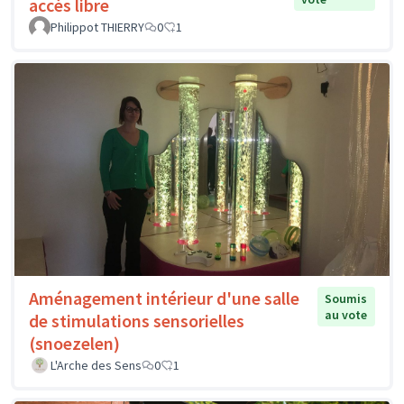
accès libre
Philippot THIERRY
0
1
Aménagement intérieur d'une salle
Soumis
au vote
de stimulations sensorielles
(snoezelen)
L'Arche des Sens
0
1