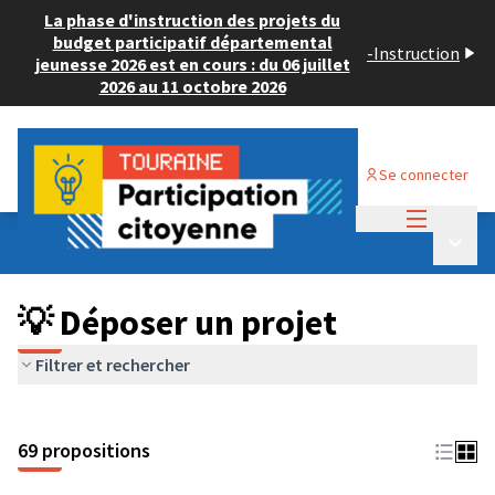
La phase d'instruction des projets du
budget participatif départemental
-
Instruction
jeunesse 2026 est en cours : du 06 juillet
2026 au 11 octobre 2026
Se connecter
Menu princi
Budget Participatif ADULTE 2024
/
Menu p
💡 Déposer un projet
💡 Déposer un projet
Filtrer et rechercher
69 propositions