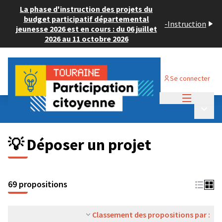
La phase d'instruction des projets du
budget participatif départemental
-
Instruction
jeunesse 2026 est en cours : du 06 juillet
2026 au 11 octobre 2026
Se connecter
Menu princi
Budget Participatif ADULTE 2024
/
Menu p
💡 Déposer un projet
💡 Déposer un projet
69 propositions
Classement des propositions par :