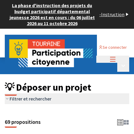
La phase d'instruction des projets du
budget participatif départemental
-
Instruction
jeunesse 2026 est en cours : du 06 juillet
2026 au 11 octobre 2026
Se connecter
Menu princi
Budget Participatif ADULTE 2024
/
Menu p
💡 Déposer un projet
💡 Déposer un projet
Filtrer et rechercher
69 propositions