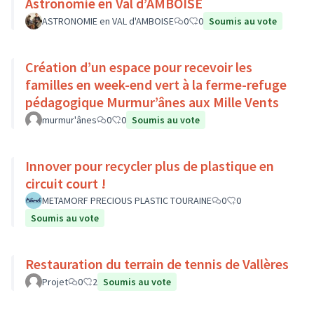
Astronomie en Val d’AMBOISE
ASTRONOMIE en VAL d'AMBOISE
0
0
Soumis au vote
Création d’un espace pour recevoir les
familles en week-end vert à la ferme-refuge
pédagogique Murmur’ânes aux Mille Vents
murmur'ânes
0
0
Soumis au vote
Innover pour recycler plus de plastique en
circuit court !
METAMORF PRECIOUS PLASTIC TOURAINE
0
0
Soumis au vote
Restauration du terrain de tennis de Vallères
Projet
0
2
Soumis au vote