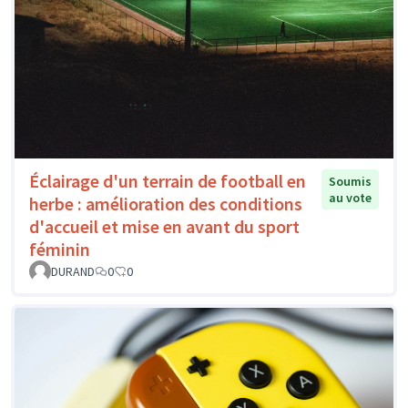
Éclairage d'un terrain de football en
Soumis
au vote
herbe : amélioration des conditions
d'accueil et mise en avant du sport
féminin
DURAND
0
0