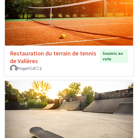
Restauration du terrain de tennis
Soumis au
vote
de Vallères
Projet
0
2