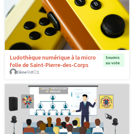
Ludothèque numérique à la micro
Soumis
au vote
folie de Saint-Pierre-des-Corps
Elène
0
1