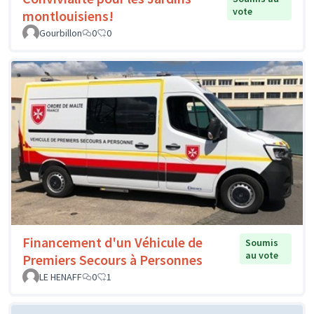
vote
montlouisiens!
Gourbillon
0
0
Financement d'un Véhicule de
Soumis
au vote
Premiers Secours à Personnes
LE HENAFF
0
1