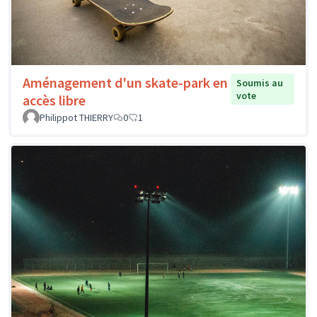
Aménagement d'un skate-park en
Soumis au
vote
accès libre
Philippot THIERRY
0
1