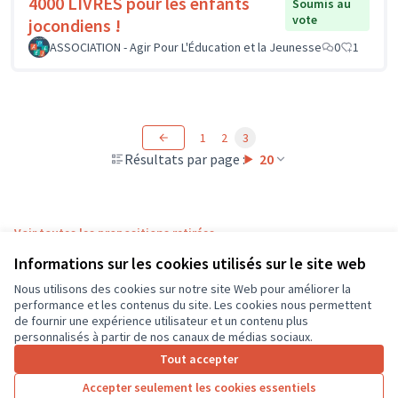
4000 LIVRES pour les enfants
Soumis au
vote
jocondiens !
ASSOCIATION - Agir Pour L'Éducation et la Jeunesse
0
1
1
2
3
Résultats par page :
20
Voir toutes les propositions retirées
Informations sur les cookies utilisés sur le site web
Nous utilisons des cookies sur notre site Web pour améliorer la
Conditions d'utilisation
performance et les contenus du site. Les cookies nous permettent
Paramètres des cookies
de fournir une expérience utilisateur et un contenu plus
CD37 sur X
CD37 sur Facebook
CD37 sur Instagram
CD37 sur YouTube
personnalisés à partir de nos canaux de médias sociaux.
(Lien externe)
(Lien externe)
(Lien externe)
(Lien externe)
Tout accepter
Accepter seulement les cookies essentiels