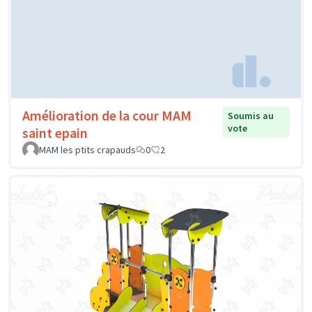
Amélioration de la cour MAM
Soumis au
vote
saint epain
MAM les ptits crapauds
0
2