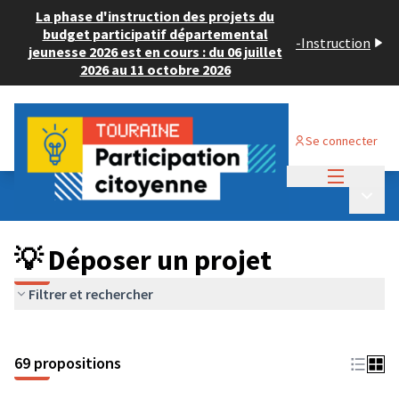
La phase d'instruction des projets du
budget participatif départemental
-
Instruction
jeunesse 2026 est en cours : du 06 juillet
2026 au 11 octobre 2026
Se connecter
Menu princi
Budget Participatif ADULTE 2024
/
Menu p
💡 Déposer un projet
💡 Déposer un projet
Filtrer et rechercher
69 propositions