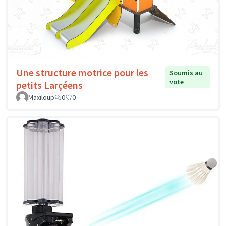
Une structure motrice pour les
Soumis au
vote
petits Larçéens
Maxiloup
0
0