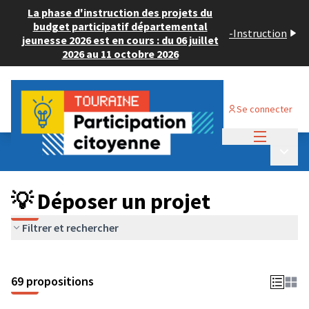
La phase d'instruction des projets du
budget participatif départemental
-
Instruction
jeunesse 2026 est en cours : du 06 juillet
2026 au 11 octobre 2026
Se connecter
Menu princi
Budget Participatif ADULTE 2024
/
Menu p
💡 Déposer un projet
💡 Déposer un projet
Filtrer et rechercher
69 propositions