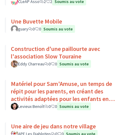
CLeAP Asso
2
2
Soumis au vote
Une Buvette Mobile
guary
0
0
Soumis au vote
Construction d'une paillourte avec
l'association Slow Touraine
Eddy Charreau
0
0
Soumis au vote
Matériel pour Sam'Amuse, un temps de
répit pour les parents, en créant des
activités adaptées pour les enfants en
situation de handicap
Levieux Benoît
0
0
Soumis au vote
Une aire de jeu dans notre village
APE Les Diablotins
0
0
Soumis au vote