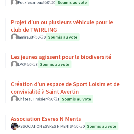
Fouxfeuxrieux
0
0
Soumis au vote
Projet d'un ou plusieurs véhicule pour le
club de TWIRLING
lamirault
0
9
Soumis au vote
Les jeunes agissent pour la biodiversité
LPO
0
3
Soumis au vote
Création d’un espace de Sport Loisirs et de
convivialité à Saint Avertin
Château Fraisier
0
1
Soumis au vote
Association Esvres N Ments
ASSOCIATION ESVRES N MENTS
0
0
Soumis au vote