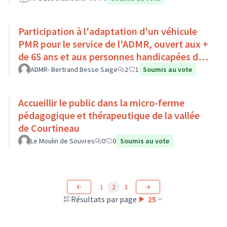
Participation à l'adaptation d'un véhicule
PMR pour le service de l'ADMR, ouvert aux +
de 65 ans et aux personnes handicapées du
Pays Loire-Touraine.
ADMR- Bertrand Besse Saige
2
1
Soumis au vote
Accueillir le public dans la micro-ferme
pédagogique et thérapeutique de la vallée
de Courtineau
Le Moulin de Souvres
0
0
Soumis au vote
1
2
3
Résultats par page :
25