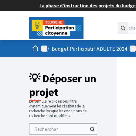
La phase d'instruction des projets du budget
Accueil
Menu principal
Me
/
Budget Participatif ADULTE 2024
💡 Déposer un
projet
Le formulaire ci-dessous filtre
dynamiquement les résultats de la
recherche lorsque les conditions de
recherche sont modifiées.