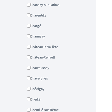
Channay-sur-Lathan
Charentilly
Chargé
Charnizay
Château-la-Vallière
Château-Renault
Chaumussay
Chaveignes
Chédigny
Cheillé
Chemillé-sur-Dême