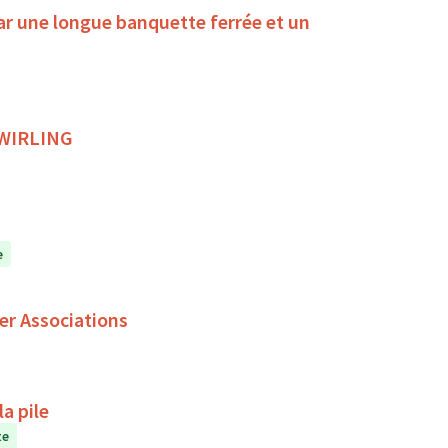
ar une longue banquette ferrée et un
 TWIRLING
e
er Associations
a pile
te