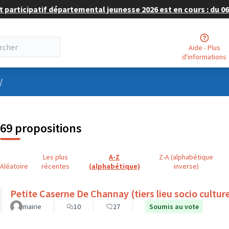
 participatif départemental jeunesse 2026 est en cours : du 06 
Aide - Plus
d'informations
nu utilisateur
/
69 propositions
Les plus
A-Z
Z-A (alphabétique
Aléatoire
récentes
(alphabétique)
inverse)
Petite Caserne De Channay (tiers lieu socio culture
mairie
10
27
Soumis au vote