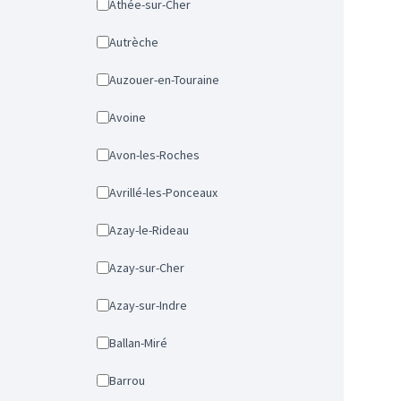
Athée-sur-Cher
Autrèche
Auzouer-en-Touraine
Avoine
Avon-les-Roches
Avrillé-les-Ponceaux
Azay-le-Rideau
Azay-sur-Cher
Azay-sur-Indre
Ballan-Miré
Barrou