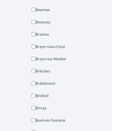
Bournan
Boussay
Braslou
Braye-sous-Faye
Braye-sur-Maulne
Brèches
Bréhémont
Bridoré
Brizay
Bueil-en-Touraine