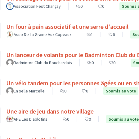
Association FestiChançay
0
0
Soumis 
Un four à pain associatif et une serre d'accueil
Asso De La Graine Aux Copeaux
1
6
Sou
Un lanceur de volants pour le Badminton Club du
Badminton Club du Bouchardais
0
0
So
Un vélo tandem pour les personnes âgées ou en si
En selle Marcelle
0
0
Soumis au vote
Une aire de jeu dans notre village
APE Les Diablotins
0
0
Soumis au vote