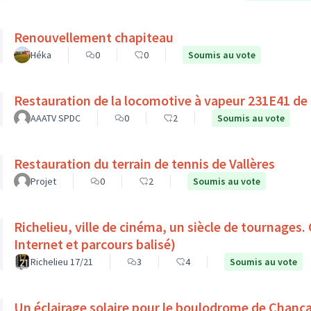
Renouvellement chapiteau
Héka
0
0
Soumis au vote
Restauration de la locomotive à vapeur 231E41 de
AAATV SPDC
0
2
Soumis au vote
Restauration du terrain de tennis de Vallères
Projet
0
2
Soumis au vote
Richelieu, ville de cinéma, un siècle de tournages.
Internet et parcours balisé)
Richelieu 17/21
3
4
Soumis au vote
Un éclairage solaire pour le boulodrome de Chanç