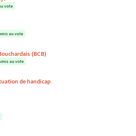
au vote
mis au vote
 Bouchardais (BCB)
umis au vote
tuation de handicap