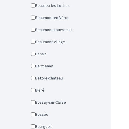
Beaulieu-lès-Loches
Beaumont-en-Véron
Beaumont-Louestault
Beaumont-Village
Benais
Berthenay
Betz-le-Château
Bléré
Bossay-sur-Claise
Bossée
Bourgueil