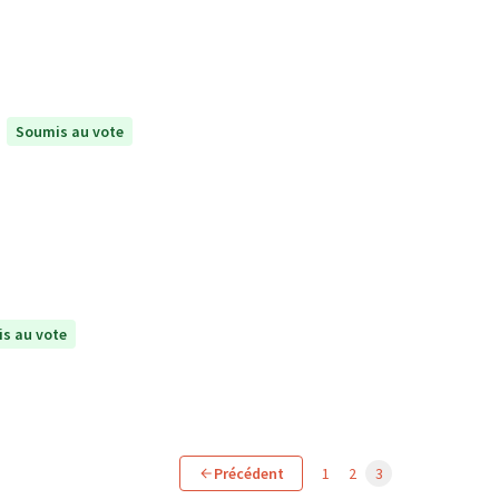
Soumis au vote
s au vote
Précédent
1
2
3