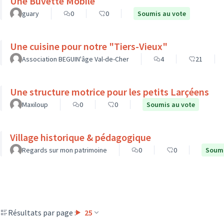
Une Buvette Mobile
guary
0
0
Soumis au vote
Une cuisine pour notre "Tiers-Vieux"
Association BEGUIN'âge Val-de-Cher
4
21
Une structure motrice pour les petits Larçéens
Maxiloup
0
0
Soumis au vote
Village historique & pédagogique
Regards sur mon patrimoine
0
0
Soumi
Résultats par page :
25