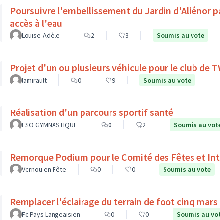
Poursuivre l'embellissement du Jardin d'Aliénor p
accès à l'eau
Louise-Adèle
2
3
Soumis au vote
Projet d'un ou plusieurs véhicule pour le club de
lamirault
0
9
Soumis au vote
Réalisation d'un parcours sportif santé
ESO GYMNASTIQUE
0
2
Soumis au vot
Remorque Podium pour le Comité des Fêtes et Int
Vernou en Fête
0
0
Soumis au vote
Remplacer l'éclairage du terrain de foot cinq mars l
Fc Pays Langeaisien
0
0
Soumis au vo