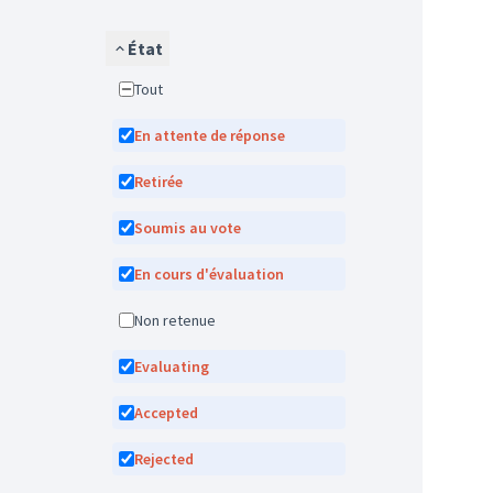
État
Tout
En attente de réponse
Retirée
Soumis au vote
En cours d'évaluation
Non retenue
Evaluating
Accepted
Rejected