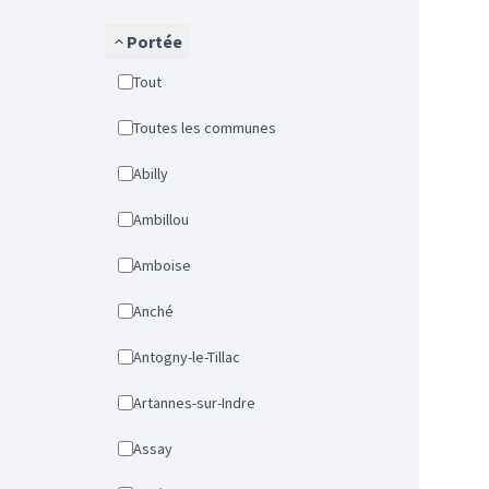
Portée
Tout
Toutes les communes
Abilly
Ambillou
Amboise
Anché
Antogny-le-Tillac
Artannes-sur-Indre
Assay