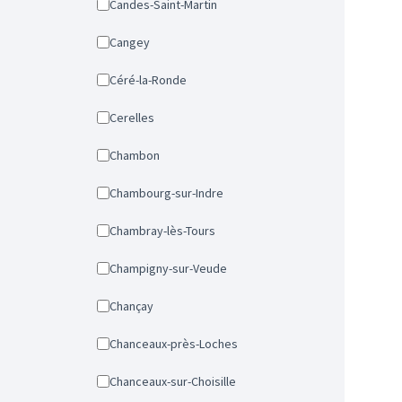
Candes-Saint-Martin
Cangey
Céré-la-Ronde
Cerelles
Chambon
Chambourg-sur-Indre
Chambray-lès-Tours
Champigny-sur-Veude
Chançay
Chanceaux-près-Loches
Chanceaux-sur-Choisille