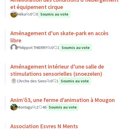
et équipement cirque
Héka
0
0
Soumis au vote
Aménagement d'un skate-park en accès
libre
Philippot THIERRY
0
1
Soumis au vote
Aménagement intérieur d'une salle de
stimulations sensorielles (snoezelen)
L'Arche des Sens
0
1
Soumis au vote
Anim’ô3, une ferme d’animation à Mougon
Montagu
2
46
Soumis au vote
Association Esvres N Ments