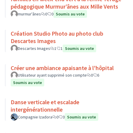
pédagogique Murmur’ânes aux Mille Vents
murmur'ânes
0
0
Soumis au vote
Création Studio Photo au photo club
Descartes Images
Descartes Images
1
1
Soumis au vote
Créer une ambiance apaisante à l'hôpital
Utilisateur ayant supprimé son compte
0
6
Soumis au vote
Danse verticale et escalade
intergénérationnelle
Compagnie Izadora
0
0
Soumis au vote