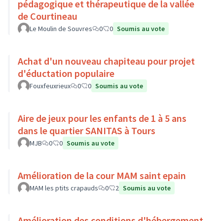
pédagogique et thérapeutique de la vallée
de Courtineau
Le Moulin de Souvres
0
0
Soumis au vote
Achat d'un nouveau chapiteau pour projet
d'éductation populaire
Fouxfeuxrieux
0
0
Soumis au vote
Aire de jeux pour les enfants de 1 à 5 ans
dans le quartier SANITAS à Tours
MJB
0
0
Soumis au vote
Amélioration de la cour MAM saint epain
MAM les ptits crapauds
0
2
Soumis au vote
Amélioration des conditions d'hébergement