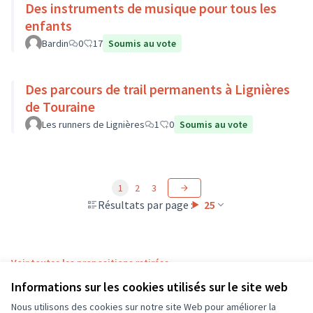
Des instruments de musique pour tous les
enfants
Bardin
0
17
Soumis au vote
Des parcours de trail permanents à Lignières
de Touraine
Les runners de Lignières
1
0
Soumis au vote
1
2
3
Résultats par page :
25
Voir toutes les propositions retirées
Informations sur les cookies utilisés sur le site web
Nous utilisons des cookies sur notre site Web pour améliorer la
Conditions d'utilisation