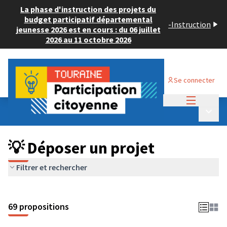
La phase d'instruction des projets du
budget participatif départemental
-
Instruction
jeunesse 2026 est en cours : du 06 juillet
2026 au 11 octobre 2026
Se connecter
Menu princi
Budget Participatif ADULTE 2024
/
Menu p
💡 Déposer un projet
💡 Déposer un projet
Filtrer et rechercher
69 propositions