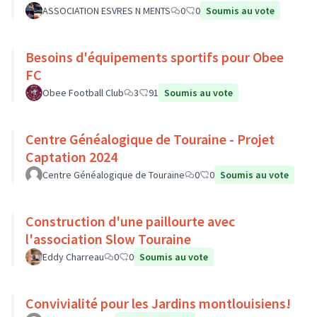
ASSOCIATION ESVRES N MENTS
0
0
Soumis au vote
Besoins d'équipements sportifs pour Obee
FC
Obee Football Club
3
91
Soumis au vote
Centre Généalogique de Touraine - Projet
Captation 2024
Centre Généalogique de Touraine
0
0
Soumis au vote
Construction d'une paillourte avec
l'association Slow Touraine
Eddy Charreau
0
0
Soumis au vote
Convivialité pour les Jardins montlouisiens!