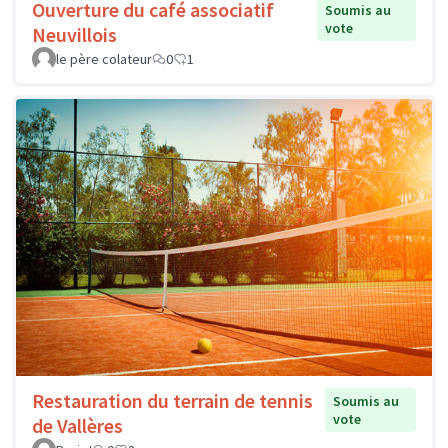
Ouverture du café associatif
Soumis au
vote
Neuvillois
le père colateur
0
1
Restauration du terrain de tennis
Soumis au
vote
de Vallères