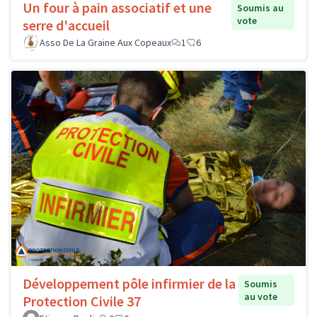
Un four à pain associatif et une
Soumis au
vote
serre d'accueil
Asso De La Graine Aux Copeaux
1
6
Développement pôle infirmier de la
Soumis
au vote
Protection Civile 37