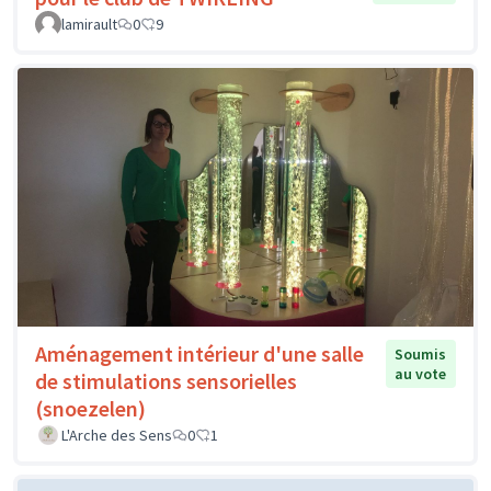
lamirault
0
9
Aménagement intérieur d'une salle
Soumis
au vote
de stimulations sensorielles
(snoezelen)
L'Arche des Sens
0
1