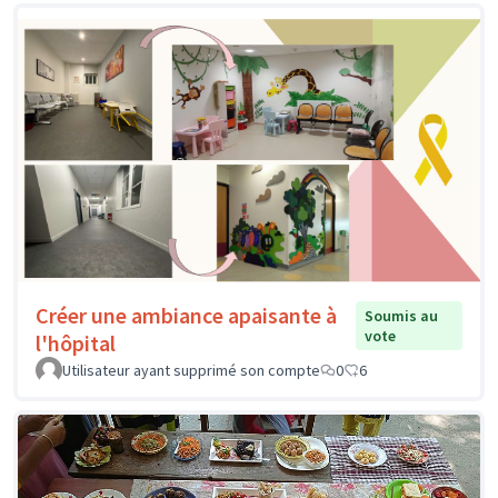
Créer une ambiance apaisante à
Soumis au
vote
l'hôpital
Utilisateur ayant supprimé son compte
0
6