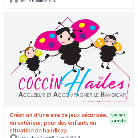
Etienne Poulin
0
0
Création d'une aire de jeux sécurisée,
Soumis
au vote
en extérieur, pour des enfants en
situation de handicap.
Association Coccin'H Ailes
0
15