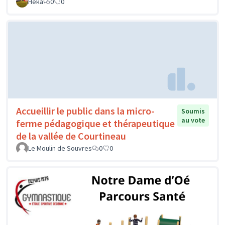
Héka
0
0
Accueillir le public dans la micro-
Soumis
au vote
ferme pédagogique et thérapeutique
de la vallée de Courtineau
Le Moulin de Souvres
0
0