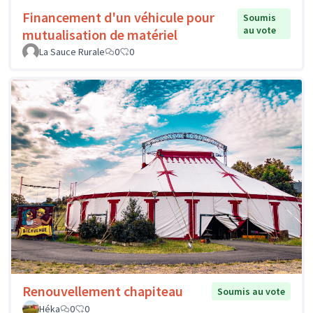
Financement d'un véhicule pour
Soumis
au vote
mutualisation de matériel
La Sauce Rurale
0
0
Renouvellement chapiteau
Soumis au vote
Héka
0
0