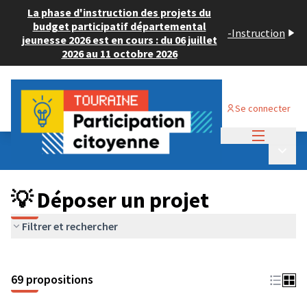
La phase d'instruction des projets du
budget participatif départemental
-
Instruction
jeunesse 2026 est en cours : du 06 juillet
2026 au 11 octobre 2026
Se connecter
Menu princi
Budget Participatif ADULTE 2024
/
Menu p
💡 Déposer un projet
💡 Déposer un projet
Filtrer et rechercher
69 propositions