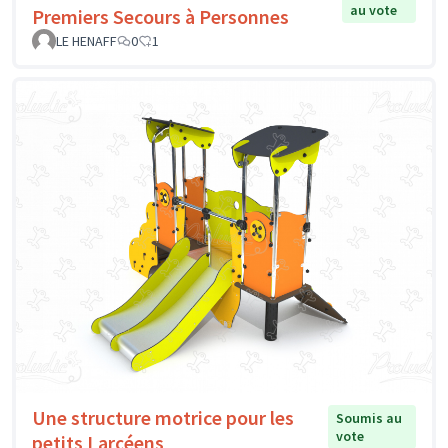
au vote
Premiers Secours à Personnes
LE HENAFF
0
1
Une structure motrice pour les
Soumis au
vote
petits Larçéens