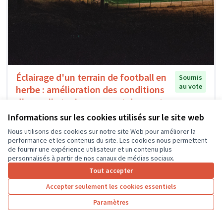
Éclairage d'un terrain de football en
Soumis
au vote
herbe : amélioration des conditions
d'accueil et mise en avant du sport
féminin
Informations sur les cookies utilisés sur le site web
DURAND
0
0
Nous utilisons des cookies sur notre site Web pour améliorer la
performance et les contenus du site. Les cookies nous permettent
de fournir une expérience utilisateur et un contenu plus
personnalisés à partir de nos canaux de médias sociaux.
Tout accepter
Accepter seulement les cookies essentiels
Paramètres