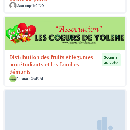
Maxiloup
0
0
Distribution des fruits et légumes
Soumis
au vote
aux étudiants et les familles
démunis
Edouard
4
4