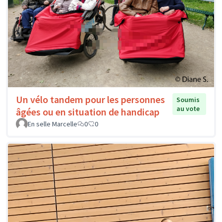
Un vélo tandem pour les personnes
Soumis
au vote
âgées ou en situation de handicap
En selle Marcelle
0
0