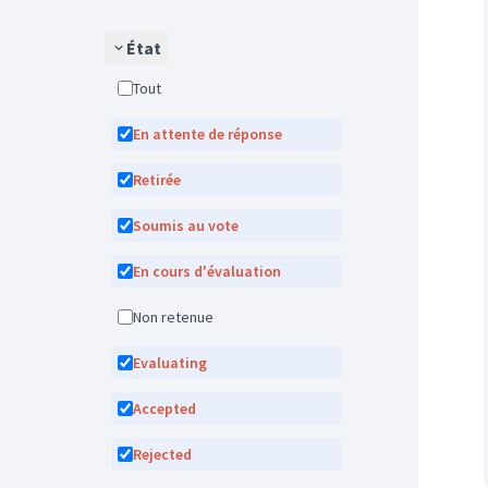
État
Tout
En attente de réponse
Retirée
Soumis au vote
En cours d'évaluation
Non retenue
Evaluating
Accepted
Rejected