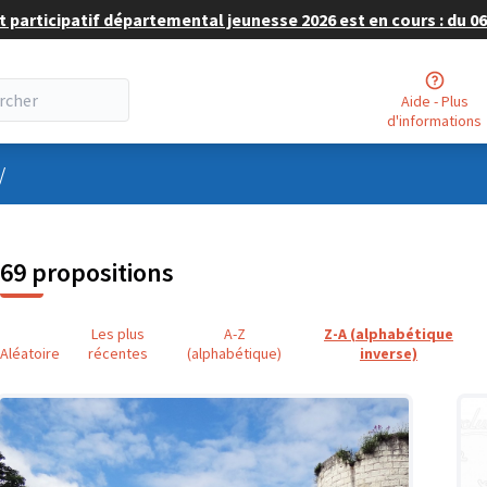
 participatif départemental jeunesse 2026 est en cours : du 06 
Aide - Plus
d'informations
nu utilisateur
/
69 propositions
Les plus
A-Z
Z-A (alphabétique
Aléatoire
récentes
(alphabétique)
inverse)