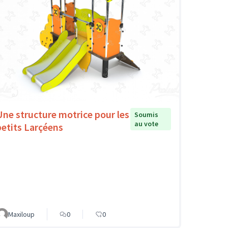
Une structure motrice pour les
Soumis
au vote
petits Larçéens
Maxiloup
0
0