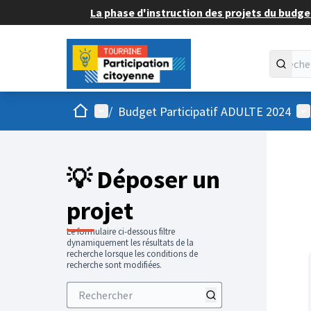
La phase d'instruction des projets du budget
Accueil
Menu principal
Me
/
Budget Participatif ADULTE 2024
💡 Déposer un
projet
Le formulaire ci-dessous filtre
dynamiquement les résultats de la
recherche lorsque les conditions de
recherche sont modifiées.