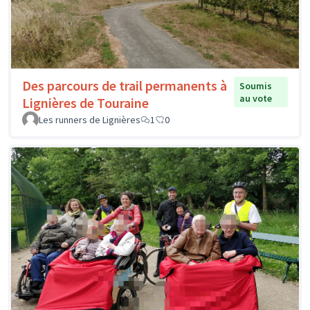
Des parcours de trail permanents à
Soumis
au vote
Lignières de Touraine
Les runners de Lignières
1
0