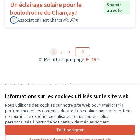
Un éclairage solaire pour le
Soumis
au vote
boulodrome de Chançay!
Association FestiChançay
0
0
1
2
3
Résultats par page :
25
Voir toutes les propositions retirées
Informations sur les cookies utilisés sur le site web
Nous utilisons des cookies sur notre site Web pour améliorer la
Conditions d'utilisation
performance et les contenus du site. Les cookies nous permettent
Paramètres des cookies
de fournir une expérience utilisateur et un contenu plus
CD37 sur X
CD37 sur Facebook
CD37 sur Instagram
CD37 sur YouTube
personnalisés à partir de nos canaux de médias sociaux.
(Lien externe)
(Lien externe)
(Lien externe)
(Lien externe)
Tout accepter
Accepter seulement les cookies essentiels