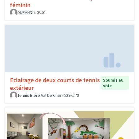
féminin
DURAND
0
0
Eclairage de deux courts de tennis
Soumis au
vote
extérieur
Tennis Bléré Val De Cher
29
72