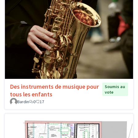
Des instruments de musique pour
Soumis au
vote
tous les enfants
Bardin
0
17