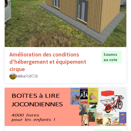
Amélioration des conditions
Soumis
au vote
d'hébergement et équipement
cirque
Héka
0
0