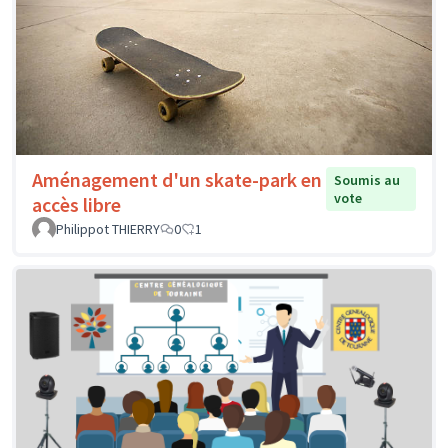
Aménagement d'un skate-park en
Soumis au
vote
accès libre
Philippot THIERRY
0
1