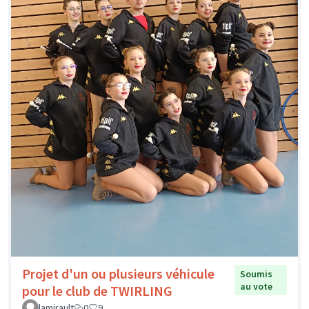
Projet d'un ou plusieurs véhicule
Soumis
au vote
pour le club de TWIRLING
lamirault
0
9