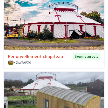
Renouvellement chapiteau
Soumis au vote
Héka
0
0