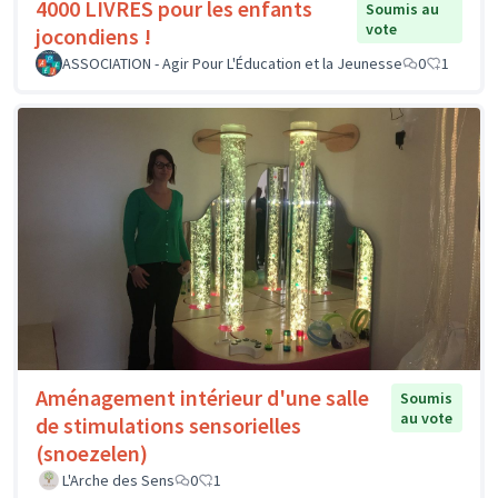
4000 LIVRES pour les enfants
Soumis au
vote
jocondiens !
ASSOCIATION - Agir Pour L'Éducation et la Jeunesse
0
1
Aménagement intérieur d'une salle
Soumis
au vote
de stimulations sensorielles
(snoezelen)
L'Arche des Sens
0
1