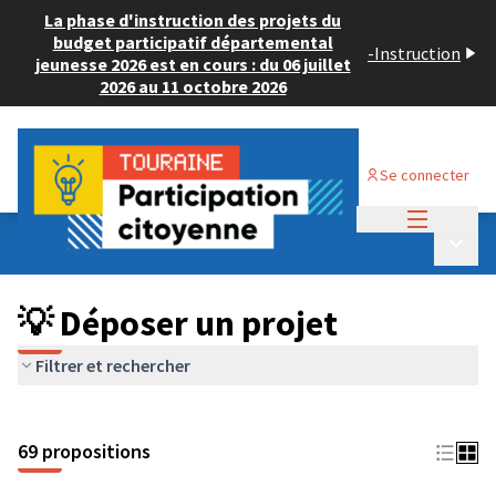
La phase d'instruction des projets du
budget participatif départemental
-
Instruction
jeunesse 2026 est en cours : du 06 juillet
2026 au 11 octobre 2026
Se connecter
Menu princi
Budget Participatif ADULTE 2024
/
Menu p
💡 Déposer un projet
💡 Déposer un projet
Filtrer et rechercher
69 propositions