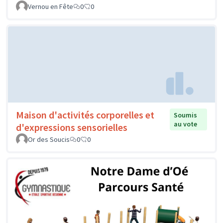
Vernou en Fête
0
0
Maison d'activités corporelles et
Soumis
au vote
d'expressions sensorielles
Or des Soucis
0
0