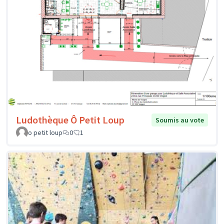
Ludothèque Ô Petit Loup
Soumis au vote
o petit loup
0
1