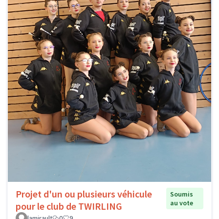
Projet d'un ou plusieurs véhicule
Soumis
au vote
pour le club de TWIRLING
lamirault
0
9