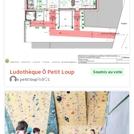
Ludothèque Ô Petit Loup
Soumis au vote
o petit loup
0
1