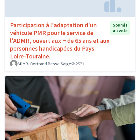
Participation à l'adaptation d'un
Soumis
au vote
véhicule PMR pour le service de
l'ADMR, ouvert aux + de 65 ans et aux
personnes handicapées du Pays
Loire-Touraine.
ADMR- Bertrand Besse Saige
2
1