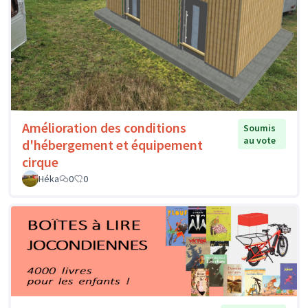
Amélioration des conditions
Soumis
au vote
d'hébergement et équipement
cirque
Héka
0
0