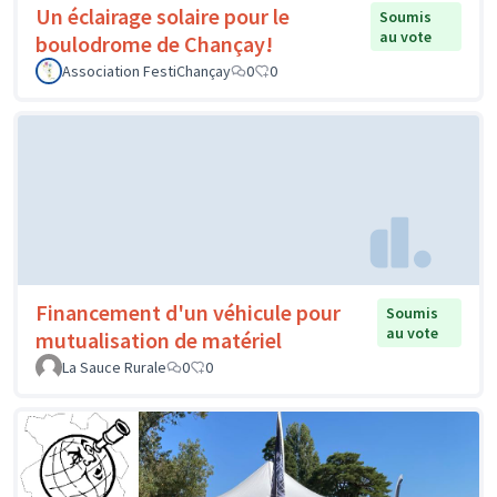
Un éclairage solaire pour le
Soumis
au vote
boulodrome de Chançay!
Association FestiChançay
0
0
Financement d'un véhicule pour
Soumis
au vote
mutualisation de matériel
La Sauce Rurale
0
0