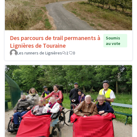
Des parcours de trail permanents à
Soumis
au vote
Lignières de Touraine
Les runners de Lignières
1
0