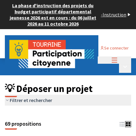
La phase d'instruction des projets du
budget participatif départemental
-
Instruction
jeunesse 2026 est en cours : du 06 juillet
2026 au 11 octobre 2026
Se connecter
Menu princi
Budget Participatif ADULTE 2024
/
Menu p
💡 Déposer un projet
💡 Déposer un projet
Filtrer et rechercher
69 propositions