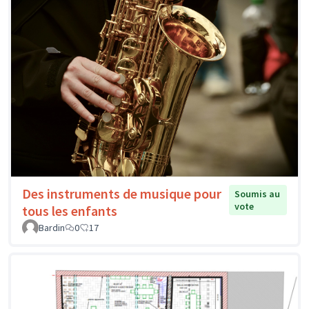
Des instruments de musique pour
Soumis au
vote
tous les enfants
Bardin
0
17