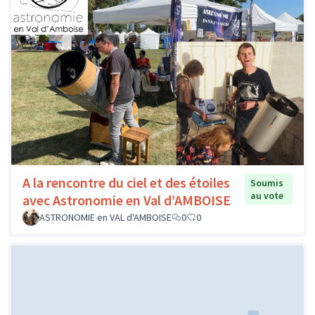
A la rencontre du ciel et des étoiles
Soumis
au vote
avec Astronomie en Val d’AMBOISE
ASTRONOMIE en VAL d'AMBOISE
0
0