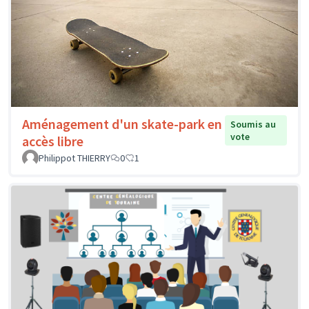
Aménagement d'un skate-park en
Soumis au
vote
accès libre
Philippot THIERRY
0
1