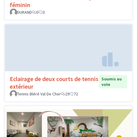
féminin
DURAND
0
0
Eclairage de deux courts de tennis
Soumis au
vote
extérieur
Tennis Bléré Val De Cher
29
72