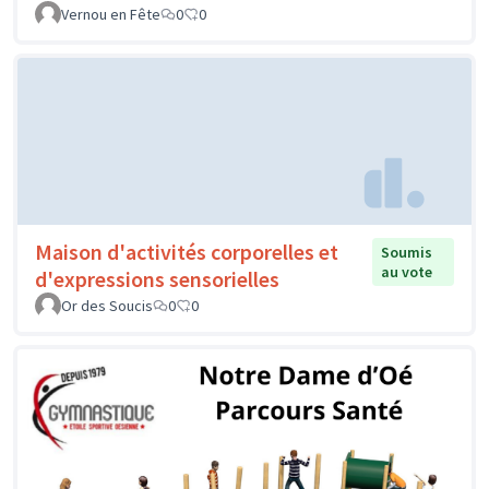
Vernou en Fête
0
0
Maison d'activités corporelles et
Soumis
au vote
d'expressions sensorielles
Or des Soucis
0
0