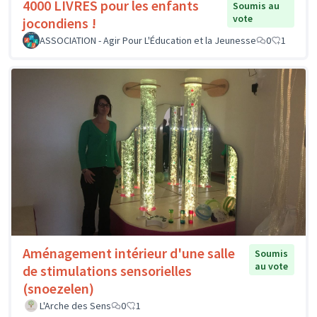
4000 LIVRES pour les enfants
Soumis au
vote
jocondiens !
ASSOCIATION - Agir Pour L'Éducation et la Jeunesse
0
1
Aménagement intérieur d'une salle
Soumis
au vote
de stimulations sensorielles
(snoezelen)
L'Arche des Sens
0
1