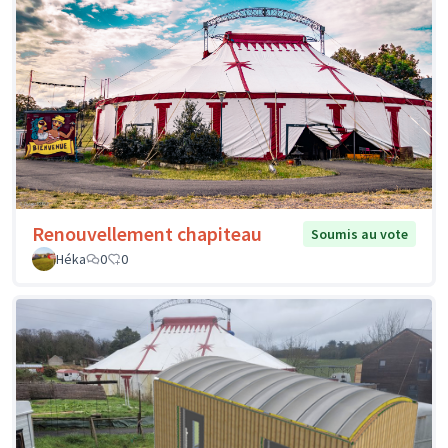
Renouvellement chapiteau
Soumis au vote
Héka
0
0