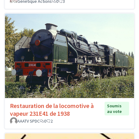
Génétique Actions
0
3
Restauration de la locomotive à
Soumis
au vote
vapeur 231E41 de 1938
AAATV SPDC
0
2