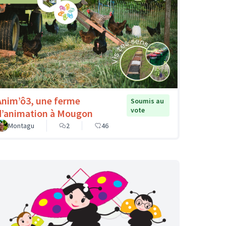
Anim’ô3, une ferme
Soumis au
vote
d’animation à Mougon
Montagu
2
46