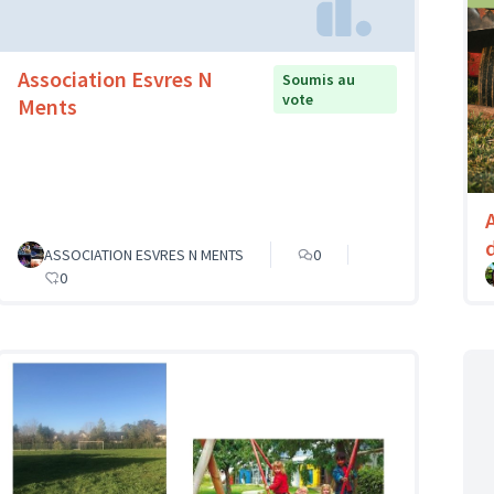
Association Esvres N
Soumis au
vote
Ments
ASSOCIATION ESVRES N MENTS
0
0