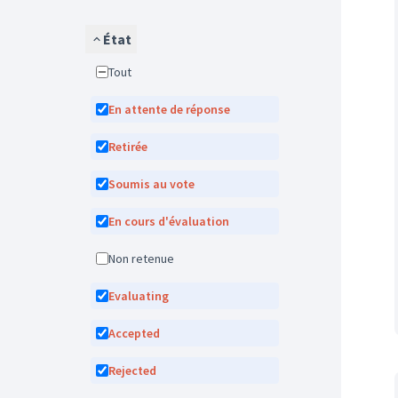
État
Tout
En attente de réponse
Retirée
Soumis au vote
En cours d'évaluation
Non retenue
Evaluating
Accepted
Rejected