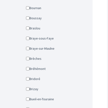
Bournan
Boussay
Braslou
Braye-sous-Faye
Braye-sur-Maulne
Brèches
Bréhémont
Bridoré
Brizay
Bueil-en-Touraine