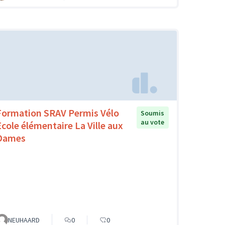
Formation SRAV Permis Vélo
Soumis
au vote
Ecole élémentaire La Ville aux
Dames
NEUHAARD
0
0