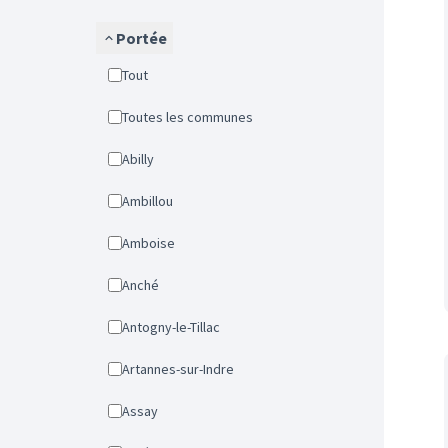
Portée
Tout
Toutes les communes
Abilly
Ambillou
Amboise
Anché
Antogny-le-Tillac
Artannes-sur-Indre
Assay