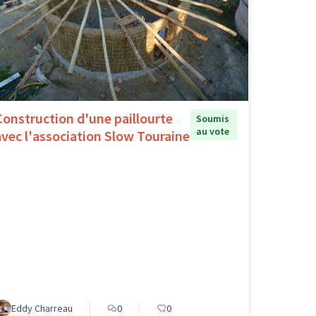
Construction d'une paillourte
Soumis
au vote
avec l'association Slow Touraine
Eddy Charreau
0
0