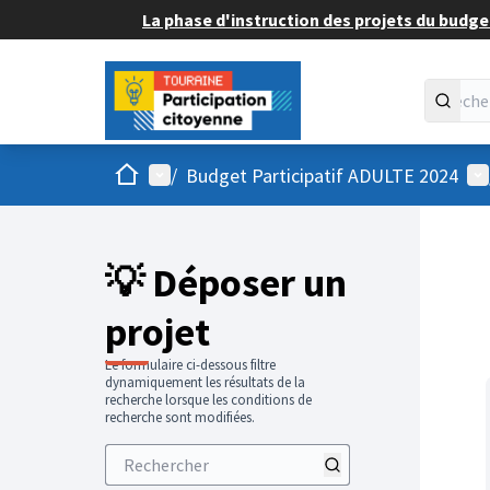
La phase d'instruction des projets du budget
Accueil
Menu principal
Me
/
Budget Participatif ADULTE 2024
💡 Déposer un
projet
Le formulaire ci-dessous filtre
dynamiquement les résultats de la
recherche lorsque les conditions de
recherche sont modifiées.