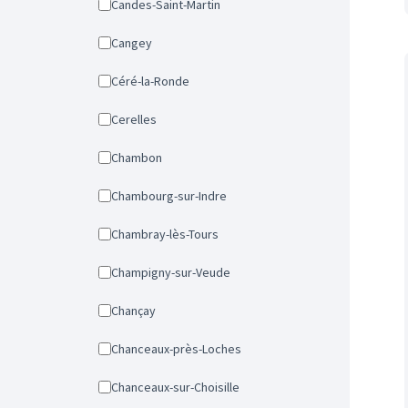
Candes-Saint-Martin
Cangey
Céré-la-Ronde
Cerelles
Chambon
Chambourg-sur-Indre
Chambray-lès-Tours
Champigny-sur-Veude
Chançay
Chanceaux-près-Loches
Chanceaux-sur-Choisille