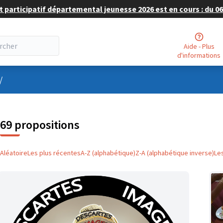
 participatif départemental jeunesse 2026 est en cours : du 06 
Aide - Plus
d'informations
nu utilisateur
/
69 propositions
Aléatoire
Les plus récentes
A-Z (alphabétique)
Z-A (alphabétique inverse)
Le