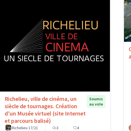
Richelieu, ville de cinéma, un
Soumis
au vote
siècle de tournages. Création
d'un Musée virtuel (site Internet
et parcours balisé)
Richelieu 17/21
3
4