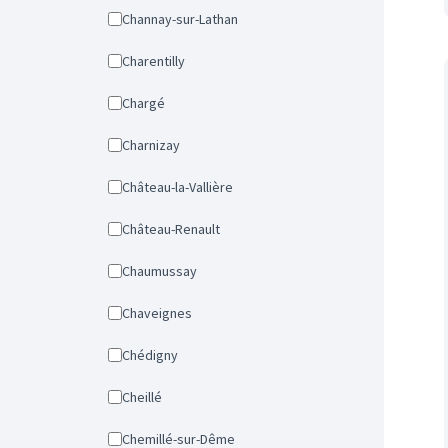
Channay-sur-Lathan
Charentilly
Chargé
Charnizay
Château-la-Vallière
Château-Renault
Chaumussay
Chaveignes
Chédigny
Cheillé
Chemillé-sur-Dême