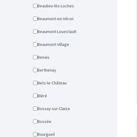
Beaulieu-lès-Loches
Beaumont-en-Véron
Beaumont-Louestault
Beaumont-Village
Benais
Berthenay
Betz-le-Château
Bléré
Bossay-sur-Claise
Bossée
Bourgueil