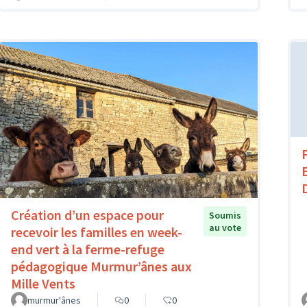
Création d’un espace pour
Soumis
au vote
recevoir les familles en week-
end vert à la ferme-refuge
pédagogique Murmur’ânes aux
Mille Vents
murmur'ânes
0
0