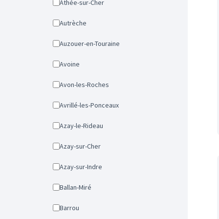
Athée-sur-Cher
Autrèche
Auzouer-en-Touraine
Avoine
Avon-les-Roches
Avrillé-les-Ponceaux
Azay-le-Rideau
Azay-sur-Cher
Azay-sur-Indre
Ballan-Miré
Barrou