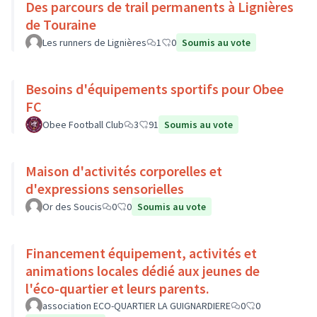
Des parcours de trail permanents à Lignières
de Touraine
Les runners de Lignières
1
0
Soumis au vote
Besoins d'équipements sportifs pour Obee
FC
Obee Football Club
3
91
Soumis au vote
Maison d'activités corporelles et
d'expressions sensorielles
Or des Soucis
0
0
Soumis au vote
Financement équipement, activités et
animations locales dédié aux jeunes de
l'éco-quartier et leurs parents.
association ECO-QUARTIER LA GUIGNARDIERE
0
0