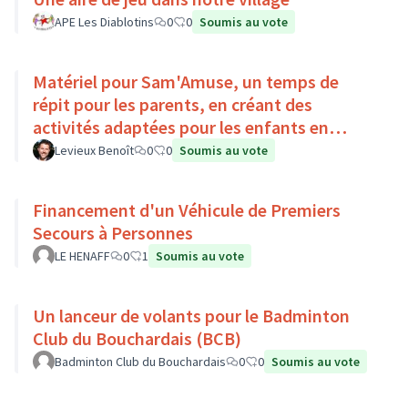
APE Les Diablotins
0
0
Soumis au vote
Matériel pour Sam'Amuse, un temps de
répit pour les parents, en créant des
activités adaptées pour les enfants en
situation de handicap
Levieux Benoît
0
0
Soumis au vote
Financement d'un Véhicule de Premiers
Secours à Personnes
LE HENAFF
0
1
Soumis au vote
Un lanceur de volants pour le Badminton
Club du Bouchardais (BCB)
Badminton Club du Bouchardais
0
0
Soumis au vote