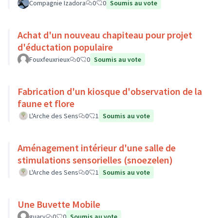
Compagnie Izadora
0
0
Soumis au vote
Achat d'un nouveau chapiteau pour projet
d'éductation populaire
Fouxfeuxrieux
0
0
Soumis au vote
Fabrication d'un kiosque d'observation de la
faune et flore
L'Arche des Sens
0
1
Soumis au vote
Aménagement intérieur d'une salle de
stimulations sensorielles (snoezelen)
L'Arche des Sens
0
1
Soumis au vote
Une Buvette Mobile
guary
0
0
Soumis au vote