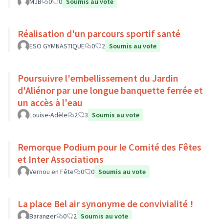
MJB
0
0
Soumis au vote
Réalisation d'un parcours sportif santé
ESO GYMNASTIQUE
0
2
Soumis au vote
Poursuivre l'embellissement du Jardin
d'Aliénor par une longue banquette ferrée et
un accès à l'eau
Louise-Adèle
2
3
Soumis au vote
Remorque Podium pour le Comité des Fêtes
et Inter Associations
Vernou en Fête
0
0
Soumis au vote
La place Bel air synonyme de convivialité !
Baranger
0
2
Soumis au vote