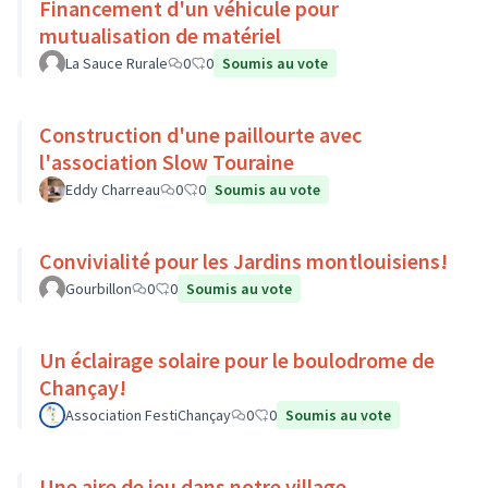
Financement d'un véhicule pour
mutualisation de matériel
La Sauce Rurale
0
0
Soumis au vote
Construction d'une paillourte avec
l'association Slow Touraine
Eddy Charreau
0
0
Soumis au vote
Convivialité pour les Jardins montlouisiens!
Gourbillon
0
0
Soumis au vote
Un éclairage solaire pour le boulodrome de
Chançay!
Association FestiChançay
0
0
Soumis au vote
Une aire de jeu dans notre village