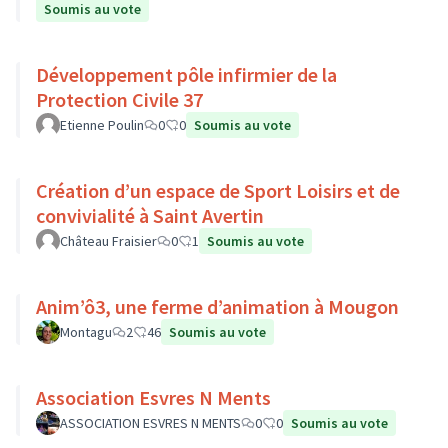
Soumis au vote
Développement pôle infirmier de la
Protection Civile 37
Etienne Poulin
0
0
Soumis au vote
Création d’un espace de Sport Loisirs et de
convivialité à Saint Avertin
Château Fraisier
0
1
Soumis au vote
Anim’ô3, une ferme d’animation à Mougon
Montagu
2
46
Soumis au vote
Association Esvres N Ments
ASSOCIATION ESVRES N MENTS
0
0
Soumis au vote