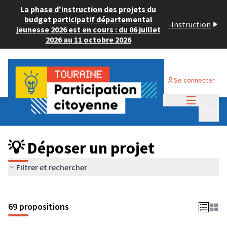
La phase d'instruction des projets du
budget participatif départemental
-
Instruction
jeunesse 2026 est en cours : du 06 juillet
2026 au 11 octobre 2026
Se connecter
Menu princi
Budget Participatif ADULTE 2024
/
Menu p
💡 Déposer un projet
💡 Déposer un projet
Filtrer et rechercher
69 propositions