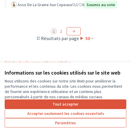
Asso De La Graine Aux Copeaux
1
6
Soumis au vote
1
2
Résultats par page :
50
Voir toutes les propositions retirées
Informations sur les cookies utilisés sur le site web
Nous utilisons des cookies sur notre site Web pour améliorer la
Conditions d'utilisation
performance et les contenus du site. Les cookies nous permettent
Paramètres des cookies
de fournir une expérience utilisateur et un contenu plus
CD37 sur X
CD37 sur Facebook
CD37 sur Instagram
CD37 sur YouTube
personnalisés à partir de nos canaux de médias sociaux.
(Lien externe)
(Lien externe)
(Lien externe)
(Lien externe)
Tout accepter
Accepter seulement les cookies essentiels
Licence Cre
(Lien extern
Paramètres
(Lien externe)
Site réalisé grâce au
logiciel libre Decidim
.
(Lien externe)