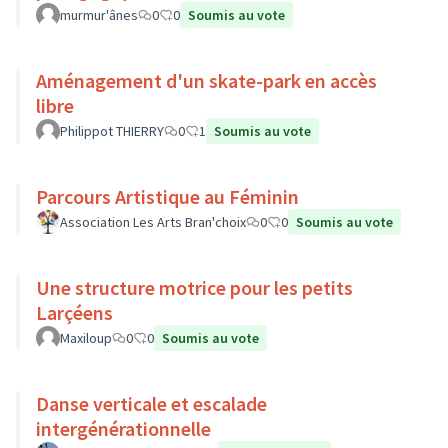
murmur'ânes
0
0
Soumis au vote
Aménagement d'un skate-park en accès
libre
Philippot THIERRY
0
1
Soumis au vote
Parcours Artistique au Féminin
Association Les Arts Bran'choix
0
0
Soumis au vote
Une structure motrice pour les petits
Larçéens
Maxiloup
0
0
Soumis au vote
Danse verticale et escalade
intergénérationnelle