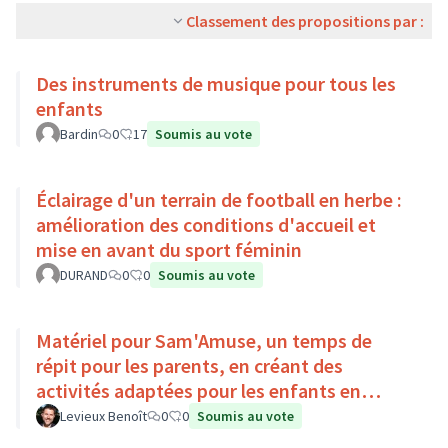
Classement des propositions par :
Des instruments de musique pour tous les
enfants
Bardin
0
17
Soumis au vote
Éclairage d'un terrain de football en herbe :
amélioration des conditions d'accueil et
mise en avant du sport féminin
DURAND
0
0
Soumis au vote
Matériel pour Sam'Amuse, un temps de
répit pour les parents, en créant des
activités adaptées pour les enfants en
situation de handicap
Levieux Benoît
0
0
Soumis au vote