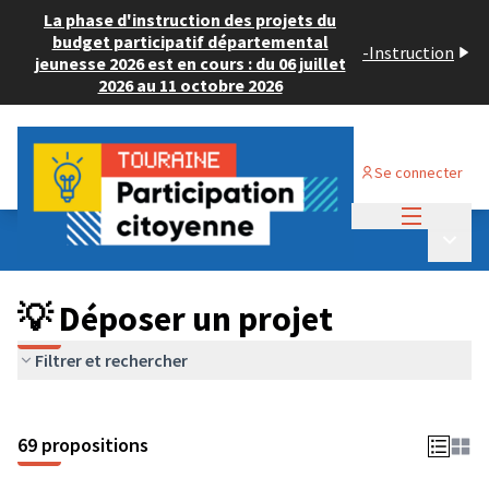
La phase d'instruction des projets du
budget participatif départemental
-
Instruction
jeunesse 2026 est en cours : du 06 juillet
2026 au 11 octobre 2026
Se connecter
Menu princi
Budget Participatif ADULTE 2024
/
Menu p
💡 Déposer un projet
💡 Déposer un projet
Filtrer et rechercher
69 propositions