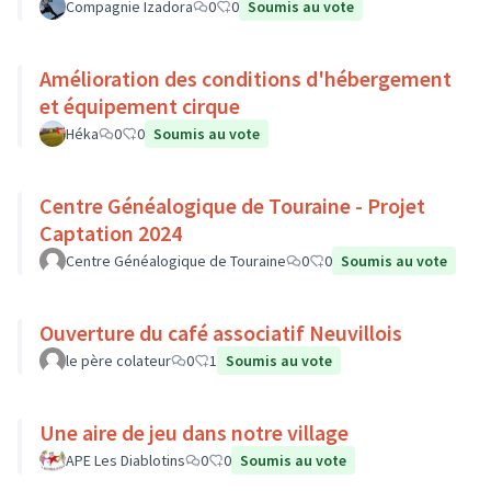
Compagnie Izadora
0
0
Soumis au vote
Amélioration des conditions d'hébergement
et équipement cirque
Héka
0
0
Soumis au vote
Centre Généalogique de Touraine - Projet
Captation 2024
Centre Généalogique de Touraine
0
0
Soumis au vote
Ouverture du café associatif Neuvillois
le père colateur
0
1
Soumis au vote
Une aire de jeu dans notre village
APE Les Diablotins
0
0
Soumis au vote