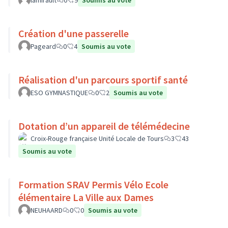
lamirault
0
9
Soumis au vote
Création d'une passerelle
Pageard
0
4
Soumis au vote
Réalisation d'un parcours sportif santé
ESO GYMNASTIQUE
0
2
Soumis au vote
Dotation d’un appareil de télémédecine
Croix-Rouge française Unité Locale de Tours
3
43
Soumis au vote
Formation SRAV Permis Vélo Ecole
élémentaire La Ville aux Dames
NEUHAARD
0
0
Soumis au vote