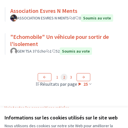
Association Esvres N Ments
ASSOCIATION ESVRES N MENTS
0
0
Soumis au vote
"Echomobile" Un véhicule pour sortir de
l'isolement
GEM TSA 37 Echo
1
52
Soumis au vote
1
2
3
Résultats par page :
25
Voir toutes les propositions retirées
Informations sur les cookies utilisés sur le site web
Nous utilisons des cookies sur notre site Web pour améliorer la
Conditions d'utilisation