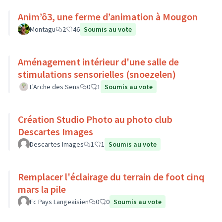
Anim’ô3, une ferme d’animation à Mougon
Montagu
2
46
Soumis au vote
Aménagement intérieur d'une salle de
stimulations sensorielles (snoezelen)
L'Arche des Sens
0
1
Soumis au vote
Création Studio Photo au photo club
Descartes Images
Descartes Images
1
1
Soumis au vote
Remplacer l'éclairage du terrain de foot cinq
mars la pile
Fc Pays Langeaisien
0
0
Soumis au vote