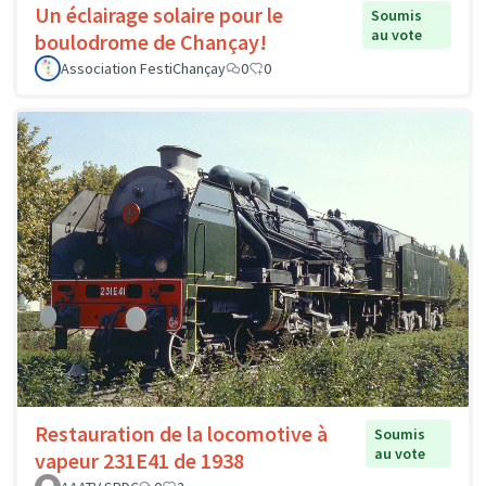
Un éclairage solaire pour le
Soumis
au vote
boulodrome de Chançay!
Association FestiChançay
0
0
Restauration de la locomotive à
Soumis
au vote
vapeur 231E41 de 1938