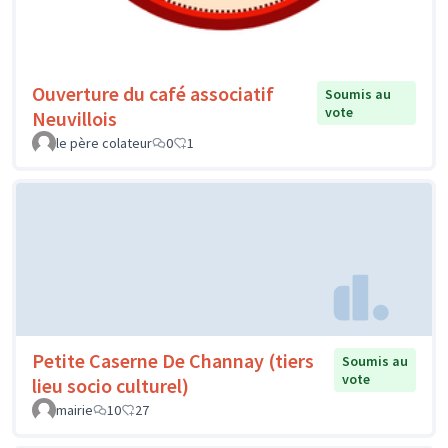
Ouverture du café associatif
Soumis au
vote
Neuvillois
le père colateur
0
1
Petite Caserne De Channay (tiers
Soumis au
vote
lieu socio culturel)
mairie
10
27