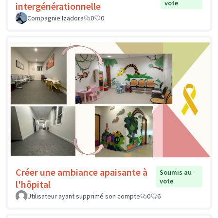
vote
intergénérationnelle
Compagnie Izadora
0
0
Créer une ambiance apaisante à
Soumis au
vote
l'hôpital
Utilisateur ayant supprimé son compte
0
6