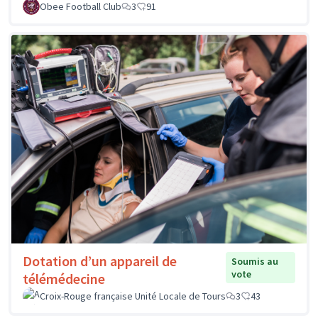
Obee Football Club
3
91
Dotation d’un appareil de
Soumis au
vote
télémédecine
Croix-Rouge française Unité Locale de Tours
3
43