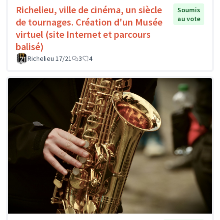
Richelieu, ville de cinéma, un siècle
Soumis
au vote
de tournages. Création d'un Musée
virtuel (site Internet et parcours
balisé)
Richelieu 17/21
3
4