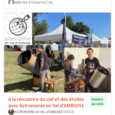
GEM TSA 37 Echo
1
52
A la rencontre du ciel et des étoiles
Soumis
au vote
avec Astronomie en Val d’AMBOISE
ASTRONOMIE en VAL d'AMBOISE
0
0