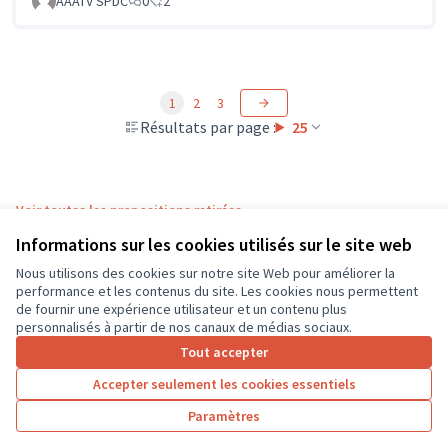
AAATV SPDC
0
2
1
2
3
Résultats par page :
25
Voir toutes les propositions retirées
Informations sur les cookies utilisés sur le site web
Nous utilisons des cookies sur notre site Web pour améliorer la
Conditions d'utilisation
performance et les contenus du site. Les cookies nous permettent
Paramètres des cookies
de fournir une expérience utilisateur et un contenu plus
CD37 sur X
CD37 sur Facebook
CD37 sur Instagram
CD37 sur YouTube
personnalisés à partir de nos canaux de médias sociaux.
(Lien externe)
(Lien externe)
(Lien externe)
(Lien externe)
Tout accepter
Accepter seulement les cookies essentiels
Licence Cre
(Lien extern
Paramètres
(Lien externe)
Site réalisé grâce au
logiciel libre Decidim
.
(Lien externe)