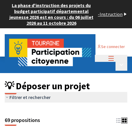
La phase d'instruction des projets du
budget participatif départemental
-
Instruction
jeunesse 2026 est en cours : du 06 juillet
2026 au 11 octobre 2026
Se connecter
Menu princi
Budget Participatif ADULTE 2024
/
Menu p
💡 Déposer un projet
💡 Déposer un projet
Filtrer et rechercher
69 propositions