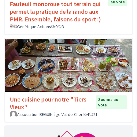
au vote
Fauteuil monoroue tout terrain qui
permet la pratique de la rando aux
PMR. Ensemble, faisons du sport :)
Génétique Actions
0
3
Une cuisine pour notre "Tiers-
Soumis au
vote
Vieux"
Association BEGUIN'âge Val-de-Cher
4
21