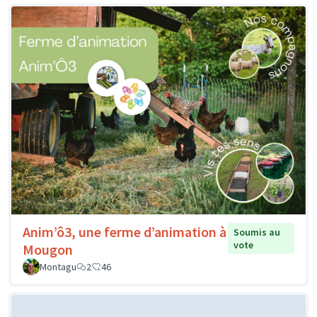
Anim’ô3, une ferme d’animation à
Soumis au
vote
Mougon
Montagu
2
46