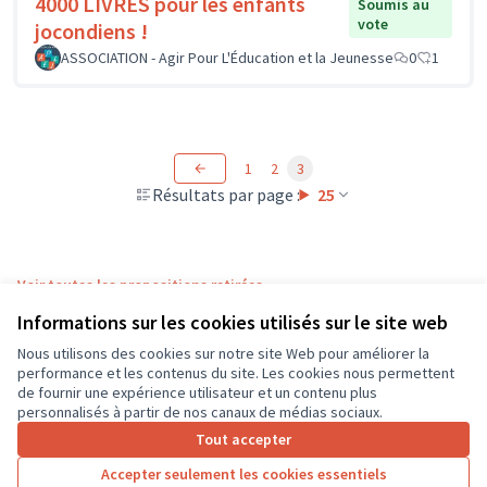
4000 LIVRES pour les enfants
Soumis au
vote
jocondiens !
ASSOCIATION - Agir Pour L'Éducation et la Jeunesse
0
1
1
2
3
Résultats par page :
25
Voir toutes les propositions retirées
Informations sur les cookies utilisés sur le site web
Nous utilisons des cookies sur notre site Web pour améliorer la
Conditions d'utilisation
performance et les contenus du site. Les cookies nous permettent
Paramètres des cookies
de fournir une expérience utilisateur et un contenu plus
CD37 sur X
CD37 sur Facebook
CD37 sur Instagram
CD37 sur YouTube
personnalisés à partir de nos canaux de médias sociaux.
(Lien externe)
(Lien externe)
(Lien externe)
(Lien externe)
Tout accepter
Accepter seulement les cookies essentiels