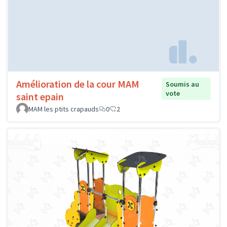
Amélioration de la cour MAM
Soumis au
vote
saint epain
MAM les ptits crapauds
0
2