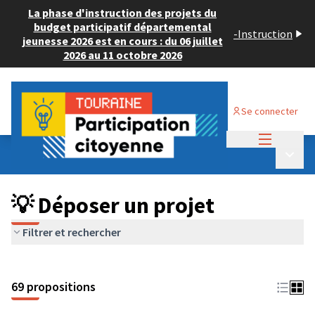
La phase d'instruction des projets du
budget participatif départemental
-
Instruction
jeunesse 2026 est en cours : du 06 juillet
2026 au 11 octobre 2026
Se connecter
Menu princi
Budget Participatif ADULTE 2024
/
Menu p
💡 Déposer un projet
💡 Déposer un projet
Filtrer et rechercher
69 propositions