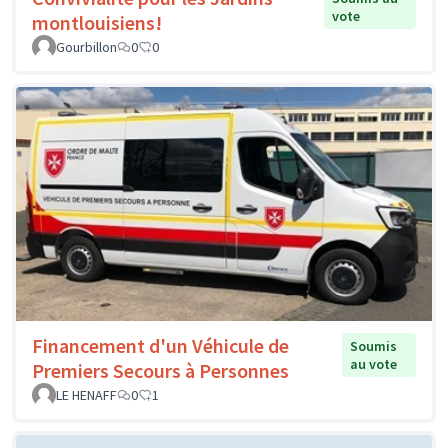
vote
montlouisiens!
Gourbillon
0
0
Financement d'un Véhicule de
Soumis
au vote
Premiers Secours à Personnes
LE HENAFF
0
1