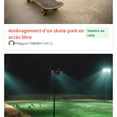
Aménagement d'un skate-park en
Soumis au
vote
accès libre
Philippot THIERRY
0
1