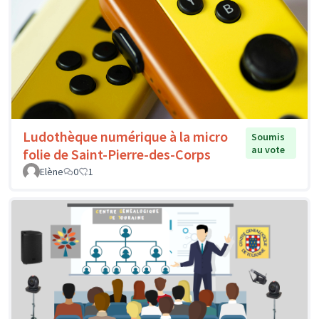
Ludothèque numérique à la micro
Soumis
au vote
folie de Saint-Pierre-des-Corps
Elène
0
1