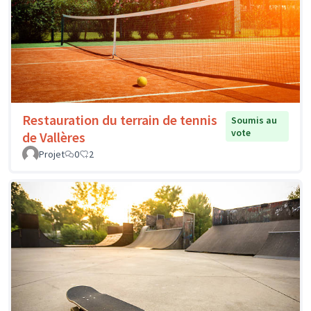
Restauration du terrain de tennis
Soumis au
vote
de Vallères
Projet
0
2