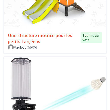
Une structure motrice pour les
Soumis au
vote
petits Larçéens
Maxiloup
0
0