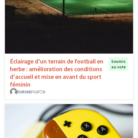
Éclairage d'un terrain de football en
Soumis
au vote
herbe : amélioration des conditions
d'accueil et mise en avant du sport
féminin
DURAND
0
0