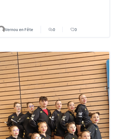
Vernou en Fête
0
0