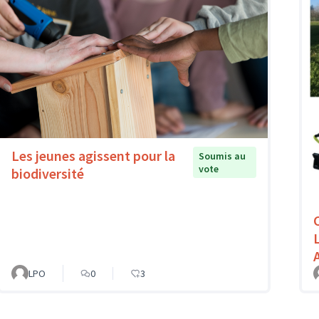
Les jeunes agissent pour la
Soumis au
vote
biodiversité
L
LPO
0
3