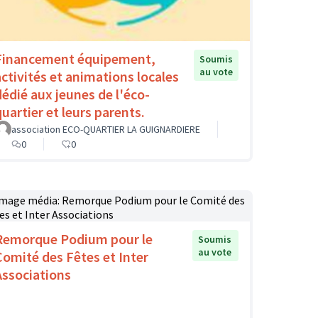
Financement équipement,
Soumis
au vote
activités et animations locales
dédié aux jeunes de l'éco-
quartier et leurs parents.
association ECO-QUARTIER LA GUIGNARDIERE
0
0
Remorque Podium pour le
Soumis
au vote
Comité des Fêtes et Inter
Associations