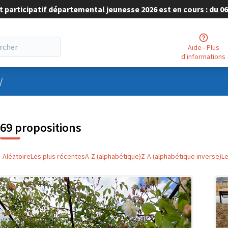
 participatif départemental jeunesse 2026 est en cours : du 06 
Aide - Plus
d'informations
nu utilisateur
/
69 propositions
Aléatoire
Les plus récentes
A-Z (alphabétique)
Z-A (alphabétique inverse)
L