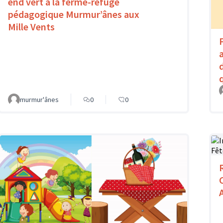
end vert à la ferme-refuge
pédagogique Murmur’ânes aux
Mille Vents
murmur'ânes
0
0