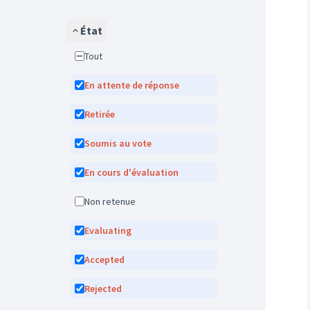
État
Tout
En attente de réponse
Retirée
Soumis au vote
En cours d'évaluation
Non retenue
Evaluating
Accepted
Rejected