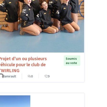
Projet d'un ou plusieurs
Soumis
au vote
véhicule pour le club de
TWIRLING
lamirault
0
9