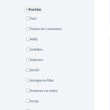
Portée
Tout
Toutes les communes
Abilly
Ambillou
Amboise
Anché
Antogny-le-Tillac
Artannes-sur-Indre
Assay