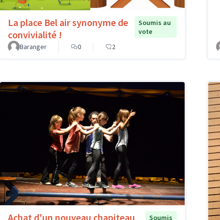
La place Bel air synonyme de
Soumis au
vote
convivialité !
Baranger
0
2
Achat d'un nouveau chapiteau
Soumis