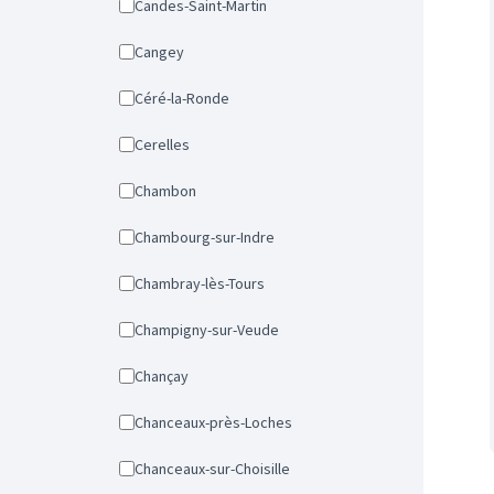
Candes-Saint-Martin
Cangey
Céré-la-Ronde
Cerelles
Chambon
Chambourg-sur-Indre
Chambray-lès-Tours
Champigny-sur-Veude
Chançay
Chanceaux-près-Loches
Chanceaux-sur-Choisille