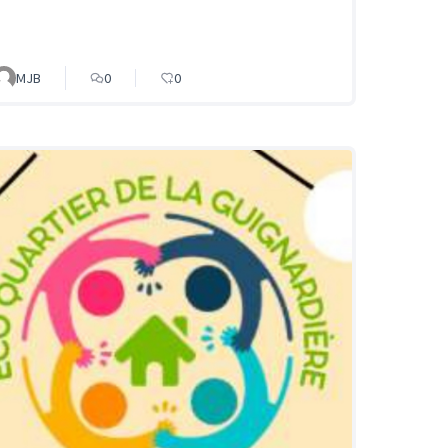
MJB
0
0