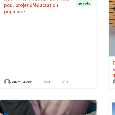
au vote
pour projet d'éductation
populaire
Fouxfeuxrieux
0
0