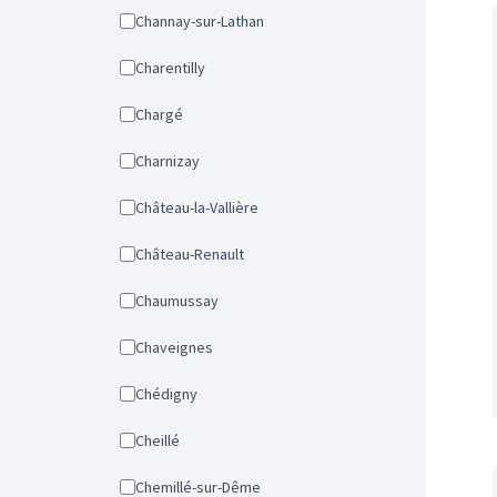
Channay-sur-Lathan
Charentilly
Chargé
Charnizay
Château-la-Vallière
Château-Renault
Chaumussay
Chaveignes
Chédigny
Cheillé
Chemillé-sur-Dême