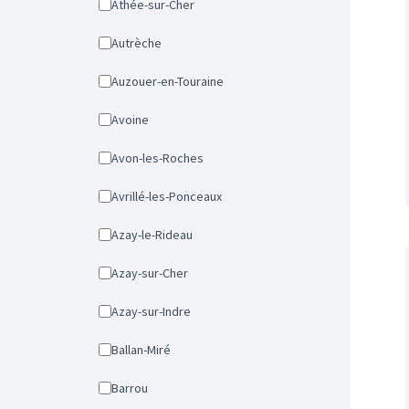
Athée-sur-Cher
Autrèche
Auzouer-en-Touraine
Avoine
Avon-les-Roches
Avrillé-les-Ponceaux
Azay-le-Rideau
Azay-sur-Cher
Azay-sur-Indre
Ballan-Miré
Barrou