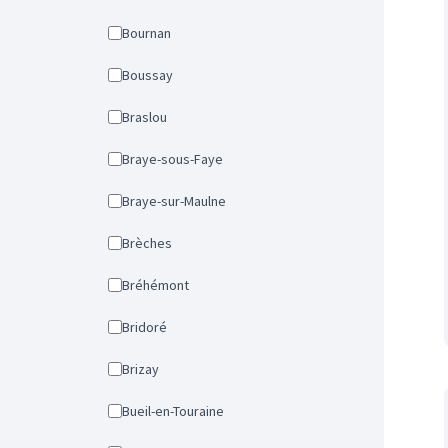
Bournan
Boussay
Braslou
Braye-sous-Faye
Braye-sur-Maulne
Brèches
Bréhémont
Bridoré
Brizay
Bueil-en-Touraine