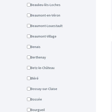
Beaulieu-lès-Loches
Beaumont-en-Véron
Beaumont-Louestault
Beaumont-Village
Benais
Berthenay
Betz-le-Château
Bléré
Bossay-sur-Claise
Bossée
Bourgueil