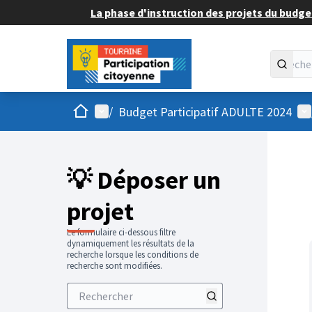
La phase d'instruction des projets du budget
Accueil
Menu principal
Me
/
Budget Participatif ADULTE 2024
💡 Déposer un
projet
Le formulaire ci-dessous filtre
dynamiquement les résultats de la
recherche lorsque les conditions de
recherche sont modifiées.