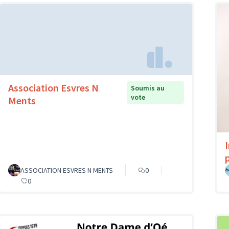
Association Esvres N
Soumis au
vote
Ments
p
ASSOCIATION ESVRES N MENTS
0
0